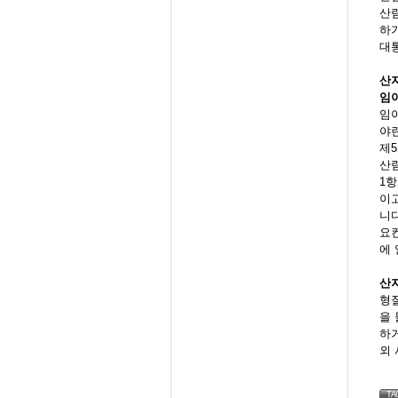
산
하
대
산
임야
임야
야란
제5
산
1항
이
니다
요
에
산
형질
을 
하거
외 
TA