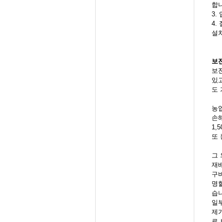
합
3.
4.
설치
보
보
있
도 
농
손해
1,
또
그 
재배
구비
명할
습
일
제
로