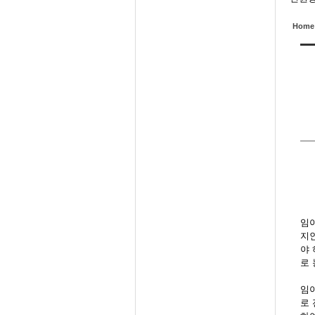
Home
임
지
야 
로 
임
로