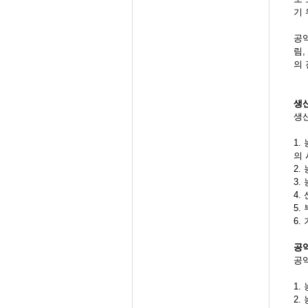
기 
공
림
의
생
생
1.
의 
2.
3.
4.
5.
6.
공
공
1.
2.