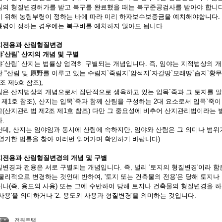
림의 형질변경허가를 받고 북구를 완료했을 때는 복구준공검사를 받아야 합니다
기 위해 농림부령이 정하는 바에 따라 미리 하자보수보증금을 예치해야합니다. 
통령이 정하는 경우에는 복구비를 예치하지 않아도 됩니다.
지전용과 산림형질변경
`산림` 산지의 개념 및 구별
`산림` 산지는 법률상 엄격히 구별되는 개념입니다. 즉, 임야는 지적법상의 개
 "산림 및 原野를 이루고 있는 수림지`죽림지`암석지`자갈땅`모래땅`습지`황
조 제5호 참조),
림은 산지법상의 개념으로서 집단적으로 생육하고 있는 입목`죽과 그 토지를 말
 제1호 참조), 산지는 입목`죽과 함께 산림을 구성하는 2대 요소로서 입목`죽
고(산지관리법 제2조 제1호 참조) 다만 그 중요성에 비추어 산지관리법이라는 
.
컨데, 산지는 임야임과 동시에 산림에 속하지만, 임야와 산림은 그 의미나 범위
 열거한 법률을 찾아 여러번 읽어가며 확인하기 바랍니다)
지전용과 산림형질변경의 개념 및 구별
변경과 전용은 서로 구별되는 개념입니다. 즉, 널리 '토지의 형질변경'이라 
물리적으로 변경하는 것인데 반하여, '토지 또는 건축물의 전용'은 당해 토지
나(즉, 용도외 사용) 또는 그에 수반하여 당해 토지나 건축물의 형질변경을 하는 
사용'을 의미하거나 '2. 용도외 사용과 형질변경'을 의미하는 것입니다.
전원주택
G •