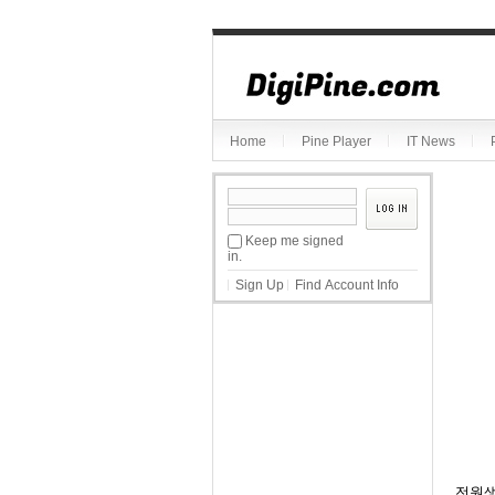
Sketchbook5, 스케치북5
Home
Pine Player
IT News
Sketchbook5, 스케치북5
Keep me signed
in.
Sign Up
Find Account Info
전원생