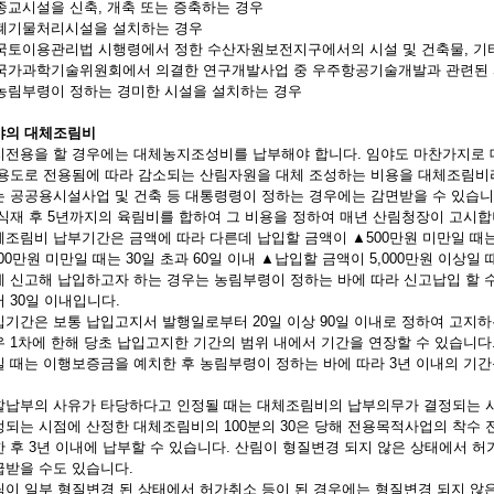
 종교시설을 신축, 개축 또는 증축하는 경우
. 폐기물처리시설을 설치하는 경우
. 국토이용관리법 시행령에서 정한 수산자원보전지구에서의 시설 및 건축물, 
. 국가과학기술위원회에서 의결한 연구개발사업 중 우주항공기술개발과 관련된
. 농림부령이 정하는 경미한 시설을 설치하는 경우
야의 대체조림비
지전용을 할 경우에는 대체농지조성비를 납부해야 합니다. 임야도 마찬가지로 
 용도로 전용됨에 따라 감소되는 산림자원을 대체 조성하는 비용을 대체조림비
는 공공용시설사업 및 건축 등 대통령령이 정하는 경우에는 감면받을 수 있습니
 식재 후 5년까지의 육림비를 합하여 그 비용을 정하여 매년 산림청장이 고시합
조림비 납부기간은 금액에 따라 다른데 납입할 금액이 ▲500만원 미만일 때는 2
000만원 미만일 때는 30일 초과 60일 이내 ▲납입할 금액이 5,000만원 이상일
에 신고해 납입하고자 하는 경우는 농림부령이 정하는 바에 따라 신고납입 할 
 30일 이내입니다.
입기간은 보통 납입고지서 발행일로부터 20일 이상 90일 이내로 정하여 고지
우 1차에 한해 당초 납입고지한 기간의 범위 내에서 기간을 연장할 수 있습니다
일 때는 이행보증금을 예치한 후 농림부령이 정하는 바에 따라 3년 이내의 기
할납부의 사유가 타당하다고 인정될 때는 대체조림비의 납부의무가 결정되는 
정되는 시점에 산정한 대체조림비의 100분의 30은 당해 전용목적사업의 착수 
 후 3년 이내에 납부할 수 있습니다. 산림이 형질변경 되지 않은 상태에서 
급받을 수도 있습니다.
림이 일부 형질변경 된 상태에서 허가취소 등이 된 경우에는 형질변경 되지 않