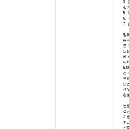
3.
4
5
6
7
임
농
른
또
에
대체
5,
전
부터
납
경
황
분
결
치한
환
산