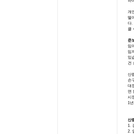
하
개
떨
다
클 
준
임
임
있
건
산림
손
대
면 
시
1
산
1.
2.