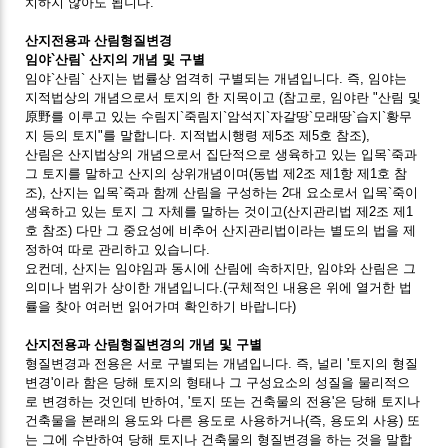
치하지 않아도 됩니다.
산지전용과 산림형질변경
임야`산림` 산지의 개념 및 구별
임야`산림` 산지는 법률상 엄격히 구별되는 개념입니다. 즉, 임야는
지적법상의 개념으로서 토지의 한 지목이고 (참고로, 임야란 "산림 및
原野를 이루고 있는 수림지`죽림지`암석지`자갈땅`모래땅`습지`황무
지 등의 토지"를 말합니다. 지적법시행령 제5조 제5호 참조),
산림은 산지법상의 개념으로서 집단적으로 생육하고 있는 입목`죽과
그 토지를 말하고 산지의 상위개념이며(동법 제2조 제1항 제1호 참
조), 산지는 입목`죽과 함께 산림을 구성하는 2대 요소로서 입목`죽이
생육하고 있는 토지 그 자체를 말하는 것이고(산지관리법 제2조 제1
호 참조) 다만 그 중요성에 비추어 산지관리법이라는 별도의 법을 제
정하여 따로 관리하고 있습니다.
요컨데, 산지는 임야임과 동시에 산림에 속하지만, 임야와 산림은 그
의미나 범위가 상이한 개념입니다.(구체적인 내용은 위에 열거한 법
률을 찾아 여러번 읽어가며 확인하기 바랍니다)
산지전용과 산림형질변경의 개념 및 구별
형질변경과 전용은 서로 구별되는 개념입니다. 즉, 널리 '토지의 형질
변경'이라 함은 당해 토지의 형태나 그 구성요소의 성질을 물리적으
로 변경하는 것인데 반하여, '토지 또는 건축물의 전용'은 당해 토지나
건축물을 본래의 용도와 다른 용도로 사용하거나(즉, 용도외 사용) 또
는 그에 수반하여 당해 토지나 건축물의 형질변경을 하는 것을 말합