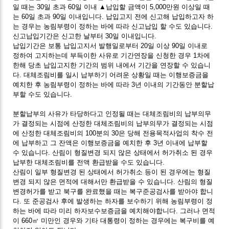
일 때는 30일 초과 60일 이내 ▲납입할 금액이 5,000만원 이상일 때
는 60일 초과 90일 이내입니다. 납입고지 전에 신고해 납입하고자 하
는 경우는 농림부령이 정하는 바에 따라 신고납입 할 수도 있습니다.
신고납입기간은 신고한 날부터 30일 이내입니다.
납입기간은 보통 납입고지서 발행일로부터 20일 이상 90일 이내로
정하여 고지하는데 부득이한 사유로 기간연장을 신청한 경우 1차에
한해 당초 납입고지한 기간의 범위 내에서 기간을 연장할 수 있습니
다. 대체조림비를 일시 납부하기 어려운 상황일 때는 이행보증금을
예치한 후 농림부령이 정하는 바에 따라 3년 이내의 기간동안 분할납
부할 수도 있습니다.
분할납부의 사유가 타당하다고 인정될 때는 대체조림비의 납부의무
가 결정되는 시점에 산정한 대체조림비의 납부의무가 결정되는 시점
에 산정한 대체조림비의 100분의 30은 당해 전용목적사업의 착수 전
에 납부하고 그 잔액은 이행보증금을 예치한 후 3년 이내에 납부할
수 있습니다. 산림이 형질변경 되지 않은 상태에서 허가취소 된 경우
납부한 대체조림비를 전액 환급받을 수도 있습니다.
산림이 일부 형질변경 된 상태에서 허가취소 등이 된 경우에는 형질
변경 되지 않은 면적에 대해서만 환급받을 수 있습니다. 산림의 형질
변경허가를 받고 북구를 완료했을 때는 복구준공검사를 받아야 합니
다. 또 준공검사 후에 발생하는 하자를 보수하기 위해 농림부령이 정
하는 바에 따라 미리 하자보수보증금을 예치해야합니다. 그러나 면적
이 660㎡ 미만인 경우와 기타 대통령이 정하는 경우에는 복구비를 예