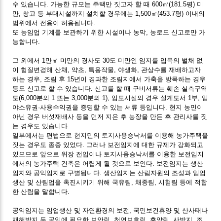
수 있습니다. 가능한 규모는 주택만 짓고자 할 때 600㎡(181.5평) 미
만, 창고 등 부대시설까지 설치할 경우에는 1,500㎡(453.7평) 이내의
범위에서 전용이 허용됩니다.
또 농임업 기계를 보관하기 위한 시설이나 농막, 농로도 신고로만 가
능합니다.
그 외에서 1만㎡ 미만의 경사도 30도 미만인 임지를 입목의 벌채 없
이 형질변경해 산채, 약초, 특용작물, 야생화, 관상수를 재배하고자
하는 경우, 조림 후 15년이 경과한 조림지에서 가축을 방목하는 경우
등도 신고로 할 수 있습니다. 신고를 할 때 구비서류는 훼손 실측구역
도(6,000분의 1 또는 3,000분의 1), 임도시설의 경우 설계도서 1부, 임
야소유권·사용수익권을 증명할 수 있는 서류 등입니다. 현지 농민이
아닌 경우 버섯재배사 등을 먼저 지은 후 농장을 만든 후 관리사를 짓
는 경우도 있습니다.
일부에서는 편법으로 현지민의 토지사용승낙서를 이용해 농가주택을
짓는 경우도 종종 있었다. 그러나 보전임지에 대한 규제가 강화되고
있으므로 앞으로 위장 전입이나 토지사용승낙서를 이용한 보전임지
에서의 농가주택 건축은 어렵게 될 것으로 보인다. 보전임지는 생산
임지와 공익임지로 구별됩니다. 생산임지는 산림자원의 조성과 임업
생산 및 산림업을 촉진시키기 위해 국유림, 채종림, 시험림 등에 적합
한 산림을 말합니다.
공익임지는 임업생산 및 자연환경의 보전, 국민보건휴양 및 산사태나
재해방지 등 공익에 필요한 보안림, 천연보호림, 휴양림, 사방지, 조