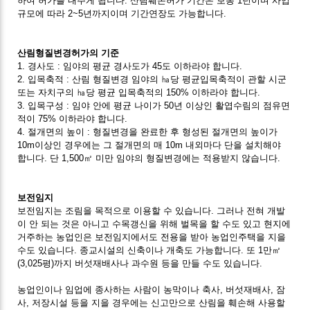
하여 허가를 내주게 됩니다. 산림훼손허가 기간은 보통 1년이며 사업
규모에 따라 2~5년까지이며 기간연장도 가능합니다.
산림형질변경허가의 기준
1. 경사도 : 임야의 평균 경사도가 45도 이하라야 합니다.
2. 입목축적 : 산림 형질변경 임야의 ㏊당 평균입목축적이 관할 시군
또는 자치구의 ㏊당 평균 입목축적의 150% 이하라야 합니다.
3. 입목구성 : 임야 안에 평균 나이가 50년 이상인 활엽수림의 점유면
적이 75% 이하라야 합니다.
4. 절개면의 높이 : 형질변경을 완료한 후 형성된 절개면의 높이가
10m이상인 경우에는 그 절개면의 매 10m 내외마다 단을 설치해야
합니다. 단 1,500㎡ 미만 임야의 형질변경에는 적용받지 않습니다.
보전임지
보전임지는 조림을 목적으로 이용할 수 있습니다. 그러나 전혀 개발
이 안 되는 것은 아니고 수목갱신을 위해 벌목을 할 수도 있고 현지에
거주하는 농업인은 보전임지에서도 전용을 받아 농업인주택을 지을
수도 있습니다. 종교시설의 신축이나 개축도 가능합니다. 또 1만㎡
(3,025평)까지 버섯재배사나 과수원 등을 만들 수도 있습니다.
농업인이나 임업에 종사하는 사람이 농막이나 축사, 버섯재배사, 잠
사, 저장시설 등을 지을 경우에는 신고만으로 산림을 훼손해 사용할