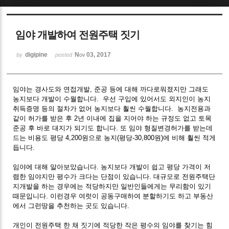
Sketchbook5, 스케치북5
임야 개발하여 전원주택 짓기
digipine
Nov 03, 2017
by
posted
임야는 경사도와 연접개발, 준공 등에 대해 까다로워졌지만 그래도
Sketchbook5, 스케치북5
농지보다 개발이 수월합니다. 우선 구입에 있어서도 외지인이 농지
취득증명 등의 절차가 없어 농지보다 훨씬 수월합니다. 농지전용과
같이 허가를 받은 후 2년 이내에 집을 지어야 하는 규정도 없고 토목
준공 후 바로 대지가 되기도 합니다. 또 임야 형질변경허가를 받는데
드는 비용도 평당 4,200원으로 농지(평당-30,800원)에 비해 훨씬 적게
듭니다.
임야에 대해 알아보았습니다. 농지보다 개발이 쉽고 평당 가격이 저
렴한 임야지만 평수가 크다는 단점이 있습니다. 대규모로 전원주택단
지개발을 하는 경우에는 적당하지만 일반인들에게는 무리함이 있기
때문입니다. 이런경우 여럿이 공동구매하여 분할하기도 하고 부동산
에서 그런땅을 추천하는 곳도 있습니다.
개인이 전원주택 한 채 짓기에 적당한 작은 평수의 임야를 찾기는 힘