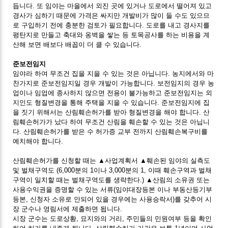
듭니다. 또 임야는 마을에서 외진 곳에 있거나 도로에서 떨어져 있고
경사가 심하기 때문에 가격은 싸지만 개발비가 많이 들 수도 있으므
로 구입하기 전에 충분한 검토가 필요합니다. 도로를 내고 경사지를
평탄지로 만들고 축대와 옹벽을 쌓는 등 토목공사를 하는 비용을 계
산해 보면 배보다 배꼽이 더 클 수 있습니다.
준보전임지
임야라 하여 무조건 집을 지을 수 있는 것은 아닙니다. 농지에서와 마
찬가지로 준보전임지일 경우 개발이 가능합니다. 보전임지의 경우 농
업이나 임업에 종사하지 않으면 전용이 불가능하고 준보전임지는 외
지인도 형질변경을 통해 주택을 지을 수 있습니다. 준보전임지에 집
을 짓기 위해서는 산림훼손허가를 받아 형질변경을 해야 합니다. 산
림훼손허가가 났다 하여 무조건 산림을 훼손할 수 있는 것은 아닙니
다. 산림훼손허가를 받은 수 허가증 교부 전까지 산림훼손복구비를
예치해야 합니다.
산림훼손허가를 신청할 때는 ▲사업계획서 ▲훼손된 임야의 실측도
및 벌채구역도 (6,000분의 1이나 3,000분의 1, 이때 훼손구역과 벌채
구역이 일치할 때는 벌채구역도를 생략한다.) ▲산림의 소유권 또는
사용수익권을 증명할 수 있는 서류(임야대장등본 이나 부동산등기부
등본, 신청자 소유로 안되어 있을 경우에는 사용승락서)를 갖추어 시
장 군수나 영림서에 제출하면 됩니다.
시장 군수는 도로상황, 묘지와의 거리, 주민들의 민원여부 등을 확인