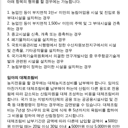
아래 항목의 행위를 할 경우에는 가능합니다.
1. 농업인 등이 부지면적 1만㎡ 미만의 농림어업용 시설 및 진입로 등
부대시설을 설치하는 경우
2. 농업인 등이 부지면적 1,500㎡ 미만의 주택 및 그 부대시설을 건축
하는 경우
3. 종교시설을 신축, 개축 또는 증축하는 경우
4. 폐기물처리시설을 설치하는 경우
5. 국토이용관리법 시행령에서 정한 수산자원보전지구에서의 시설
및 건축물, 기타공작물을 설치하는 경우
6. 국가과학기술위원회에서 의결한 연구개발사업 중 우주항공기술개
발과 관련된 시설을 설치하는 경우
7. 농림부령이 정하는 경미한 시설을 설치하는 경우
임야의 대체조림비
농지전용을 할 경우에는 대체농지조성비를 납부해야 합니다. 임야도
마찬가지로 대체조림비를 납부해야 하는데 산림이 다른 용도로 전용
됨에 따라 감소되는 산림자원을 대체 조성하는 비용을 대체조림비라
합니다. 국가 또는 지방자치단체의 공용 또는 공공용시설사업 및 건
축 등 대통령령이 정하는 경우에는 감면받을 수 있습니다. 대체조림
비는 7년생 잣나무의 묘목 값에 식재 후 5년까지의 육림비를 합하여
그 비용을 정하여 매년 산림청장이 고시합니다.
대체조림비 납부기간은 금액에 따라 다른데 납입할 금액이 ▲500만
원 미만일 때는 20일 이상 30일 이내 ▲500만원 이상 5,000만원 미만