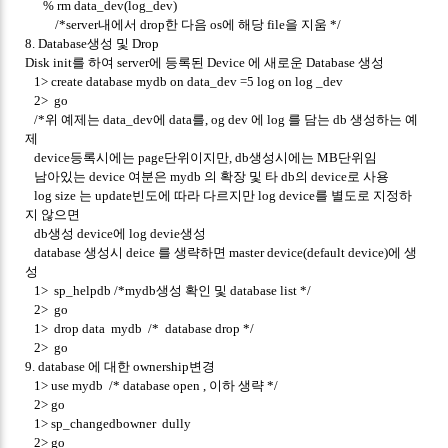
% rm data_dev(log_dev)
/*server내에서 drop한 다음 os에 해당 file을 지움 */
8. Database생성 및 Drop
Disk init를 하여 server에 등록된 Device 에 새로운 Database 생성
1> create database mydb on data_dev =5 log on log _dev
2> go
/*위 예제는 data_dev에 data를, og dev 에 log 를 담는 db 생성하는 예
제
device등록시에는 page단위이지만, db생성시에는 MB단위임
남아있는 device 여분은 mydb 의 확장 및 타 db의 device로 사용
log size 는 update빈도에 따라 다르지만 log device를 별도로 지정하
지 않으면
db생성 device에 log devie생성
database 생성시 deice 를 생략하면 master device(default device)에 생
성
1> sp_helpdb /*mydb생성 확인 및 database list */
2> go
1> drop data mydb /* database drop */
2> go
9. database 에 대한 ownership변경
1> use mydb /* database open , 이하 생략 */
2> go
1> sp_changedbowner dully
2> go