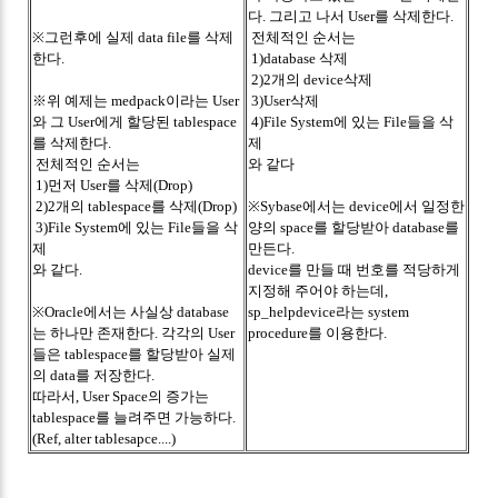
다. 그리고 나서 User를 삭제한다.
※그런후에 실제 data file를 삭제
전체적인 순서는
한다.
1)database 삭제
2)2개의 device삭제
※위 예제는 medpack이라는 User
3)User삭제
와 그 User에게 할당된 tablespace
4)File System에 있는 File들을 삭
를 삭제한다.
제
전체적인 순서는
와 같다
1)먼저 User를 삭제(Drop)
2)2개의 tablespace를 삭제(Drop)
※Sybase에서는 device에서 일정한
3)File System에 있는 File들을 삭
양의 space를 할당받아 database를
제
만든다.
와 같다.
device를 만들 때 번호를 적당하게
지정해 주어야 하는데,
※Oracle에서는 사실상 database
sp_helpdevice라는 system
는 하나만 존재한다. 각각의 User
procedure를 이용한다.
들은 tablespace를 할당받아 실제
의 data를 저장한다.
따라서, User Space의 증가는
tablespace를 늘려주면 가능하다.
(Ref, alter tablesapce....)