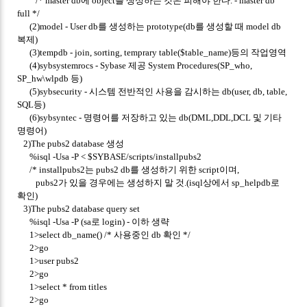
/* master db에 object를 생성하는 것은 피해야 한다. - master db
full */
(2)model - User db를 생성하는 prototype(db를 생성할 때 model db
복제)
(3)tempdb - join, sorting, temprary table($table_name)등의 작업영역
(4)sybsystemrocs - Sybase 제공 System Procedures(SP_who,
SP_hw\wlpdb 등)
(5)sybsecurity - 시스템 전반적인 사용을 감시하는 db(user, db, table,
SQL등)
(6)sybsyntec - 명령어를 저장하고 있는 db(DML,DDL,DCL 및 기타
명령어)
2)The pubs2 database 생성
%isql -Usa -P < $SYBASE/scripts/installpubs2
/* installpubs2는 pubs2 db를 생성하기 위한 script이며,
pubs2가 있을 경우에는 생성하지 말 것.(isql상에서 sp_helpdb로
확인)
3)The pubs2 database query set
%isql -Usa -P (sa로 login) - 이하 생략
1>select db_name() /* 사용중인 db 확인 */
2>go
1>user pubs2
2>go
1>select * from titles
2>go