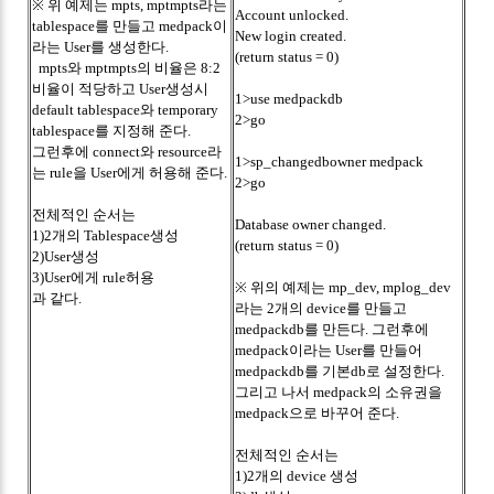
※ 위 예제는 mpts, mptmpts라는
Account unlocked.
tablespace를 만들고 medpack이
New login created.
라는 User를 생성한다.
(return status = 0)
mpts와 mptmpts의 비율은 8:2
비율이 적당하고 User생성시
1>use medpackdb
default tablespace와 temporary
2>go
tablespace를 지정해 준다.
그런후에 connect와 resource라
1>sp_changedbowner medpack
는 rule을 User에게 허용해 준다.
2>go
전체적인 순서는
Database owner changed.
1)2개의 Tablespace생성
(return status = 0)
2)User생성
3)User에게 rule허용
※ 위의 예제는 mp_dev, mplog_dev
과 같다.
라는 2개의 device를 만들고
medpackdb를 만든다. 그런후에
medpack이라는 User를 만들어
medpackdb를 기본db로 설정한다.
그리고 나서 medpack의 소유권을
medpack으로 바꾸어 준다.
전체적인 순서는
1)2개의 device 생성