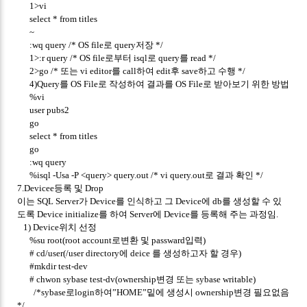
1>vi
select * from titles
~
:wq query /* OS file로 query저장 */
1>:r query /* OS file로부터 isql로 query를 read */
2>go /* 또는 vi editor를 call하여 edit후 save하고 수행 */
4)Query를 OS File로 작성하여 결과를 OS File로 받아보기 위한 방법
%vi
user pubs2
go
select * from titles
go
:wq query
%isql -Usa -P <query> query.out /* vi query.out로 결과 확인 */
7.Devicee등록 및 Drop
이는 SQL Server가 Device를 인식하고 그 Device에 db를 생성할 수 있
도록 Device initialize를 하여 Server에 Device를 등록해 주는 과정임.
1) Device위치 선정
%su root(root account로변환 및 passward입력)
# cd/user(/user directory에 deice 를 생성하고자 할 경우)
#mkdir test-dev
# chwon sybase test-dv(ownership변경 또는 sybase writable)
/*sybase로login하여”HOME”밑에 생성시 ownership변경 필요없음
*/