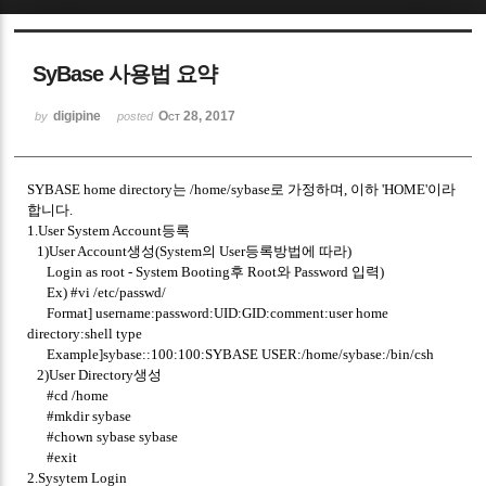
Sketchbook5, 스케치북5
SyBase 사용법 요약
digipine
Oct 28, 2017
by
posted
SYBASE home directory는 /home/sybase로 가정하며, 이하 'HOME'이라
Sketchbook5, 스케치북5
합니다.
1.User System Account등록
1)User Account생성(System의 User등록방법에 따라)
Login as root - System Booting후 Root와 Password 입력)
Ex) #vi /etc/passwd/
Format] username:password:UID:GID:comment:user home
directory:shell type
Example]sybase::100:100:SYBASE USER:/home/sybase:/bin/csh
2)User Directory생성
#cd /home
#mkdir sybase
#chown sybase sybase
#exit
2.Sysytem Login