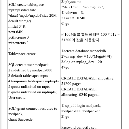
3>physname =
SQL>create tablespace
"/data1/mpdb/mp.log.dev",
mptmpts/datafiile
4>vdevno = 3,
'/data1/mpdb/mp.dbf' size 20M
5>size = 10240
deault storage(
6>go
initial 64K
next 64K
※100MB를 할당하려면 100 * 512 =
pctincrease 0
51200의 값을 사용한다.
minextents 2
);
1>create database mepackdb
Tablespace create.
2>on mp_dev = 100(Mega단위)
3>log on mplog_dev = 20
SQL>create user medpack
4>go
2 indetified by medpack000
3 default tablesapce mpts
CREATE DATABASE: allocating
4 temporary tablespace mptmpts
51200 pages...
5 quota unlimited on mpts
CREATE DATABASE:
6 quota unlimited on mptmpts;
allocating10240 pages...
User create.
1>sp_addlogin medpack,
SQL>grant connect, resource to
medpack000 medpackdb
medpack;
2>go
Grant Succeede.
Password correctly set.