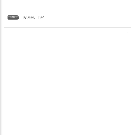
SyBase
,
JSP
TAG •