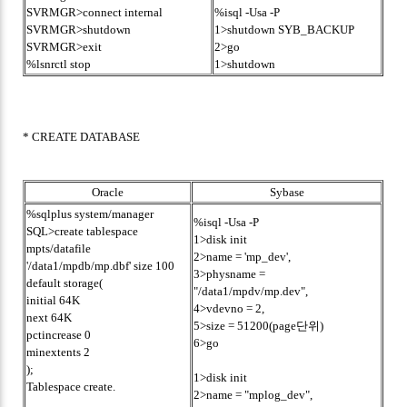
SVRMGR>connect internal
%isql -Usa -P
SVRMGR>shutdown
1>shutdown SYB_BACKUP
SVRMGR>exit
2>go
%lsnrctl stop
1>shutdown
* CREATE DATABASE
Oracle
Sybase
%sqlplus system/manager
%isql -Usa -P
SQL>create tablespace
1>disk init
mpts/datafile
2>name = 'mp_dev',
'/data1/mpdb/mp.dbf' size 100
3>physname =
default storage(
"/data1/mpdv/mp.dev",
initial 64K
4>vdevno = 2,
next 64K
5>size = 51200(page단위)
pctincrease 0
6>go
minextents 2
);
1>disk init
Tablespace create.
2>name = "mplog_dev",