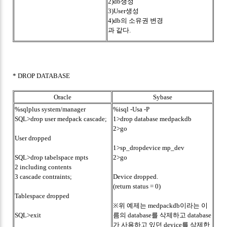
2)db생성
3)User생성
4)db의 소유권 변경
과 같다.
* DROP DATABASE
Oracle
Sybase
%sqlplus system/manager
%isql -Usa -P
SQL>drop user medpack cascade;
1>drop database medpackdb
2>go
User dropped
1>sp_dropdevice mp_dev
SQL>drop tabelspace mpts
2>go
2 including contents
3 cascade contraints;
Device dropped.
(return status = 0)
Tablespace dropped
※위 예제는 medpackdb이라는 이
SQL>exit
름의 database를 삭제하고 database
가 사용하고 있던 device를 삭제한