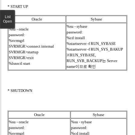
* START UP
List
Oracle
Sybase
Open
%su - sybase
%su - oracle
password:
password:
%cd install
%svrmgrl
%startserver -f RUN_SYBASE
SVRMGR>connect internal
%startserver -f RUN_SYS_BAKUP
SVRMGR>startup
※RUN_SYBASE,
SVRMGR>exit
RUN_SYB_BACKUP는 Server
%lsnrctl start
name이므로 확인
* SHUTDOWN
Oracle
Sybase
%su - oracle
%su - sybase
password:
password:
%svrmgrl
%cd install