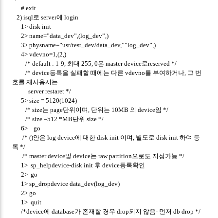
# exit
2) isql로 server에 login
1> disk init
2> name=”data_dev”,(log_dev”,)
3> physname=”usr/test_dev/data_dev,””log_dev”,)
4> vdevno=1,(2,)
/* default : 1-9, 최대 255, 0은 master device로reserved */
/* device등록을 실패할 때에는 다른 vdevno를 부여하거나, 그 번
호를 재사용시는
server restaret */
5> size = 5120(1024)
/* size는 page단위이며, 단위는 10MB 의 device임 */
/* size =512 *MB단위 size */
6> go
/* ()안은 log device에 대한 disk init 이며, 별도로 disk init 하여 등
록 */
/* master device및 device는 raw partition으로도 지정가능 */
1> sp_helpdevice-disk init 후 device등록확인
2> go
1> sp_dropdevice data_dev(log_dev)
2> go
1> quit
/*device에 database가 존재할 경우 drop되지 않음- 먼저 db drop */