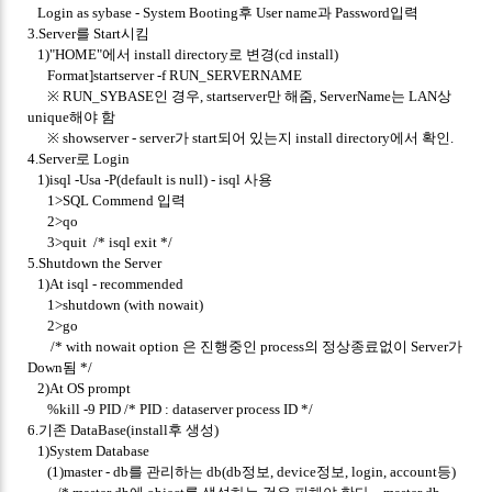
Login as sybase - System Booting후 User name과 Password입력
3.Server를 Start시킴
1)"HOME"에서 install directory로 변경(cd install)
Format]startserver -f RUN_SERVERNAME
※ RUN_SYBASE인 경우, startserver만 해줌, ServerName는 LAN상
unique해야 함
※ showserver - server가 start되어 있는지 install directory에서 확인.
4.Server로 Login
1)isql -Usa -P(default is null) - isql 사용
1>SQL Commend 입력
2>qo
3>quit /* isql exit */
5.Shutdown the Server
1)At isql - recommended
1>shutdown (with nowait)
2>go
/* with nowait option 은 진행중인 process의 정상종료없이 Server가
Down됨 */
2)At OS prompt
%kill -9 PID /* PID : dataserver process ID */
6.기존 DataBase(install후 생성)
1)System Database
(1)master - db를 관리하는 db(db정보, device정보, login, account등)