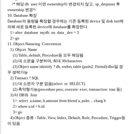
/* 해당 db user 이면 ownership이 변경되지 않고, sp_dropuser 후
ownership 변경*/
10. Database 확장
Database의 용량을 확장할 경우에는 기존 등록된 device 및 disk init에
의해 새로 등록된 device에 database를 확장한다.
1> alter database mydb on data _dev = 3
2> go
11. Object-Nameing Convention
1) Objcet Name
(1) Table, default, Procedure등 모두 해당됨
(2) 대 소문을 구분하여, 최대 30characters
(3) Object name identify ? db, owber, table (puds2. Friend)-dbo일 경
우 생략가능
2) Transact ? SQL
(1) 대 소문자 구분 없음(select or SELECT)
(2) 축약형가능(procedure:proc, execute: exec, transaction: tran 등)
3) 타 DB와 Join
1> select a.name, b.amount from friend a, pubs ... charg b
2> where a.id = b.id
3> go
4) Object 종류 - Table, View, Index, Default, Rule, Procedure, Trigger등
이 있음