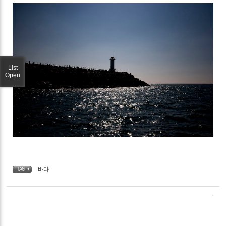
List
Open
바다
TAG •