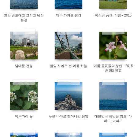
한강 반포대교 그리고 남산
제주 가파도 전경
덕수궁 풍경, 여름 - 2015
풍경
9078
7350
7116
남대문 전경
빌딩 사이로 본 여름 하늘
여름 들꽃들의 향연 - 2015
년 8월 판교
7055
1249
1097
박주가리 꽃
푸른 바다로 뻗어나간 용암
대한민국 최남단 영토, 마
라도, 가파도