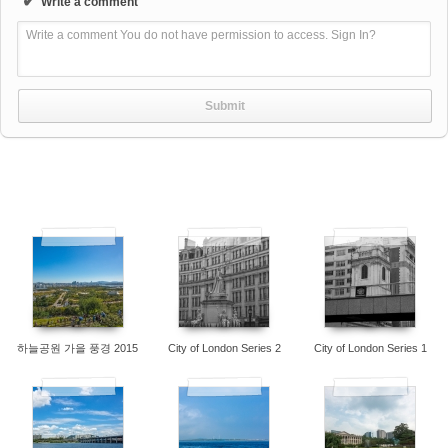
✔
Write a comment
Write a comment You do not have permission to access. Sign In?
7638
7717
7433
하늘공원 가을 풍경 2015
City of London Series 2
City of London Series 1
7984
7336
7877