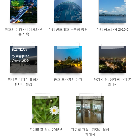
1950
1650
1612
판교의 야경 - 네이버와 넥
한강 반포대교 부근의 풍경
한강 파노라마 2015-6
슨 사옥
2017/11/05
by
digipine
Views
1636
1766
1513
동대문 디자인 플라자
판교 호수공원 야경
한강 야경, 청담 배수지 공
(DDP) 풍경
원에서
1207
1216
초여름 꽃 접사 2015-6
판교의 전경 - 전망대 북카
페에서