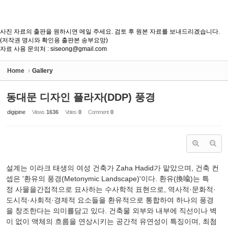
사진 자료의 출판을 원하시면 메일 주세요. 검토 후 원본 자료를 보내드리겠습니다.
(저작권 명시와 확인용 출판본 송부요망)
자료 사용 문의처 : siseong@gmail.com
Home
Gallery
동대문 디자인 플라자(DDP) 풍경
digipine
Views
1636
Votes
0
Comment
0
설계는
이라크
태생의
여성
건축가
Zaha Hadid
가
맡았으며
,
건축
컨
셉은
'
환유의
풍경
(Metonymic Landscape)'
이다
.
환유
(
換喩
)
는
특
정
사물을
간접적으로
묘사하는
수사학적
표현으로
,
역사적
·
문화적
·
도시적
·
사회적
·
경제적
요소들을
환유적으로
통합하여
하나의
풍경
을
창조한다는
의미를
담고
있다
.
건축물
외부와
내부에
직선이나
벽
이
없이
액체의
흐름을
연상시키는
공간적
유연성이
특징이며
,
최첨