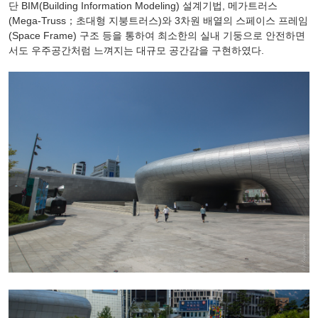
단
BIM(Building Information Modeling)
설계기법
,
메가트러스
(Mega-Truss
；초대형
지붕트러스
)
와
3
차원
배열의
스페이스
프레임
(Space Frame)
구조
등을
통하여
최소한의
실내
기둥으로
안전하면
서도
우주공간처럼
느껴지는
대규모
공간감을
구현하였다
.