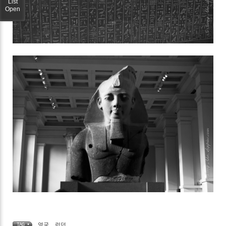
List
Open
영국
,
런던
TAG •