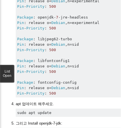
Pin
:
 release o
=
Debian
,
n
=
Pin
-
Priority
:
500
Package
:
 openjdk
-
7
-
jre
-
Pin
:
 release o
=
Debian
,
n
=
Pin
-
Priority
:
500
Package
:
 libjpeg62
-
Pin
:
 release o
=
Debian
,
n
=
Pin
-
Priority
:
500
Package
:
Pin
:
 release o
=
Debian
,
n
=
List
Pin
-
Priority
:
500
Open
Package
:
 fontconfig
-
Pin
:
 release o
=
Debian
,
n
=
Pin
-
Priority
:
500
apt 업데이트 해주세요.
sudo apt update
그리고 Install openjdk-7-jdk: