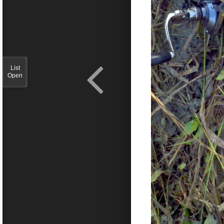
List
Open