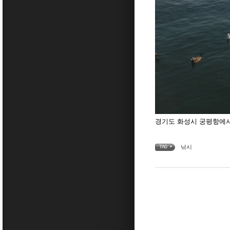
경기도 화성시 궁평항에
낚시
TAG •