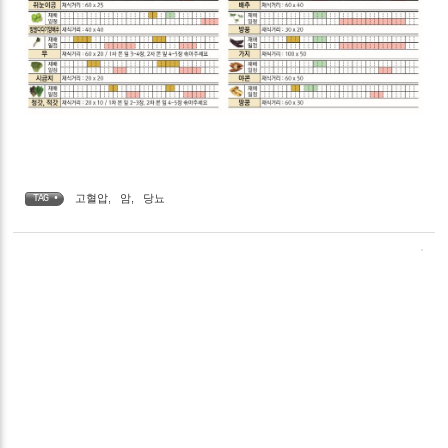
고혈압
,
암
,
당뇨
TAG •