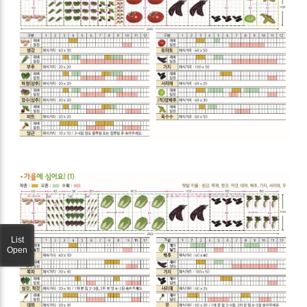
List
Open