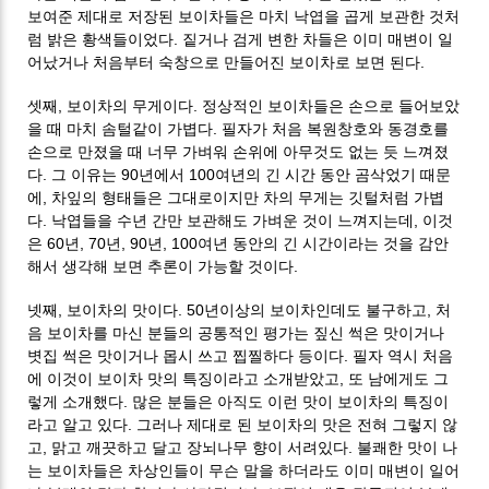
보여준 제대로 저장된 보이차들은 마치 낙엽을 곱게 보관한 것처
럼 밝은 황색들이었다. 짙거나 검게 변한 차들은 이미 매변이 일
어났거나 처음부터 숙창으로 만들어진 보이차로 보면 된다.
셋째, 보이차의 무게이다. 정상적인 보이차들은 손으로 들어보았
을 때 마치 솜털같이 가볍다. 필자가 처음 복원창호와 동경호를
손으로 만졌을 때 너무 가벼워 손위에 아무것도 없는 듯 느껴졌
다. 그 이유는 90년에서 100여년의 긴 시간 동안 곰삭었기 때문
에, 차잎의 형태들은 그대로이지만 차의 무게는 깃털처럼 가볍
다. 낙엽들을 수년 간만 보관해도 가벼운 것이 느껴지는데, 이것
은 60년, 70년, 90년, 100여년 동안의 긴 시간이라는 것을 감안
해서 생각해 보면 추론이 가능할 것이다.
넷째, 보이차의 맛이다. 50년이상의 보이차인데도 불구하고, 처
음 보이차를 마신 분들의 공통적인 평가는 짚신 썩은 맛이거나
볏집 썩은 맛이거나 몹시 쓰고 찝찔하다 등이다. 필자 역시 처음
에 이것이 보이차 맛의 특징이라고 소개받았고, 또 남에게도 그
렇게 소개했다. 많은 분들은 아직도 이런 맛이 보이차의 특징이
라고 알고 있다. 그러나 제대로 된 보이차의 맛은 전혀 그렇지 않
고, 맑고 깨끗하고 달고 장뇌나무 향이 서려있다. 불쾌한 맛이 나
는 보이차들은 차상인들이 무슨 말을 하더라도 이미 매변이 일어