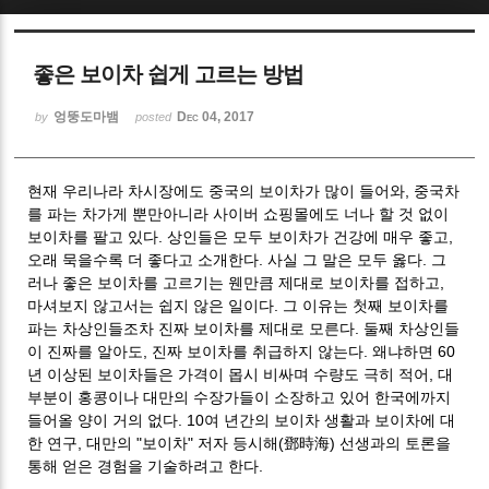
Sketchbook5, 스케치북5
좋은 보이차 쉽게 고르는 방법
엉뚱도마뱀
Dec 04, 2017
by
posted
현재 우리나라 차시장에도 중국의 보이차가 많이 들어와, 중국차
Sketchbook5, 스케치북5
를 파는 차가게 뿐만아니라 사이버 쇼핑몰에도 너나 할 것 없이
보이차를 팔고 있다. 상인들은 모두 보이차가 건강에 매우 좋고,
오래 묵을수록 더 좋다고 소개한다. 사실 그 말은 모두 옳다. 그
러나 좋은 보이차를 고르기는 웬만큼 제대로 보이차를 접하고,
마셔보지 않고서는 쉽지 않은 일이다. 그 이유는 첫째 보이차를
파는 차상인들조차 진짜 보이차를 제대로 모른다. 둘째 차상인들
이 진짜를 알아도, 진짜 보이차를 취급하지 않는다. 왜냐하면 60
년 이상된 보이차들은 가격이 몹시 비싸며 수량도 극히 적어, 대
부분이 홍콩이나 대만의 수장가들이 소장하고 있어 한국에까지
들어올 양이 거의 없다. 10여 년간의 보이차 생활과 보이차에 대
한 연구, 대만의 "보이차" 저자 등시해(鄧時海) 선생과의 토론을
통해 얻은 경험을 기술하려고 한다.