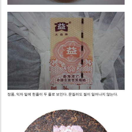
정품, 익자 밑에 힌줄이 두 줄로 보인다. 문질러도 씰이 일어나지 않는다.