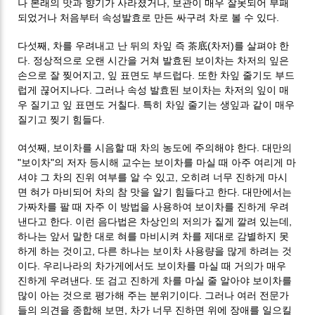
나 본래의 맛과 향기가 사라졌거나, 보관이 매우 잘못되어 부패
되었거나 처음부터 속성발효로 만든 싸구려 차로 볼 수 있다.
다섯째, 차를 우려내고 난 뒤의 차잎 즉 茶底(차저)를 살펴야 한
다. 정상적으로 오랜 시간을 거쳐 발효된 보이차는 차저의 잎은
손으로 잘 찢어지고, 잎 표면도 부드럽다. 또한 차잎 줄기도 부드
럽게 끊어지나다. 그러나 속성 발효된 보이차는 차저의 잎이 매
우 질기고 잎 표면도 거칠다. 특히 차잎 줄기는 생잎과 같이 매우
질기고 찢기 힘들다.
여섯째, 보이차를 시음할 때 차의 농도에 주의해야 한다. 대만의
"보이차"의 저자 등시해 교수는 보이차를 마실 때 아주 여리게 마
셔야 그 차의 진위 여부를 알 수 있고, 오히려 너무 진하게 마시
면 혀가 마비되어 차의 참 맛을 알기 힘들다고 한다. 대만에서는
가짜차를 팔 때 자주 이 방법을 사용하여 보이차를 진하게 우려
낸다고 한다. 이런 음다법은 차상인의 저의가 짙게 깔려 있는데,
하나는 앞서 말한 대로 혀를 마비시켜 차를 제대로 감별하지 못
하게 하는 것이고, 다른 하나는 보이차 사용량을 많게 하려는 것
이다. 우리나라의 차가게에서도 보이차를 마실 때 거의가 매우
진하게 우려낸다. 또 검고 진하게 차를 마실 줄 알아야 보이차를
많이 아는 것으로 평가해 주는 분위기이다. 그러나 여러 전문가
들의 의견을 종합해 보면, 차가 너무 진하면 위에 장애를 일으킬