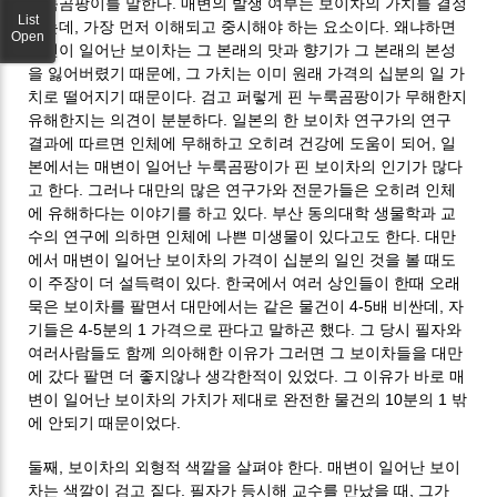
누룩곰팡이를 말한다. 매변의 발생 여부는 보이차의 가치를 결정
List
하는데, 가장 먼저 이해되고 중시해야 하는 요소이다. 왜냐하면
Open
매변이 일어난 보이차는 그 본래의 맛과 향기가 그 본래의 본성
을 잃어버렸기 때문에, 그 가치는 이미 원래 가격의 십분의 일 가
치로 떨어지기 때문이다. 검고 퍼렇게 핀 누룩곰팡이가 무해한지
유해한지는 의견이 분분하다. 일본의 한 보이차 연구가의 연구
결과에 따르면 인체에 무해하고 오히려 건강에 도움이 되어, 일
본에서는 매변이 일어난 누룩곰팡이가 핀 보이차의 인기가 많다
고 한다. 그러나 대만의 많은 연구가와 전문가들은 오히려 인체
에 유해하다는 이야기를 하고 있다. 부산 동의대학 생물학과 교
수의 연구에 의하면 인체에 나쁜 미생물이 있다고도 한다. 대만
에서 매변이 일어난 보이차의 가격이 십분의 일인 것을 볼 때도
이 주장이 더 설득력이 있다. 한국에서 여러 상인들이 한때 오래
묵은 보이차를 팔면서 대만에서는 같은 물건이 4-5배 비싼데, 자
기들은 4-5분의 1 가격으로 판다고 말하곤 했다. 그 당시 필자와
여러사람들도 함께 의아해한 이유가 그러면 그 보이차들을 대만
에 갔다 팔면 더 좋지않나 생각한적이 있었다. 그 이유가 바로 매
변이 일어난 보이차의 가치가 제대로 완전한 물건의 10분의 1 밖
에 안되기 때문이었다.
둘째, 보이차의 외형적 색깔을 살펴야 한다. 매변이 일어난 보이
차는 색깔이 검고 짙다. 필자가 등시해 교수를 만났을 때, 그가