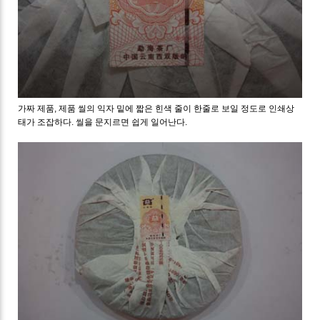
가짜 제품, 제품 씰의 익자 밑에 짧은 힌색 줄이 한줄로 보일 정도로 인쇄상
태가 조잡하다. 씰을 문지르면 쉽게 일어난다.