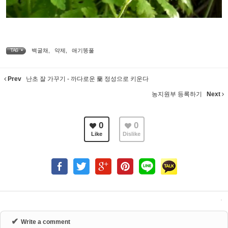
백굴채
,
약제
,
애기똥풀
TAG •
Prev
난초 잘 가꾸기 - 까다로운 蘭 정성으로 키운다
농지원부 등록하기
Next
0
0
Like
Dislike
✔
Write a comment