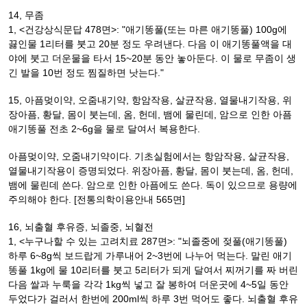
14, 무좀
1, <건강상식문답 478면>: "애기똥풀(또는 마른 애기똥풀) 100g에
끓인물 1리터를 붓고 20분 정도 우려낸다. 다음 이 애기똥풀액을 대
야에 붓고 더운물을 타서 15~20분 동안 놓아둔다. 이 물로 무좀이 생
긴 발을 10번 정도 찜질하면 낫는다."
15, 아픔멎이약, 오줌내기약, 항암작용, 살균작용, 열물내기작용, 위
장아픔, 황달, 몸이 붓는데, 옴, 헌데, 뱀에 물린데, 암으로 인한 아픔
애기똥풀 전초 2~6g을 물로 달여서 복용한다.
아픔멎이약, 오줌내기약이다. 기초실험에서는 항암작용, 살균작용,
열물내기작용이 증명되었다. 위장아픔, 황달, 몸이 붓는데, 옴, 헌데,
뱀에 물린데 쓴다. 암으로 인한 아픔에도 쓴다. 독이 있으므로 용량에
주의해야 한다. [전통의학이용안내 565면]
16, 뇌출혈 후유증, 뇌졸중, 뇌혈전
1, <누구나할 수 있는 고려치료 287면>: "뇌졸중에 젖풀(애기똥풀)
하루 6~8g씩 보드랍게 가루내어 2~3번에 나누어 먹는다. 말린 애기
똥풀 1kg에 물 10리터를 붓고 5리터가 되게 달여서 찌꺼기를 짜 버린
다음 쌀과 누룩을 각각 1kg씩 넣고 잘 봉하여 더운곳에 4~5일 동안
두었다가 걸러서 한번에 200ml씩 하루 3번 먹어도 좋다. 뇌출혈 후유