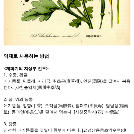
약제로 사용하는 방법
<개화기의 지상부 전초>
1, 수종, 황달
애기똥풀, 민들레, 자리공, 취초근(臭草根), 인진(茵陳)을 달여서 복용
한다. [사천중약지(四川中藥誌]
2, 장, 위의 동통
애기똥풀, 정향(丁香), 오적골(烏賊骨), 절패모(浙貝母), 담남성(膽南
星), 동과인(冬瓜仁)을 달여서 먹는다. [사천중약지(四川中藥誌]
3, 창종
신선한 애기똥풀을 짓찧어 환부에 바른다. [요녕상용중초약수책(遼