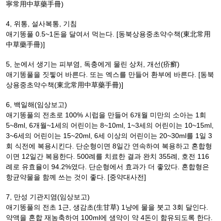
寧常用中草藥手冊)
4, 위통, 설사복통, 기침
애기똥풀 0.5~1돈을 달여서 먹는다. [동북상용중초약수책(東北常用
中草藥手冊)]
5, 눈에서 생기는 피부염, 독충에게 물린 상처, 개선(疥癬)
애기똥풀을 짓찧어 바른다. 또는 엑스를 만들어 환부에 바른다. [동북
상용중초약수책(東北常用中草藥手冊)]
6, 백일해(임상보고)
애기똥풀의 전초로 100% 시럽을 만들어 6개월 미만의 소아는 1회
5~8ml, 6개월~1세의 어린이는 8~10ml, 1~3세의 어린이는 10~15ml,
3~6세의 어린이는 15~20ml, 6세 이상의 어린이는 20~30ml를 1일 3
회 식전에 복용시킨다. 단순형이면 8일간 연속하여 복용하고 혼합형
이면 12일간 복용한다. 500례를 치료한 결과 완치 355례, 호전 116
례로 유효율이 94.2%였다. 단순형에서 효과가 더 좋았다. 혼합형은
항균약물을 함께 쓰는 것이 좋다. [중약대사전]
7, 만성 기관지염(임상보고)
애기똥풀의 전초 1근, 생감초(生甘草) 1냥에 물을 붓고 3회 달인다.
약액을 혼합 재농축하여 100ml에 생약이 약 4돈이 함유되도록 한다.