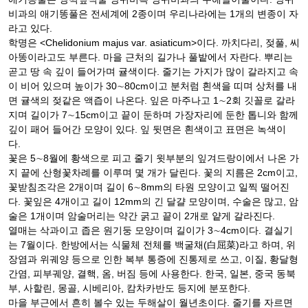
비과의 애기똥풀은 전세계에 2종이며 우리나라에는 1개의 변종이 자
라고 있다.
학명은 <Chelidonium majus var. asiaticum>이다. 까치다리, 젖풀, 씨
아똥이라고도 부른다. 마을 근처의 길가나 풀밭에서 자란다. 뿌리는
곧고 땅 속 깊이 들어가며 귤색이다. 줄기는 가지가 많이 갈라지고 속
이 비어 있으며 높이가 30∼80cm이고 분처럼 흰색을 띠며 상처를 내
면 귤색의 젖같은 액즙이 나온다. 잎은 마주나고 1∼2회 깃꼴로 갈라
지며 길이가 7∼15cm이고 끝이 둔하며 가장자리에 둔한 톱니와 함께
깊이 패어 들어간 모양이 있다. 잎 뒷면은 흰색이고 표면은 녹색이
다.
꽃은 5∼8월에 황색으로 피고 줄기 윗부분의 잎겨드랑이에서 나온 가
지 끝에 산형꽃차례를 이루며 몇 개가 달린다. 꽃의 지름은 2cm이고,
꽃받침조각은 2개이며 길이 6∼8mm의 타원 모양이고 일찍 떨어진
다. 꽃잎은 4개이고 길이 12mm의 긴 달걀 모양이며, 수술은 많고, 암
술은 1개이며 암술머리는 약간 굵고 끝이 2개로 얕게 갈라진다.
열매는 삭과이고 좁은 원기둥 모양이며 길이가 3∼4cm이다. 결실기
는 7월이다. 한방에서는 식물체 전체를 백굴채(白屈菜)라고 하며, 위
장염과 위궤양 등으로 인한 복부 통증에 진통제로 쓰고, 이질, 황달형
간염, 피부궤양, 결핵, 옴, 버짐 등에 사용한다. 한국, 일본, 중국 동북
부, 사할린, 몽골, 시베리아, 캄차카반도 등지에 분포한다.
마을 부근에서 흔히 볼수 있는 두해살이 월년초이다. 줄기를 자르면