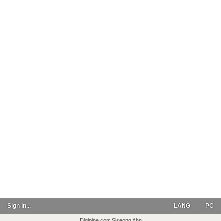
Sign In...
LANG
PC
Digipine.com Siseong Ahn