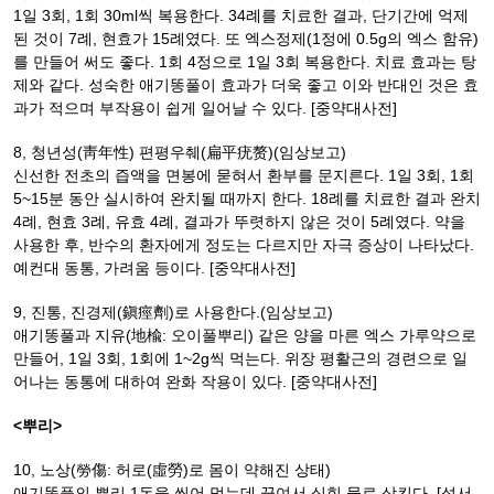
1일 3회, 1회 30ml씩 복용한다. 34례를 치료한 결과, 단기간에 억제
된 것이 7례, 현효가 15례였다. 또 엑스정제(1정에 0.5g의 엑스 함유)
를 만들어 써도 좋다. 1회 4정으로 1일 3회 복용한다. 치료 효과는 탕
제와 같다. 성숙한 애기똥풀이 효과가 더욱 좋고 이와 반대인 것은 효
과가 적으며 부작용이 쉽게 일어날 수 있다. [중약대사전]
8, 청년성(靑年性) 편평우췌(扁平疣赘)(임상보고)
신선한 전초의 즙액을 면봉에 묻혀서 환부를 문지른다. 1일 3회, 1회
5~15분 동안 실시하여 완치될 때까지 한다. 18례를 치료한 결과 완치
4례, 현효 3례, 유효 4례, 결과가 뚜렷하지 않은 것이 5례였다. 약을
사용한 후, 반수의 환자에게 정도는 다르지만 자극 증상이 나타났다.
예컨대 동통, 가려움 등이다. [중약대사전]
9, 진통, 진경제(鎭痙劑)로 사용한다.(임상보고)
애기똥풀과 지유(地楡: 오이풀뿌리) 같은 양을 마른 엑스 가루약으로
만들어, 1일 3회, 1회에 1~2g씩 먹는다. 위장 평활근의 경련으로 일
어나는 동통에 대하여 완화 작용이 있다. [중약대사전]
<뿌리>
10, 노상(勞傷: 허로(虛勞)로 몸이 약해진 상태)
애기똥풀의 뿌리 1돈을 씹어 먹는데 끓여서 식힌 물로 삼킨다. [섬서