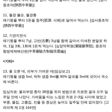
중초약(陝西中草藥)]
11, 월경 불순, 월경통
애기똥풀 뿌리 1돈을 첨주(甛酒: 식혜)로 달여서 먹는다. [섬서중초약
(陝西中草藥)]
12, 기관지천식
애기똥풀 뿌리 7냥, 고반(古礬) 3냥을 함께 갈아서 미세한 분말로 하
여, 1일 3회, 1회에 1돈씩 먹는다. [심양약학원(瀋陽藥學院), 중초약
험방제재배선편(中草藥驗方制栽培選編)]
<기타>
13, 옻 오른 데, 피부가 가려운 데(임상보고)
애기똥풀 생즙 5ml, 박하 생즙 9ml를 90% 알코올 3ml에 섞어서 국소
에 바른다.
임상자료: 옻피부염 환자 38명을 위의 방법으로 치료한 결과 모두 일
주일 안에 나았다. 가려움을 타는 느낌은 치료 2~3일 사이에 멎었고
부종, 물집, 고름집, 진물 등 증상은 늦어도 일주일 안에 없어졌다. [고
려의학 제 2권 164면]