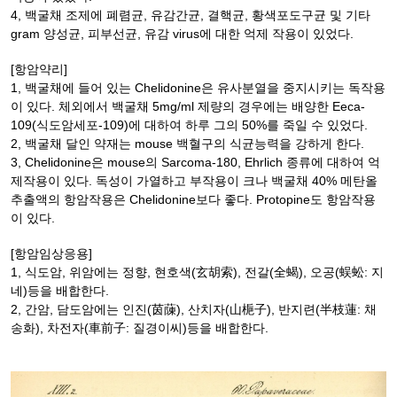
4, 백굴채 조제에 폐렴균, 유감간균, 결핵균, 황색포도구균 및 기타
gram 양성균, 피부선균, 유감 virus에 대한 억제 작용이 있었다.
[항암약리]
1, 백굴채에 들어 있는 Chelidonine은 유사분열을 중지시키는 독작용
이 있다. 체외에서 백굴채 5mg/ml 제량의 경우에는 배양한 Eeca-
109(식도암세포-109)에 대하여 하루 그의 50%를 죽일 수 있었다.
2, 백굴채 달인 약재는 mouse 백혈구의 식균능력을 강하게 한다.
3, Chelidonine은 mouse의 Sarcoma-180, Ehrlich 종류에 대하여 억
제작용이 있다. 독성이 가열하고 부작용이 크나 백굴채 40% 메탄올
추출액의 항암작용은 Chelidonine보다 좋다. Protopine도 항암작용
이 있다.
[항암임상응용]
1, 식도암, 위암에는 정향, 현호색(玄胡索), 전갈(全蝎), 오공(蜈蚣: 지
네)등을 배합한다.
2, 간암, 담도암에는 인진(茵蔯), 산치자(山梔子), 반지련(半枝蓮: 채
송화), 차전자(車前子: 질경이씨)등을 배합한다.