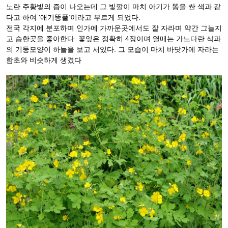
노란 주황빛의 즙이 나오는데 그 빛깔이 마치 아기가 똥을 싼 색과 같
다고 하여 '애기똥풀’이라고 부르게 되었다.
전국 각지에 분포하며 인가에 가까운곳에서도 잘 자라며 약간 그늘지
고 습한곳을 좋아한다. 꽃잎은 정확히 4장이며 열매는 가느다란 삭과
의 기둥모양이 하늘을 보고 서있다. 그 모습이 마치 바닷가에 자라는
함초와 비슷하게 생겼다