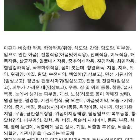
아편과 비슷한 작용, 항암작용(위암, 식도암, 간암, 담도암, 피부암,
암으로 인한 아픔), 진통작용(아픔멎이작용), 진해작용, 이뇨작용, 해
독작용, 살균작용, 열물내기작용, 중추억제작용, 진경작용, 최면작용,
혈압강하작용, 국부마취작용, 몸이 붓는데, 청열해독, 지통, 지해, 위
염, 위궤양, 이질, 황달, 수전피염, 백일해(임상보고), 만성 기관지염
(임상보고), 청년성 편평사마귀(임상보고), 진통 및 진경제(임상보
고), 피부가 가려운 데(임상보고), 수종, 장 및 위의 동통, 창종, 설사
복통, 눈에서 생기는 피부염, 개선, 노상(허로로 몸이 약해진 상태),
월경 불순, 월경통, 기관지천식, 옻 오른데, 아픔멎이약, 오줌내기약,
간염, 종기, 버짐, 풍습성사지마비동통, 위장아픔, 사마귀, 만성기관
지염, 무좀, 급만성위장염, 위십이지장궤양, 담낭염으로 복부동통, 황
달형간염, 피부궤양, 결핵, 옴, 버짐, 풍습성 사지마비, 동통, 부종, 헌
데, 뱀에 물린데, 독충에게 물린 상처, 기침, 뇌출혈 후유증, 뇌졸중,
뇌혈전, 기관지염을 다스리는 백굴채
애기똥풀은 쌍떡잎식물 양귀비목 양귀비과의 두해살이풀이다. 양귀