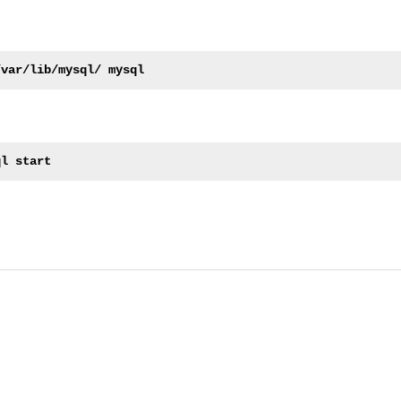
/var/lib/mysql/ mysql
ql start