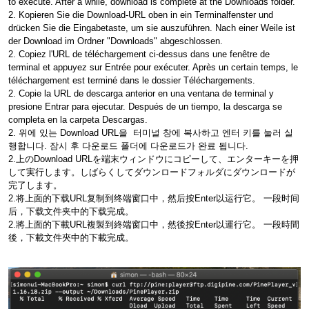
to execute. After a while, download is complete at the Downloads folder.
2. Kopieren Sie die Download-URL oben in ein Terminalfenster und
drücken Sie die Eingabetaste, um sie auszuführen. Nach einer Weile ist
der Download im Ordner "Downloads" abgeschlossen.
2. Copiez l'URL de téléchargement ci-dessus dans une fenêtre de
terminal et appuyez sur Entrée pour exécuter. Après un certain temps, le
téléchargement est terminé dans le dossier Téléchargements.
2. Copie la URL de descarga anterior en una ventana de terminal y
presione Entrar para ejecutar. Después de un tiempo, la descarga se
completa en la carpeta Descargas.
2. 위에 있는 Download URL을 터미널 창에 복사하고 엔터 키를 눌러 실
행합니다. 잠시 후 다운로드 폴더에 다운로드가 완료 됩니다.
2.上のDownload URLを端末ウィンドウにコピーして、エンターキーを押
して実行します。しばらくしてダウンロードフォルダにダウンロードが
完了します。
2.将上面的下载URL复制到终端窗口中，然后按Enter以运行它。 一段时间
后，下载文件夹中的下载完成。
2.將上面的下載URL複製到終端窗口中，然後按Enter以運行它。 一段時間
後，下載文件夾中的下載完成。