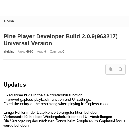
Home
Pine Player Developer Build 2.0.9(963217)
Universal Version
digipine
Views
4930
Votes
0
Comment
0
Updates
Fixed some bugs in the file conversion function.
Improved gapless playback function and UI settings.
Fixed the delay of the next song when playing in Gapless mode.
Einige Fehler in der Dateikonvertierungsfunktion behoben.
Verbesserte lückenlose Wiedergabefunktion und UI-Einstellungen.
Die Verzögerung des nächsten Songs beim Abspielen im Gapless-Modus
wurde behoben.