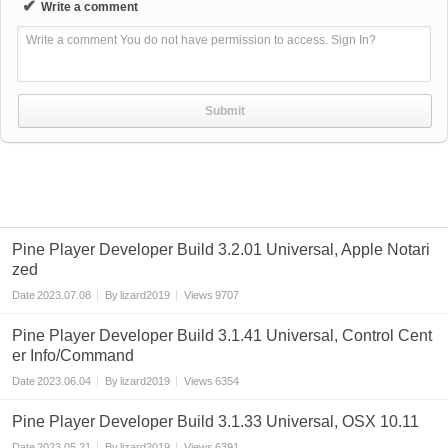
✔
Write a comment
Write a comment You do not have permission to access. Sign In?
Pine Player Developer Build 3.2.01 Universal, Apple Notari
zed
Date
2023.07.08
By
lizard2019
Views
9707
Pine Player Developer Build 3.1.41 Universal, Control Cent
er Info/Command
Date
2023.06.04
By
lizard2019
Views
6354
Pine Player Developer Build 3.1.33 Universal, OSX 10.11
Date
2023.05.21
By
lizard2019
Views
6391