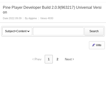
Pine Player Developer Build 2.0.9(963217) Universal Versi
on
Date
2022.09.09
By
digipine
Views
4930
Search
Write
Prev
1
2
Next