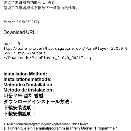
改進了無縫播放功能和 UI 設置。
修復了在無縫模式下播放下一首歌曲的延遲。
Version 2.0.9(963217)
Download URL :
curl -R
ftp://pine:player@ftp.digipine.com/PinePlayer_2.0.9_9
63217.zip --output
~/Downloads/PinePlayer_2.0.9_96217.zip
Installation Method:
Installationsmethode:
Méthode d'installation:
Metodo de instalacion:
다운로드 설치 방법:
ダウンロードインストール方法：
下载安装说明：
下載安裝說明：
1. Run a terminal program in your Applications/Utilities folder.
1. Führen Sie ein Terminalprogramm in Ihrem Ordner "Programme /