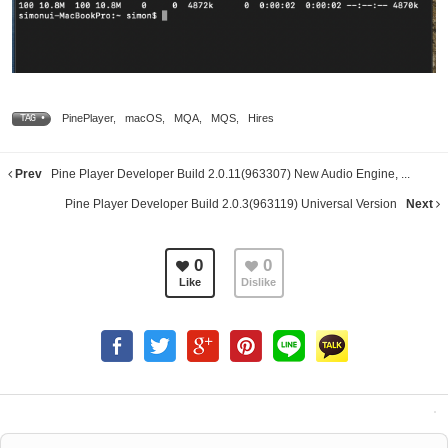
PinePlayer
,
macOS
,
MQA
,
MQS
,
Hires
TAG •
Prev
Pine Player Developer Build 2.0.11(963307) New Audio Engine, ...
Pine Player Developer Build 2.0.3(963119) Universal Version
Next
0
0
Like
Dislike