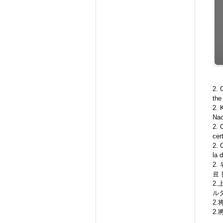
2. 
the
2. 
Nac
2. 
cer
2. 
la 
2.
료 
2
ル
2
2