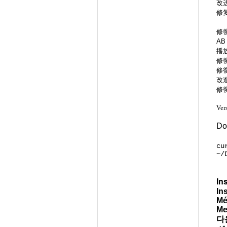
改
修
修
A
播
修
修
改
修
Ver
Do
cu
~/
In
In
Mé
Me
다