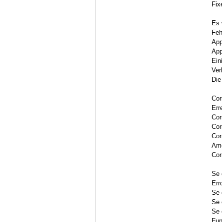
Fix
Es 
Feh
App
App
Ein
Ver
Die
Cor
Err
Cor
Cor
Cor
Amé
Cor
Se 
Err
Se 
Se 
Se 
Fun