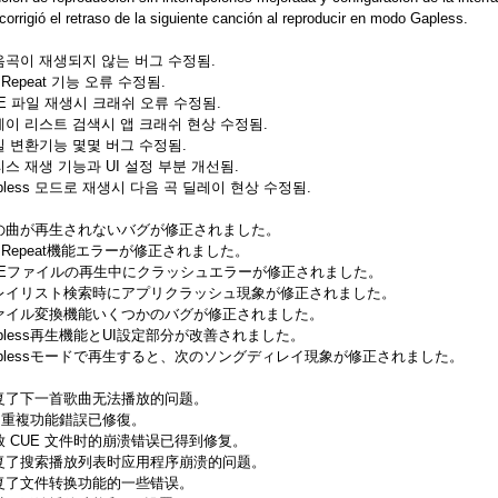
corrigió el retraso de la siguiente canción al reproducir en modo Gapless.
음곡이 재생되지 않는 버그 수정됨.
 Repeat 기능 오류 수정됨.
E 파일 재생시 크래쉬 오류 수정됨.
이 리스트 검색시 앱 크래쉬 현상 수정됨.
 변환기능 몇몇 버그 수정됨.
스 재생 기능과 UI 설정 부분 개선됨.
pless 모드로 재생시 다음 곡 딜레이 현상 수정됨.
の曲が再生されないバグが修正されました。
B Repeat機能エラーが修正されました。
UEファイルの再生中にクラッシュエラーが修正されました。
レイリスト検索時にアプリクラッシュ現象が修正されました。
ァイル変換機能いくつかのバグが修正されました。
apless再生機能とUI設定部分が改善されました。
aplessモードで再生すると、次のソングディレイ現象が修正されました。
复了下一首歌曲无法播放的问题。
B 重複功能錯誤已修復。
放 CUE 文件时的崩溃错误已得到修复。
复了搜索播放列表时应用程序崩溃的问题。
复了文件转换功能的一些错误。