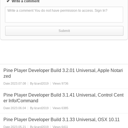
✔
Write a comment
Write a comment You do not have permission to access. Sign In?
Pine Player Developer Build 3.2.01 Universal, Apple Notari
zed
Date
2023.07.08
By
lizard2019
Views
9736
Pine Player Developer Build 3.1.41 Universal, Control Cent
er Info/Command
Date
2023.06.04
By
lizard2019
Views
6385
Pine Player Developer Build 3.1.33 Universal, OSX 10.11
Date
2023.05.21
By
lizard2019
Views
6411