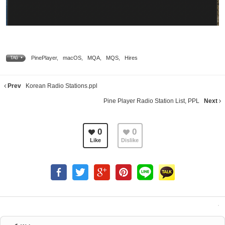
PinePlayer
,
macOS
,
MQA
,
MQS
,
Hires
TAG •
Prev
Korean Radio Stations.ppl
Pine Player Radio Station List, PPL
Next
0
0
Like
Dislike