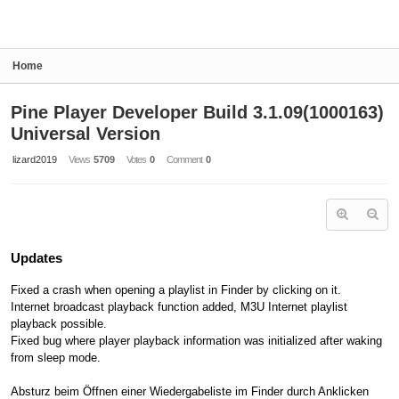
Home
Pine Player Developer Build 3.1.09(1000163)
Universal Version
lizard2019
Views
5709
Votes
0
Comment
0
Updates
Fixed a crash when opening a playlist in Finder by clicking on it.
Internet broadcast playback function added, M3U Internet playlist
playback possible.
Fixed bug where player playback information was initialized after waking
from sleep mode.
Absturz beim Öffnen einer Wiedergabeliste im Finder durch Anklicken