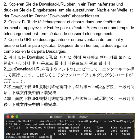
2. Kopieren Sie die Download-URL oben in ein Terminalfenster und
drücken Sie die Eingabetaste, um sie auszuführen. Nach einer Weile ist
der Download im Ordner "Downloads" abgeschlossen.
2. Copiez l'URL de téléchargement ci-dessus dans une fenêtre de
terminal et appuyez sur Entrée pour exécuter. Après un certain temps, le
téléchargement est terminé dans le dossier Téléchargements.
2. Copie la URL de descarga anterior en una ventana de terminal y
presione Entrar para ejecutar. Después de un tiempo, la descarga se
completa en la carpeta Descargas.
2. 위에 있는 Download URL을 터미널 창에 복사하고 엔터 키를 눌러 실
행합니다. 잠시 후 다운로드 폴더에 다운로드가 완료 됩니다.
2.上のDownload URLを端末ウィンドウにコピーして、エンターキーを押
して実行します。しばらくしてダウンロードフォルダにダウンロードが
完了します。
2.将上面的下载URL复制到终端窗口中，然后按Enter以运行它。 一段时间
后，下载文件夹中的下载完成。
2.將上面的下載URL複製到終端窗口中，然後按Enter以運行它。 一段時間
後，下載文件夾中的下載完成。