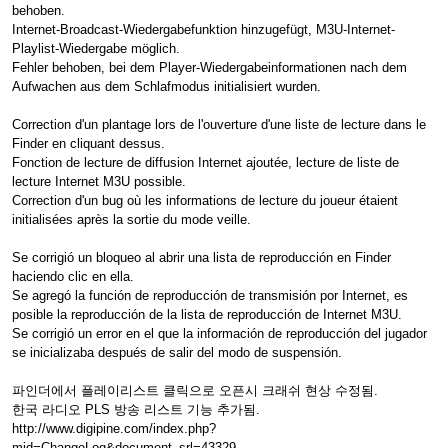
behoben.
Internet-Broadcast-Wiedergabefunktion hinzugefügt, M3U-Internet-
Playlist-Wiedergabe möglich.
Fehler behoben, bei dem Player-Wiedergabeinformationen nach dem
Aufwachen aus dem Schlafmodus initialisiert wurden.
Correction d'un plantage lors de l'ouverture d'une liste de lecture dans le
Finder en cliquant dessus.
Fonction de lecture de diffusion Internet ajoutée, lecture de liste de
lecture Internet M3U possible.
Correction d'un bug où les informations de lecture du joueur étaient
initialisées après la sortie du mode veille.
Se corrigió un bloqueo al abrir una lista de reproducción en Finder
haciendo clic en ella.
Se agregó la función de reproducción de transmisión por Internet, es
posible la reproducción de la lista de reproducción de Internet M3U.
Se corrigió un error en el que la información de reproducción del jugador
se inicializaba después de salir del modo de suspensión.
파인더에서 플레이리스트 클릭으로 오픈시 크래쉬 현상 수정됨.
한국 라디오 PLS 방송 리스트 기능 추가됨.
http://www.digipine.com/index.php?
mid=ChangeLog&document_srl=43329