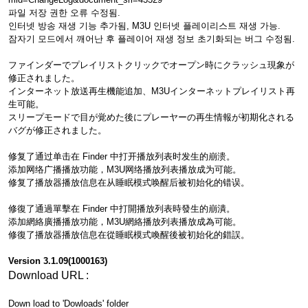
파일 저장 권한 오류 수정됨.
인터넷 방송 재생 기능 추가됨, M3U 인터넷 플레이리스트 재생 가능.
잠자기 모드에서 깨어난 후 플레이어 재생 정보 초기화되는 버그 수정됨.
ファインダーでプレイリストクリックでオープン時にクラッシュ現象が
修正されました。
インターネット放送再生機能追加、M3Uインターネットプレイリスト再
生可能。
スリープモードで目が覚めた後にプレーヤーの再生情報が初期化される
バグが修正されました。
修复了通过单击在 Finder 中打开播放列表时发生的崩溃。
添加网络广播播放功能，M3U网络播放列表播放成为可能。
修复了播放器播放信息在从睡眠模式唤醒后被初始化的错误。
修復了通過單擊在 Finder 中打開播放列表時發生的崩潰。
添加網絡廣播播放功能，M3U網絡播放列表播放成為可能。
修復了播放器播放信息在從睡眠模式喚醒後被初始化的錯誤。
Version 3.1.09(1000163)
Download URL :
Down load to 'Dowloads' folder