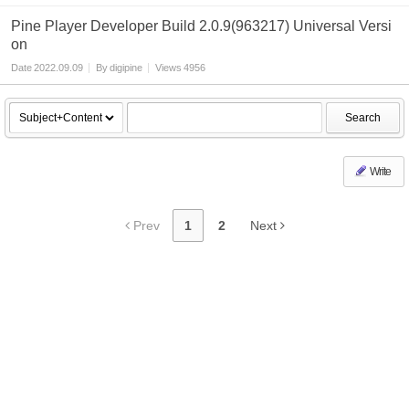
Pine Player Developer Build 2.0.9(963217) Universal Versi
on
Date
2022.09.09
By
digipine
Views
4956
Search
Write
Prev
1
2
Next