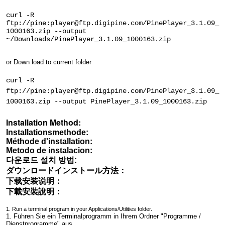
curl -R
ftp://pine:player@ftp.digipine.com/PinePlayer_3.1.09_
1000163.zip --output
~/Downloads/PinePlayer_3.1.09_1000163.zip
or Down load to current folder
curl -R
ftp://pine:player@ftp.digipine.com/
PinePlayer_3.1.09_
1000163.zip --output PinePlayer_3.1.09_1000163.zip
Installation Method:
Installationsmethode:
Méthode d'installation:
Metodo de instalacion:
다운로드 설치 방법:
ダウンロードインストール方法：
下载安装说明：
下載安裝說明：
1. Run a terminal program in your Applications/Utilities folder.
1. Führen Sie ein Terminalprogramm in Ihrem Ordner "Programme /
Dienstprogramme" aus.