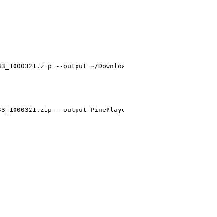
33_1000321.zip --output PinePlayer_3.1.33_1000321.zip