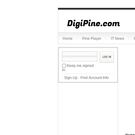
Sketchbook5, 스케치북5
Home
Pine Player
IT News
Sketchbook5, 스케치북5
Keep me signed
in.
Sign Up
Find Account Info
Home