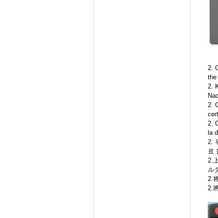
2. 
the
2. 
Nac
2. 
cer
2. 
la 
2.
료 
2
ル
2
2