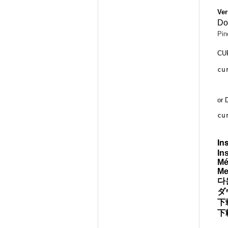
Ver
Do
Pin
CUR
or 
cu
In
In
Mé
Me
다
ダ
下
下