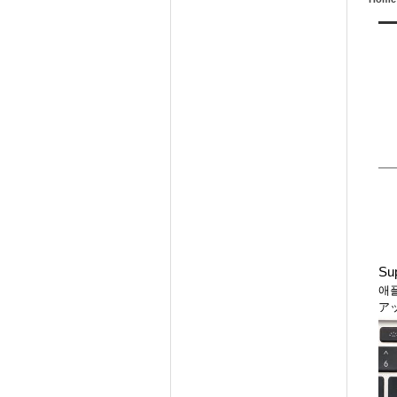
Sup
애
ア