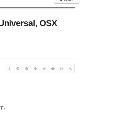
✔
Viewer
 Universal, OSX
?
ます。