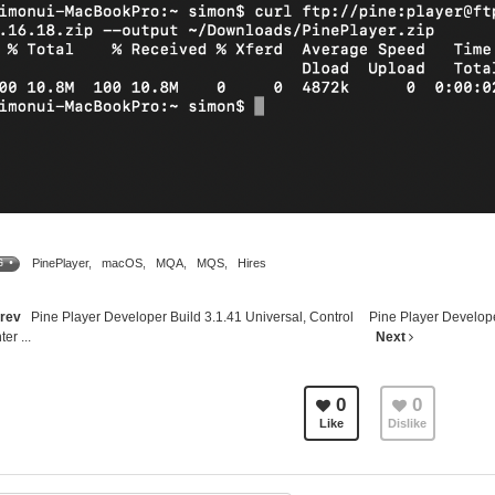
PinePlayer
,
macOS
,
MQA
,
MQS
,
Hires
G •
rev
Pine Player Developer Build 3.1.41 Universal, Control
Pine Player Develope
er ...
Next
0
0
Like
Dislike