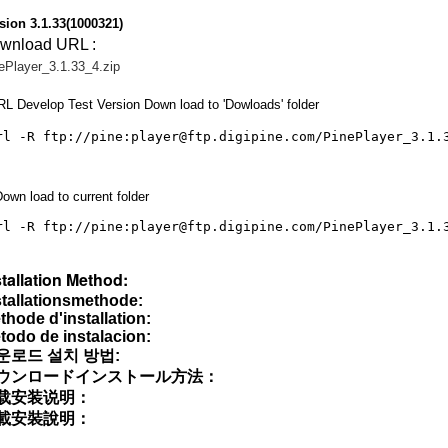
sion 3.1.33(1000321)
wnload URL :
ePlayer_3.1.33_4.zip
L Develop Test Version Down load to 'Dowloads' folder
Down load to current folder
rl -R ftp://pine:player@ftp.digipine.com/PinePlayer_3.1.
stallation Method:
stallationsmethode:
thode d'installation:
todo de instalacion:
운로드 설치 방법:
ウンロードインストール方法：
载安装说明：
載安裝說明：