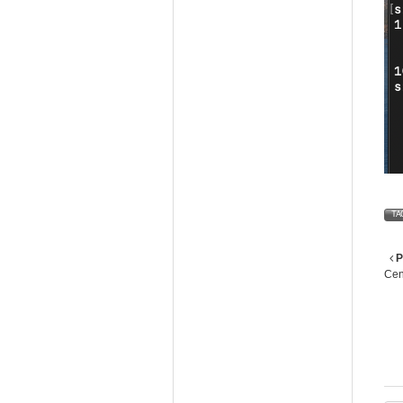
TA
P
Cent