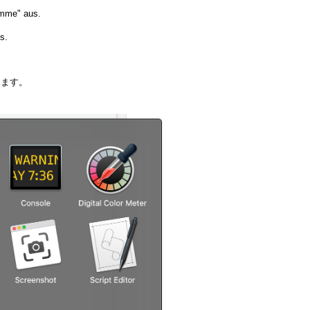
amme" aus.
s.
します。