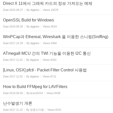
Direct X 11에서 그래픽 카드의 정보 가져오는 예제
Date
2024.08.27
By
digipine
Views
10078
OpenSSL Build for Windows
Date
2024.08.30
By
digipine
Views
9534
WinPCap과 Ethereal, Wireshark 을 이용한 스니핑(Sniffing)
Date
2017.10.29
By
digipine
Views
9366
ATmega8 MCU 간의 TWI 기능을 이용한 I2C 통신
Date
2017.11.02
By
digipine
Views
9282
[Linux, OSX] pfctl - Packet FIlter Control 사용법
Date
2017.11.02
By
digipine
Views
8711
How to Build FFMpeg for LAVFilters
Date
2019.06.05
By
lizard2019
Views
8438
난수발생기 개론
Date
2017.11.22
By
엉뚱도마뱀
Views
8331