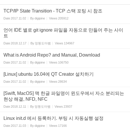
TCP/IP State Transition - TCP 스택 포팅 시 참조
Date
2017.11.02
By
digipine
Views
205912
언어 IDE 별로 git ignore 파일을 자동으로 만들어 주는 사이
트
Date
2018.12.17
By
엉뚱도마뱀
Views
134967
What is Android Repo? and Manual, Download
Date
2017.11.02
By
digipine
Views
106750
[Linux] ubuntu 16.04에 QT Creator 설치하기
Date
2017.11.02
By
digipine
Views
28634
[Swift, MacOS] 맥 한글 파일명이 윈도우에서 자소 분리되는
현상 해결, NFD, NFC
Date
2018.12.11
By
엉뚱도마뱀
Views
23937
Linux init.d 에서 등록하기. 부팅 시 자동실행 설정
Date
2017.11.03
By
digipine
Views
17166