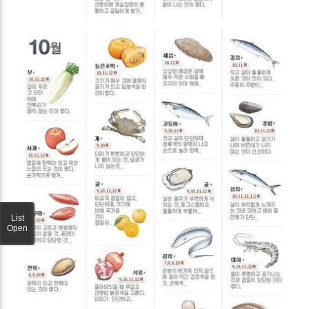
List
Open