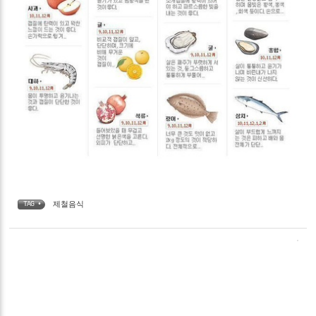
제철음식
TAG •