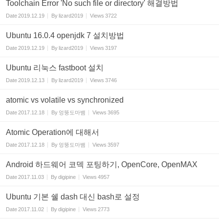
Toolchain Error 'No such file or directory' 해결방법
Date
2019.12.19
By
lizard2019
Views
3722
Ubuntu 16.0.4 openjdk 7 설치방법
Date
2019.12.19
By
lizard2019
Views
3197
Ubuntu 리눅스 fastboot 설치
Date
2019.12.13
By
lizard2019
Views
3746
atomic vs volatile vs synchronized
Date
2017.12.18
By
엉뚱도마뱀
Views
3695
Atomic Operation에 대해서
Date
2017.12.18
By
엉뚱도마뱀
Views
3597
Android 하드웨어 코덱 포팅하기, OpenCore, OpenMAX
Date
2017.11.03
By
digipine
Views
4957
Ubuntu 기본 쉘 dash 대신 bash로 설정
Date
2017.11.02
By
digipine
Views
2773