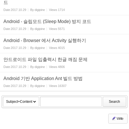
드
Date
2017.10.29
By
digipine
Views
1714
Android - 슬립모드 (Sleep Mode) 방지 코드
Date
2017.10.29
By
digipine
Views
5571
Android - Browser 에서 Activity 실행하기
Date
2017.10.29
By
digipine
Views
4015
안드로이드 파일 입출력시 한글 깨짐 문제
Date
2017.10.29
By
digipine
Views
4806
Android 기반 Application Ant 빌드 방법
Date
2017.10.29
By
digipine
Views
16307
Search
Write