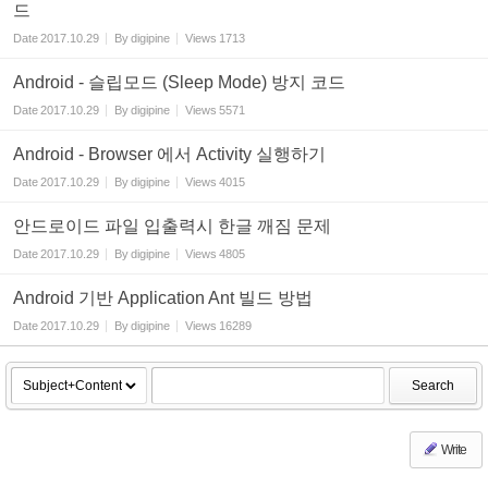
드
Date
2017.10.29
By
digipine
Views
1713
Android - 슬립모드 (Sleep Mode) 방지 코드
Date
2017.10.29
By
digipine
Views
5571
Android - Browser 에서 Activity 실행하기
Date
2017.10.29
By
digipine
Views
4015
안드로이드 파일 입출력시 한글 깨짐 문제
Date
2017.10.29
By
digipine
Views
4805
Android 기반 Application Ant 빌드 방법
Date
2017.10.29
By
digipine
Views
16289
Search
Write