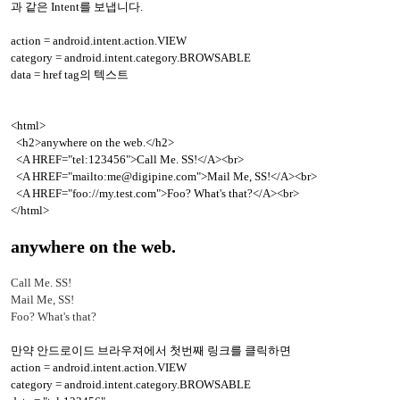
과 같은 Intent를 보냅니다.
action = android.intent.action.VIEW
category = android.intent.category.BROWSABLE
data = href tag의 텍스트
<html>
<h2>anywhere on the web.</h2>
<A HREF="tel:123456">Call Me. SS!</A><br>
<A HREF="mailto:me@digipine.com">Mail Me, SS!</A><br>
<A HREF="foo://my.test.com">Foo? What's that?</A><br>
</html>
anywhere on the web.
Call Me. SS!
Mail Me, SS!
Foo? What's that?
만약 안드로이드 브라우져에서 첫번째 링크를 클릭하면
action = android.intent.action.VIEW
category = android.intent.category.BROWSABLE