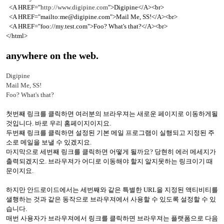
<A HREF="
http://www.digipine.com
">Digipine</A><br>
<A HREF="mailto:me@digipine.com">Mail Me, SS!</A><br>
<A HREF="foo://my.test.com">Foo? What's that?</A><br>
</html>
anywhere on the web.
Digipine
Mail Me, SS!
Foo? What's that?
첫번째 링크를 클릭하면 여러분의 브라우져는 새로운 페이지로 이동하게될
것입니다. 바로 우리 홈페이지이지요.
두번째 링크를 클릭하면 설정된 기본 메일 프로그램이 실행되고 지정된 주
소로 메일을 보낼 수 있겠지요.
마지막으로 세번째 링크를 클릭하면 어떻게 될까요? 당현히 에러 메세지가
출력되겠지오. 브라우져가 어디로 이동해야 할지 알지못하는 링크이기 때
문이지요.
하지만 안드로이드에서는 세번째와 같은 특별한 URL을 지정된 액티비티를
샐행하는 것과 같은 동작으로 브라우져에서 사용할 수 있도록 설정할 수 있
습니다.
매번 사용자가 브라우져에서 링크를 클릭하면 브라우져는 플랫폼으로 다음