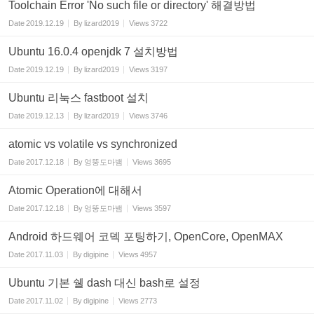
Toolchain Error 'No such file or directory' 해결방법
Date
2019.12.19
By
lizard2019
Views
3722
Ubuntu 16.0.4 openjdk 7 설치방법
Date
2019.12.19
By
lizard2019
Views
3197
Ubuntu 리눅스 fastboot 설치
Date
2019.12.13
By
lizard2019
Views
3746
atomic vs volatile vs synchronized
Date
2017.12.18
By
엉뚱도마뱀
Views
3695
Atomic Operation에 대해서
Date
2017.12.18
By
엉뚱도마뱀
Views
3597
Android 하드웨어 코덱 포팅하기, OpenCore, OpenMAX
Date
2017.11.03
By
digipine
Views
4957
Ubuntu 기본 쉘 dash 대신 bash로 설정
Date
2017.11.02
By
digipine
Views
2773