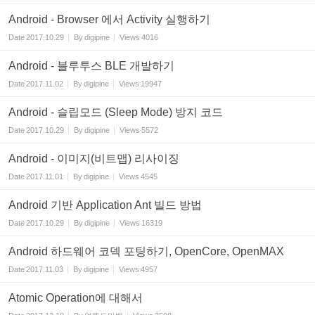
Android - Browser 에서 Activity 실행하기
Date
2017.10.29
By
digipine
Views
4016
Android - 블루투스 BLE 개발하기
Date
2017.11.02
By
digipine
Views
19947
Android - 슬립모드 (Sleep Mode) 방지 코드
Date
2017.10.29
By
digipine
Views
5572
Android - 이미지(비트맵) 리사이징
Date
2017.11.01
By
digipine
Views
4545
Android 기반 Application Ant 빌드 방법
Date
2017.10.29
By
digipine
Views
16319
Android 하드웨어 코덱 포팅하기, OpenCore, OpenMAX
Date
2017.11.03
By
digipine
Views
4957
Atomic Operation에 대해서