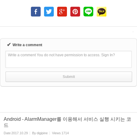
✔
Write a comment
Write a comment You do not have permission to access. Sign In?
Android - AlarmManager를 이용해서 서비스 실행 시키는 코
드
Date
2017.10.29
By
digipine
Views
1714