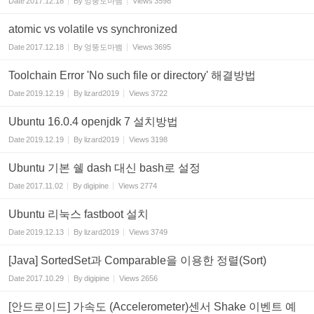
Date
2017.12.18
By
엉뚱도마뱀
Views
3598
atomic vs volatile vs synchronized
Date
2017.12.18
By
엉뚱도마뱀
Views
3695
Toolchain Error 'No such file or directory' 해결방법
Date
2019.12.19
By
lizard2019
Views
3722
Ubuntu 16.0.4 openjdk 7 설치방법
Date
2019.12.19
By
lizard2019
Views
3198
Ubuntu 기본 쉘 dash 대신 bash로 설정
Date
2017.11.02
By
digipine
Views
2774
Ubuntu 리눅스 fastboot 설치
Date
2019.12.13
By
lizard2019
Views
3749
[Java] SortedSet과 Comparable을 이용한 정렬(Sort)
Date
2017.10.29
By
digipine
Views
2656
[안드로이드] 가속도 (Accelerometer)센서 Shake 이벤트 예