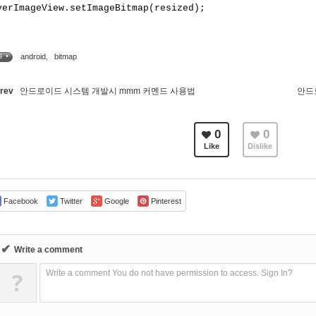
verImageView.setImageBitmap(resized);
android
,
bitmap
G •
rev
안드로이드 시스템 개발시 mmm 커멘드 사용법
안드
0
0
Like
Dislike
Facebook
Twitter
Google
Pinterest
✔
Write a comment
?
Write a comment You do not have permission to access. Sign In?