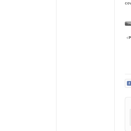
co
TA
P