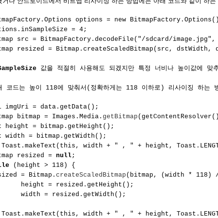
쨌거나 안드로이드에서 비트맵 리사이징 하는 방법에는 아래 코드와 같이 하는 
tmapFactory.Options options = new BitmapFactory.Options(
tions.inSampleSize = 4;
tmap src = BitmapFactory.decodeFile("/sdcard/image.jpg",
tmap resized = Bitmap.createScaledBitmap(src, dstWidth, 
SampleSize
값을 적절히 사용해도 되겠지만 특정 너비나 높이값에 맞추
래 코드는 높이 118에 맞춰서(정확하게는 118 이하로) 리사이징 하는 
i imgUri = data.getData();
tmap bitmap = Images.Media.
getBitmap
(getContentResolver(
t
height = bitmap.getHeight();
t
width = bitmap.getWidth();
 Toast.makeText(this, width + " , " + height, Toast.LENG
tmap resized =
null
;
ile
(height > 118) {
sized = Bitmap.
createScaledBitmap
(bitmap, (width * 118) 
ight = resized.getHeight();
dth = resized.getWidth();
 Toast.makeText(this, width + " , " + height, Toast.LENG