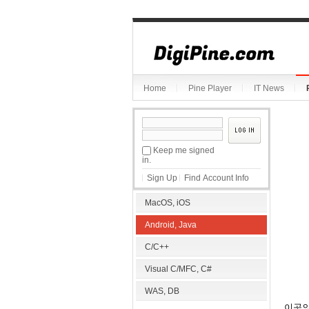
Sketchbook5, 스케치북5
Home
Pine Player
IT News
Sketchbook5, 스케치북5
Keep me signed
in.
Sign Up
Find Account Info
MacOS, iOS
Android, Java
C/C++
Visual C/MFC, C#
WAS, DB
이곳의