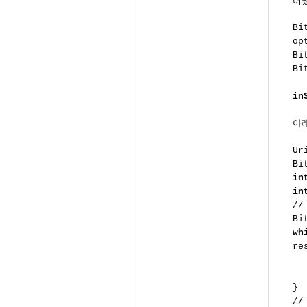
어
Bi
op
Bi
Bi
in
아
Ur
Bi
in
in
//
Bi
wh
re
he
wi
}
//