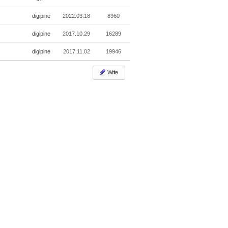
digipine
2022.03.18
8960
digipine
2017.10.29
16289
digipine
2017.11.02
19946
Write