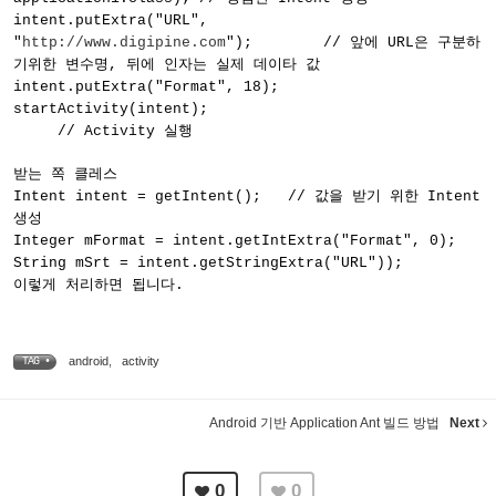
intent.putExtra("URL",
"
http://www.digipine.com
"); // 앞에 URL은 구분하
기위한 변수명, 뒤에 인자는 실제 데이타 값
intent.putExtra("Format", 18);
startActivity(intent);
// Activity 실행
받는 쪽 클레스
Intent intent = getIntent(); // 값을 받기 위한 Intent
생성
Integer mFormat = intent.getIntExtra("Format", 0);
String mSrt = intent.getStringExtra("URL"));
이렇게 처리하면 됩니다.
android
,
activity
TAG •
Android 기반 Application Ant 빌드 방법
Next
0
0