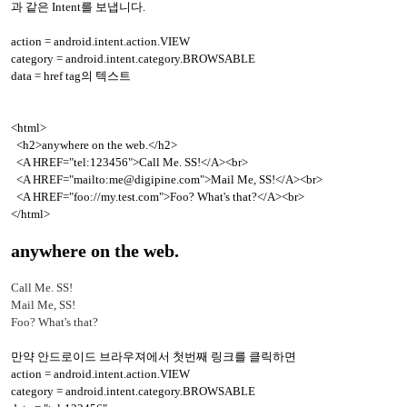
과 같은 Intent를 보냅니다.
action = android.intent.action.VIEW
category = android.intent.category.BROWSABLE
data = href tag의 텍스트
<html>
<h2>anywhere on the web.</h2>
<A HREF="tel:123456">Call Me. SS!</A><br>
<A HREF="mailto:me@digipine.com">Mail Me, SS!</A><br>
<A HREF="foo://my.test.com">Foo? What's that?</A><br>
</html>
anywhere on the web.
Call Me. SS!
Mail Me, SS!
Foo? What's that?
만약 안드로이드 브라우져에서 첫번째 링크를 클릭하면
action = android.intent.action.VIEW
category = android.intent.category.BROWSABLE