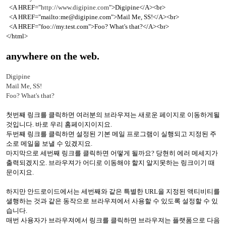
<A HREF="
http://www.digipine.com
">Digipine</A><br>
<A HREF="mailto:me@digipine.com">Mail Me, SS!</A><br>
<A HREF="foo://my.test.com">Foo? What's that?</A><br>
</html>
anywhere on the web.
Digipine
Mail Me, SS!
Foo? What's that?
첫번째 링크를 클릭하면 여러분의 브라우져는 새로운 페이지로 이동하게될
것입니다. 바로 우리 홈페이지이지요.
두번째 링크를 클릭하면 설정된 기본 메일 프로그램이 실행되고 지정된 주
소로 메일을 보낼 수 있겠지요.
마지막으로 세번째 링크를 클릭하면 어떻게 될까요? 당현히 에러 메세지가
출력되겠지오. 브라우져가 어디로 이동해야 할지 알지못하는 링크이기 때
문이지요.
하지만 안드로이드에서는 세번째와 같은 특별한 URL을 지정된 액티비티를
샐행하는 것과 같은 동작으로 브라우져에서 사용할 수 있도록 설정할 수 있
습니다.
매번 사용자가 브라우져에서 링크를 클릭하면 브라우져는 플랫폼으로 다음