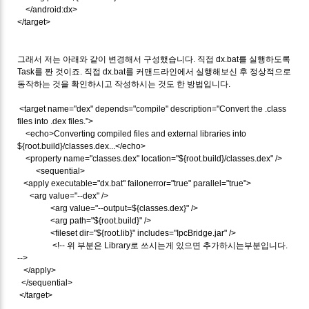
</android:dx>
</target>
그래서 저는 아래와 같이 변경해서 구성했습니다. 직접 dx.bat를 실행하도록
Task를 짠 것이죠. 직접 dx.bat를 커맨드라인에서 실행해보신 후 정상적으로
동작하는 것을 확인하시고 작성하시는 것도 한 방법입니다.
<target name="dex" depends="compile" description="Convert the .class
files into .dex files.">
<echo>Converting compiled files and external libraries into
${root.build}/classes.dex...</echo>
<property name="classes.dex" location="${root.build}/classes.dex" />
<sequential>
<apply executable="dx.bat" failonerror="true" parallel="true">
<arg value="--dex" />
<arg value="--output=${classes.dex}" />
<arg path="${root.build}" />
<fileset dir="${root.lib}" includes="IpcBridge.jar" />
<!-- 위 부분은 Library로 쓰시는게 있으면 추가하시는부분입니다.
-->
</apply>
</sequential>
</target>