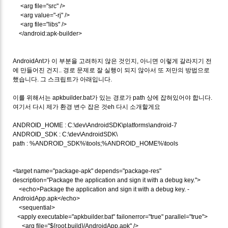
<arg file="src" />
<arg value="-rj" />
<arg file="libs" />
</android:apk-builder>
AndroidAnt가 이 부분을 고려하지 않은 것인지, 아니면 이렇게 갈라지기 전
에 만들어진 건지.. 경로 문제로 잘 실행이 되지 않아서 또 저만의 방법으로
했습니다. 그 스크립트가 아래입니다.
이를 위해서는 apkbuilder.bat가 있는 경로가 path 상에 잡혀있어야 합니다.
여기서 다시 제가 환경 변수 잡은 것eh 다시 소개할게요
ANDROID_HOME : C:\dev\AndroidSDK\platforms\android-7
ANDROID_SDK : C:\dev\AndroidSDK\
path : %ANDROID_SDK%\tools;%ANDROID_HOME%\tools
<target name="package-apk" depends="package-res"
description="Package the application and sign it with a debug key.">
<echo>Package the application and sign it with a debug key. -
AndroidApp.apk</echo>
<sequential>
<apply executable="apkbuilder.bat" failonerror="true" parallel="true">
<arg file="${root.build}/AndroidApp.apk" />