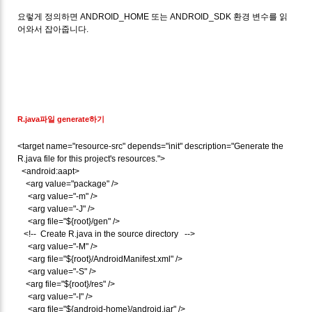
요렇게 정의하면 ANDROID_HOME 또는 ANDROID_SDK 환경 변수를 읽
어와서 잡아줍니다.
R.java파일 generate하기
<target name="resource-src" depends="init" description="Generate the
R.java file for this project's resources.">
<android:aapt>
<arg value="package" />
<arg value="-m" />
<arg value="-J" />
<arg file="${root}/gen" />
<!-- Create R.java in the source directory -->
<arg value="-M" />
<arg file="${root}/AndroidManifest.xml" />
<arg value="-S" />
<arg file="${root}/res" />
<arg value="-I" />
<arg file="${android-home}/android.jar" />