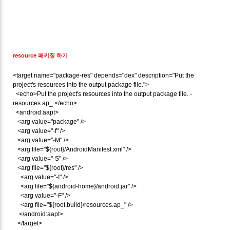
resource 패키징 하기
<target name="package-res" depends="dex" description="Put the
project's resources into the output package file.">
<echo>Put the project's resources into the output package file. -
resources.ap_ </echo>
<android:aapt>
<arg value="package" />
<arg value="-f" />
<arg value="-M" />
<arg file="${root}/AndroidManifest.xml" />
<arg value="-S" />
<arg file="${root}/res" />
<arg value="-I" />
<arg file="${android-home}/android.jar" />
<arg value="-F" />
<arg file="${root.build}/resources.ap_" />
</android:aapt>
</target>