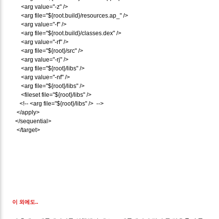
<arg value="-z" />
<arg file="${root.build}/resources.ap_" />
<arg value="-f" />
<arg file="${root.build}/classes.dex" />
<arg value="-rf" />
<arg file="${root}/src" />
<arg value="-rj" />
<arg file="${root}/libs" />
<arg value="-nf" />
<arg file="${root}/libs" />
<fileset file="${root}/libs" />
<!-- <arg file="${root}/libs" /> -->
</apply>
</sequential>
</target>
이 외에도..