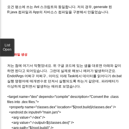
요건 평소에 쓰는 Ant 스크립트와 동일합니다. 저의 경우, generate 된
R.java 컴파일과 App의 자바소스 컴파일을 구분해서 만들었습니다.
List
Open
Dex 파일 생성
저는 첨에 여기서 막혔었네요. 위 구글 코드에 있는 샘플 대로면 아래와 같이
하면 된다고 되어있습니다. 그런데 실제로 해보니 에러가 발생하더군요.
EndofArgs 어쩌구 저쩌구.. 아마도 아래 Task에서 데이터를 읽어다가 dx.bat
실행 명령어에 매개변수로 던져서 실행되도록 하는거 같은데.. 파라메터가
이상하게 잡히면서 발생하는 에러로 보였습니다.
<target name="dex" depends="compile" description="Convert the .class
files into .dex files.">
<property name="classes.dex" location="${root.build}/classes.dex" />
<android:dx inputref="main.jars">
<arg value="-/-dex" />
<arg value="-/-output=${classes.dex}" />
<arg path="${root.build}" />