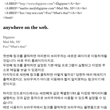
<A HREF="
http://www.digipine.com
">Digipine</A><br>
<A HREF="mailto:me@digipine.com">Mail Me, SS!</A><br>
<A HREF="foo://my.test.com">Foo? What's that?</A><br>
</html>
anywhere on the web.
Digipine
Mail Me, SS!
Foo? What's that?
첫번째 링크를 클릭하면 여러분의 브라우져는 새로운 페이지로 이동하게될
것입니다. 바로 우리 홈페이지이지요.
두번째 링크를 클릭하면 설정된 기본 메일 프로그램이 실행되고 지정된 주
소로 메일을 보낼 수 있겠지요.
마지막으로 세번째 링크를 클릭하면 어떻게 될까요? 당현히 에러 메세지가
출력되겠지오. 브라우져가 어디로 이동해야 할지 알지못하는 링크이기 때
문이지요.
하지만 안드로이드에서는 세번째와 같은 특별한 URL을 지정된 액티비티를
샐행하는 것과 같은 동작으로 브라우져에서 사용할 수 있도록 설정할 수 있
습니다.
매번 사용자가 브라우져에서 링크를 클릭하면 브라우져는 플랫폼으로 다음