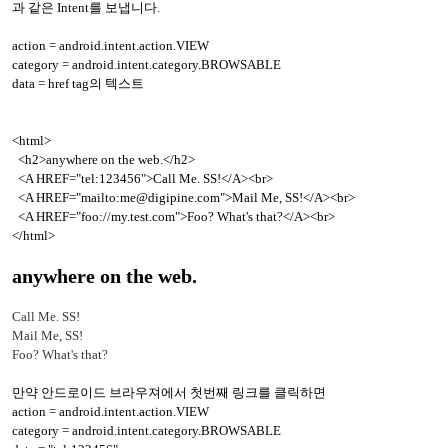
과 같은 Intent를 보냅니다.
action = android.intent.action.VIEW
category = android.intent.category.BROWSABLE
data = href tag의 텍스트
<html>
<h2>anywhere on the web.</h2>
<A HREF="tel:123456">Call Me. SS!</A><br>
<A HREF="mailto:me@digipine.com">Mail Me, SS!</A><br>
<A HREF="foo://my.test.com">Foo? What's that?</A><br>
</html>
anywhere on the web.
Call Me. SS!
Mail Me, SS!
Foo? What's that?
만약 안드로이드 브라우져에서 첫번째 링크를 클릭하면
action = android.intent.action.VIEW
category = android.intent.category.BROWSABLE