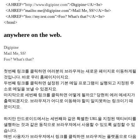
<A HREF="
http://www.digipine.com
">Digipine</A><br>
<A HREF="mailto:me@digipine.com">Mail Me, SS!</A><br>
<A HREF="foo://my.test.com">Foo? What's that?</A><br>
</html>
anywhere on the web.
Digipine
Mail Me, SS!
Foo? What's that?
첫번째 링크를 클릭하면 여러분의 브라우져는 새로운 페이지로 이동하게될
것입니다. 바로 우리 홈페이지이지요.
두번째 링크를 클릭하면 설정된 기본 메일 프로그램이 실행되고 지정된 주
소로 메일을 보낼 수 있겠지요.
마지막으로 세번째 링크를 클릭하면 어떻게 될까요? 당현히 에러 메세지가
출력되겠지오. 브라우져가 어디로 이동해야 할지 알지못하는 링크이기 때
문이지요.
하지만 안드로이드에서는 세번째와 같은 특별한 URL을 지정된 액티비티를
샐행하는 것과 같은 동작으로 브라우져에서 사용할 수 있도록 설정할 수 있
습니다.
매번 사용자가 브라우져에서 링크를 클릭하면 브라우져는 플랫폼으로 다음