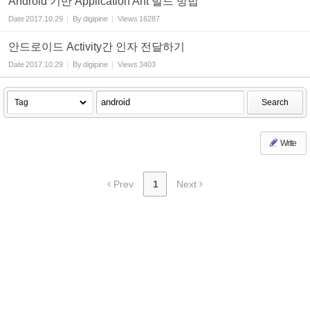
Android 기반 Application Ant 빌드 방법
Date
2017.10.29
By
digipine
Views
16287
안드로이드 Activity간 인자 전달하기
Date
2017.10.29
By
digipine
Views
3403
Search
Write
Prev
1
Next