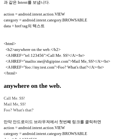
과 같은 Intent를 보냅니다.
action = android.intent.action.VIEW
category = android.intent.category.BROWSABLE
data = href tag의 텍스트
<html>
<h2>anywhere on the web.</h2>
<A HREF="tel:123456">Call Me. SS!</A><br>
<A HREF="mailto:me@digipine.com">Mail Me, SS!</A><br>
<A HREF="foo://my.test.com">Foo? What's that?</A><br>
</html>
anywhere on the web.
Call Me. SS!
Mail Me, SS!
Foo? What's that?
만약 안드로이드 브라우져에서 첫번째 링크를 클릭하면
action = android.intent.action.VIEW
category = android.intent.category.BROWSABLE