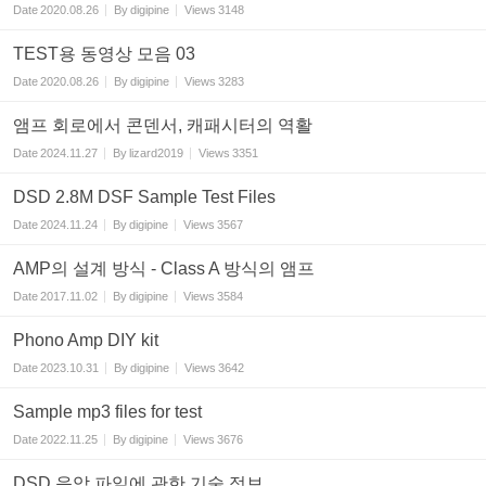
Date
2020.08.26
By
digipine
Views
3148
TEST용 동영상 모음 03
Date
2020.08.26
By
digipine
Views
3283
앰프 회로에서 콘덴서, 캐패시터의 역활
Date
2024.11.27
By
lizard2019
Views
3351
DSD 2.8M DSF Sample Test Files
Date
2024.11.24
By
digipine
Views
3567
AMP의 설계 방식 - Class A 방식의 앰프
Date
2017.11.02
By
digipine
Views
3584
Phono Amp DIY kit
Date
2023.10.31
By
digipine
Views
3642
Sample mp3 files for test
Date
2022.11.25
By
digipine
Views
3676
DSD 음악 파일에 관한 기술 정보