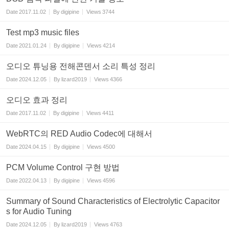
Date
2017.11.02
By
digipine
Views
3744
Test mp3 music files
Date
2021.01.24
By
digipine
Views
4214
오디오 튜닝용 전해콘덴서 소리 특성 정리
Date
2024.12.05
By
lizard2019
Views
4366
오디오 효과 정리
Date
2017.11.02
By
digipine
Views
4411
WebRTC의 RED Audio Codec에 대해서
Date
2024.04.15
By
digipine
Views
4500
PCM Volume Control 구현 방법
Date
2022.04.13
By
digipine
Views
4596
Summary of Sound Characteristics of Electrolytic Capacitor
s for Audio Tuning
Date
2024.12.05
By
lizard2019
Views
4763