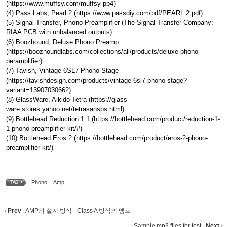
(https://www.muffsy.com/muffsy-pp4)
(4) Pass Labs, Pearl 2 (https://www.passdiy.com/pdf/PEARL 2.pdf)
(5) Signal Transfer, Phono Preamplifier (The Signal Transfer Company:
RIAA PCB with unbalanced outputs)
(6) Boozhound, Deluxe Phono Preamp
(https://boozhoundlabs.com/collections/all/products/deluxe-phono-
peramplifier)
(7) Tavish, Vintage 6SL7 Phono Stage
(https://tavishdesign.com/products/vintage-6sl7-phono-stage?
variant=13907030662)
(8) GlassWare, Aikido Tetra (https://glass-
ware.stores.yahoo.net/tetrasansps.html)
(9) Bottlehead Reduction 1.1 (https://bottlehead.com/product/reduction-1-
1-phono-preamplifier-kit/#)
(10) Bottlehead Eros 2 (https://bottlehead.com/product/eros-2-phono-
preamplifier-kit/)
Phono
,
Amp
TAG •
Prev
AMP의 설계 방식 - Class A 방식의 앰프
Sample mp3 files for test
Next