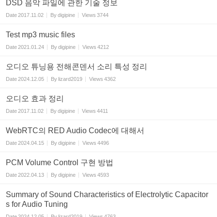
DSD 음악 파일에 관한 기술 정보
Date
2017.11.02
By
digipine
Views
3744
Test mp3 music files
Date
2021.01.24
By
digipine
Views
4212
오디오 튜닝용 전해콘덴서 소리 특성 정리
Date
2024.12.05
By
lizard2019
Views
4362
오디오 효과 정리
Date
2017.11.02
By
digipine
Views
4411
WebRTC의 RED Audio Codec에 대해서
Date
2024.04.15
By
digipine
Views
4496
PCM Volume Control 구현 방법
Date
2022.04.13
By
digipine
Views
4593
Summary of Sound Characteristics of Electrolytic Capacitor
s for Audio Tuning
Date
2024.12.05
By
lizard2019
Views
4763