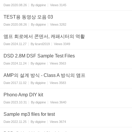
Date
2020.08.26
By
digipine
Views
3145
TEST용 동영상 모음 03
Date
2020.08.26
By
digipine
Views
3282
앰프 회로에서 콘덴서, 캐패시터의 역활
Date
2024.11.27
By
lizard2019
Views
3349
DSD 2.8M DSF Sample Test Files
Date
2024.11.24
By
digipine
Views
3563
AMP의 설계 방식 - Class A 방식의 앰프
Date
2017.11.02
By
digipine
Views
3583
Phono Amp DIY kit
Date
2023.10.31
By
digipine
Views
3640
Sample mp3 files for test
Date
2022.11.25
By
digipine
Views
3674