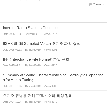
Comment
Internet Radio Stations Collection
Date
2025.11.06
By
lizard2019
Views
1257
8SVX (8-Bit Sampled Voice) 오디오 파일 형식
Date
2025.02.12
By
lizard2019
Views
8901
IFF (Interchange File Format) 파일 구조
Date
2025.02.12
By
lizard2019
Views
8920
Summary of Sound Characteristics of Electrolytic Capacitor
s for Audio Tuning
Date
2024.12.05
By
lizard2019
Views
4788
오디오 튜닝용 전해콘덴서 소리 특성 정리
Date
2024.12.05
By
lizard2019
Views
4376