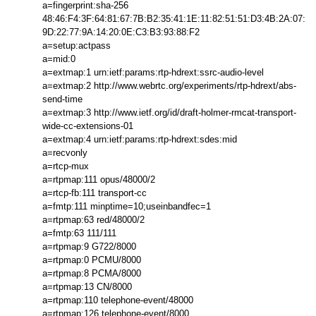
a=fingerprint:sha-256
48:46:F4:3F:64:81:67:7B:B2:35:41:1E:11:82:51:51:D3:4B:2A:07:
9D:22:77:9A:14:20:0E:C3:B3:93:88:F2
a=setup:actpass
a=mid:0
a=extmap:1 urn:ietf:params:rtp-hdrext:ssrc-audio-level
a=extmap:2 http://www.webrtc.org/experiments/rtp-hdrext/abs-
send-time
a=extmap:3 http://www.ietf.org/id/draft-holmer-rmcat-transport-
wide-cc-extensions-01
a=extmap:4 urn:ietf:params:rtp-hdrext:sdes:mid
a=recvonly
a=rtcp-mux
a=rtpmap:111 opus/48000/2
a=rtcp-fb:111 transport-cc
a=fmtp:111 minptime=10;useinbandfec=1
a=rtpmap:63 red/48000/2
a=fmtp:63 111/111
a=rtpmap:9 G722/8000
a=rtpmap:0 PCMU/8000
a=rtpmap:8 PCMA/8000
a=rtpmap:13 CN/8000
a=rtpmap:110 telephone-event/48000
a=rtpmap:126 telephone-event/8000