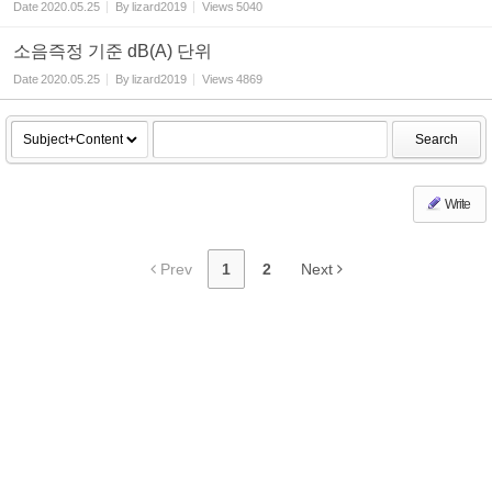
Date
2020.05.25
By
lizard2019
Views
5040
소음즉정 기준 dB(A) 단위
Date
2020.05.25
By
lizard2019
Views
4869
Search
Write
Prev
1
2
Next