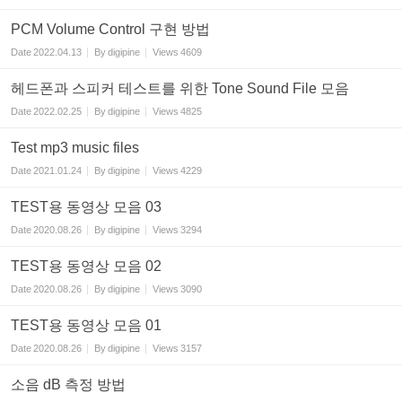
PCM Volume Control 구현 방법
Date
2022.04.13
By
digipine
Views
4609
헤드폰과 스피커 테스트를 위한 Tone Sound File 모음
Date
2022.02.25
By
digipine
Views
4825
Test mp3 music files
Date
2021.01.24
By
digipine
Views
4229
TEST용 동영상 모음 03
Date
2020.08.26
By
digipine
Views
3294
TEST용 동영상 모음 02
Date
2020.08.26
By
digipine
Views
3090
TEST용 동영상 모음 01
Date
2020.08.26
By
digipine
Views
3157
소음 dB 측정 방법