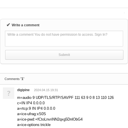
✔
Write a comment
Write a comment You do not have permission to access. Sign In?
'1'
Comments
digipine
?
2024.04.15 19:31
m=audio 9 UDP/TLS/RTP/SAVPF 111 63 9 0 8 13 110 126
c=IN IP4 0.0.0.0
a=rtcp:9 IN IP4 0.0.0.0
a=ice-ufrag:xS0S
a=ice-pwd:+fCtoLnvriNN2qxg5DnlObG4
a=ice-options:trickle