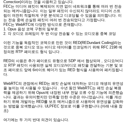
Correction)이라는 것을 사용하고 있습니다.
FEC는 미디어 패킷이 복제되어 지연 없이 네트워크를 통해 여러 번 전송
되는 메커니즘입니다. 이는 일부 패킷이 수신되지 않더라도 미디어 스트
림이 여전히 적절하게 구문 분석되고 디코딩될 수 있음을 의미합니다. 이
는 전송 중에 손실된 패킷이 여러 번 전송되었다고 가정합니다.
FEC는 WebRTC에 다양한 방식으로 존재합니다.
1. Opus 음성 코덱 구현의 일부로
2. 각 오디오 프레임이 두 번 이상 전송될 수 있는 오디오용 중복 코딩
이런 기능을 독립적인 코덱으로 만든 것이 RED(REDundant Coding)라는
것으로 중복 오디오 또는 비디오 데이터를 인코딩하기 위해 RFC 2198 에
정의된 RTP 페이로드 형식 입니다 .
RED의 사용은 추가 페이로드 유형으로 SDP 에서 협상되며 , 오디오/비디
오 RTP 패킷이 사용되면 실제 오디오/비디오 패킷을 전달하는 기본 및 보
조 페이로드 앞에 6바이트 헤더가 있는 RED 형식을 사용하여 패키징됩니
다.
WebRTC의 관점에서 RED는 패킷 손실에 대처하는 오디오 재생의 유연성
을 높이는 데 사용될 수 있습니다 . 수년 동안 WebRTC는 패킷 손실 복원
력을 제공하기 위해 Opus에 내장된 내부 전달 오류 수정 기능에 의존했습
니다. 결과는 유의미했지만 만족할 만한 수준은 아니었습니다. 이를 개선
하기 위해 개발자는 RED를 보조 메커니즘으로 사용하여 유연성을 강화하
는 방법을 모색했습니다. ULPFEC 정보로 이를 구현합니다.(아래 내용 참
조)
여기에는 두 가지 반대 의견이 있습니다.