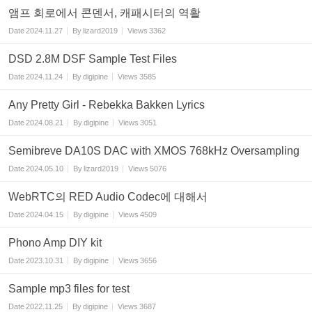
앰프 회로에서 콘덴서, 캐패시터의 역활
Date
2024.11.27
By
lizard2019
Views
3362
DSD 2.8M DSF Sample Test Files
Date
2024.11.24
By
digipine
Views
3585
Any Pretty Girl - Rebekka Bakken Lyrics
Date
2024.08.21
By
digipine
Views
3051
Semibreve DA10S DAC with XMOS 768kHz Oversampling
Date
2024.05.10
By
lizard2019
Views
5076
WebRTC의 RED Audio Codec에 대해서
Date
2024.04.15
By
digipine
Views
4509
Phono Amp DIY kit
Date
2023.10.31
By
digipine
Views
3656
Sample mp3 files for test
Date
2022.11.25
By
digipine
Views
3687