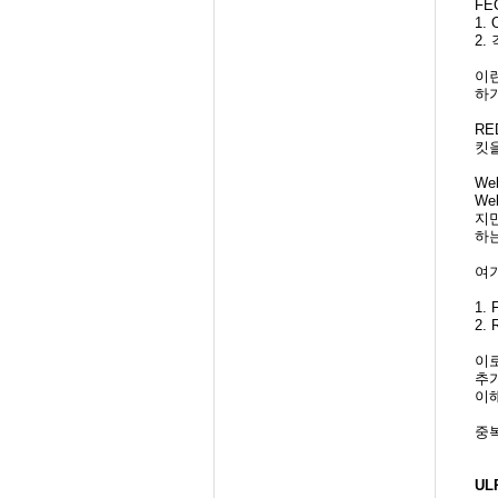
FE
1.
2.
이런
하기
RE
킷을
We
We
지
하는
여
1.
2.
이로
추가
이
중복
ULP