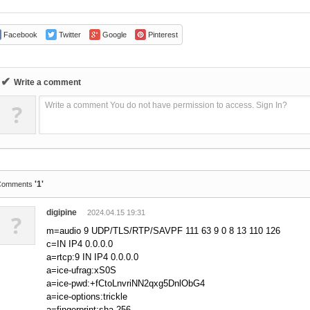
Facebook
Twitter
Google
Pinterest
✔
Write a comment
?
Write a comment You do not have permission to access. Sign In?
'1'
Comments
digipine
2024.04.15 19:31
?
m=audio 9 UDP/TLS/RTP/SAVPF 111 63 9 0 8 13 110 126
c=IN IP4 0.0.0.0
a=rtcp:9 IN IP4 0.0.0.0
a=ice-ufrag:xS0S
a=ice-pwd:+fCtoLnvriNN2qxg5DnlObG4
a=ice-options:trickle
a=fingerprint:sha-256