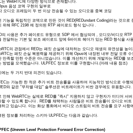
C는 WebRTC에 다양한 방식으로 존재합니다.
 Opus 음성 코덱 구현의 일부로
 각 오디오 프레임이 두 번 이상 전송될 수 있는 오디오용 중복 코딩
 기능을 독립적인 코덱으로 만든 것이 RED(REDundant Coding)라는 것
 위해 RFC 2198 에 정의된 RTP 페이로드 형식 입니다 .
D의 사용은 추가 페이로드 유형으로 SDP 에서 협상되며 , 오디오/비디오 RT
 전달하는 기본 및 보조 페이로드 앞에 6바이트 헤더가 있는 RED 형식을 
bRTC의 관점에서 RED는 패킷 손실에 대처하는 오디오 재생의 유연성을 높이는
bRTC는 패킷 손실 복원력을 제공하기 위해 Opus에 내장된 내부 전달 오류
만 만족할 만한 수준은 아니었습니다. 이를 개선하기 위해 개발자는 RED를 
 방법을 모색했습니다. ULPFEC 정보로 이를 구현합니다.(아래 내용 참조)
기에는 두 가지 반대 의견이 있습니다.
 FEC는 가능한 한 적은 추가 비트 전송률을 사용하여 지능적인 방식으로 수행
 RED와 같은 "무차별 대입" 솔루션은 비트레이트가 비싼 경우에도 유용합니다.
 인해 WebRTC는 실제로 RED를 "즉시" 지원하지 않고 구현자가 미디어 서
할 수 있도록 합니다 . RED를 채택하는 사람들은 비트 전송률이 오디오 비트
해하고 있습니다. 이는 화상 통화에서 비디오 스트림의 비트 전송률 요구 사항에
된 정보를 처리하는 스키마 ULPFEC는 다음과 같습니다.
FEC (Uneven Level Protection Forward Error Correction)