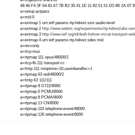
48:46:F4:3F:64:81:67:7B:B2:35:41:1E:11:82:51:51:D3:4B:2A:07:
a=setup:actpass
a=mid:0
a=extmap:1 urn:ietf:params:rtp-hdrext:ssrc-audio-level
a=extmap:2
http://www.webrtc.org/experiments/rtp-hdrext/abs-se
a=extmap:3
http://www.ietf.org/id/draft-holmer-rmcat-transport-wi
a=extmap:4 urn:ietf:params:rtp-hdrext:sdes:mid
a=recvonly
a=rtcp-mux
a=rtpmap:111 opus/48000/2
a=rtcp-fb:111 transport-cc
a=fmtp:111 minptime=10;useinbandfec=1
a=rtpmap:63 red/48000/2
a=fmtp:63 111/111
a=rtpmap:9 G722/8000
a=rtpmap:0 PCMU/8000
a=rtpmap:8 PCMA/8000
a=rtpmap:13 CN/8000
a=rtpmap:110 telephone-event/48000
a=rtpmap:126 telephone-event/8000