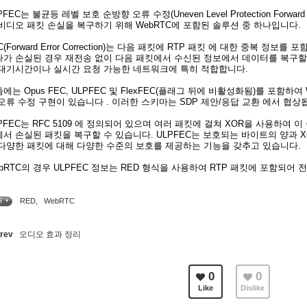
PFEC는 불균등 레벨 보호 순방향 오류 수정(Uneven Level Protection Forward 
비디오 패킷 손실을 복구하기 위해 WebRTC에 포함된 솔루션 중 하나입니다.
C(Forward Error Correction)는 다음 패킷에 RTP 패킷 에 대한 중복 정
나가 손실된 경우 재전송 없이 다음 패킷에서 수신된 정보에서 데이터를 복구할
 대기시간이나 실시간 요청 가능한 네트워크에 특히 적합합니다.
에는 Opus FEC, ULPFEC 및 FlexFEC(플래그 뒤에 비활성화됨)를 포함
오류 수정 구현이 있습니다 . 이러한 스키마는 SDP 제안/응답 교환 에서 협상됩
PFEC는 RFC 5109 에 정의되어 있으며 여러 패킷에 걸쳐 XOR을 사용하여
서 손실된 패킷을 복구할 수 있습니다. ULPFEC는 보호되는 바이트의 양과 
 다양한 패킷에 대해 다양한 수준의 보호를 제공하는 기능을 갖추고 있습니다.
bRTC의 경우 ULPFEC 정보는 RED 형식을 사용하여 RTP 패킷에 포함되어 
RED
,
WebRTC
G •
rev
오디오 효과 정리
0
0
Like
Dislike