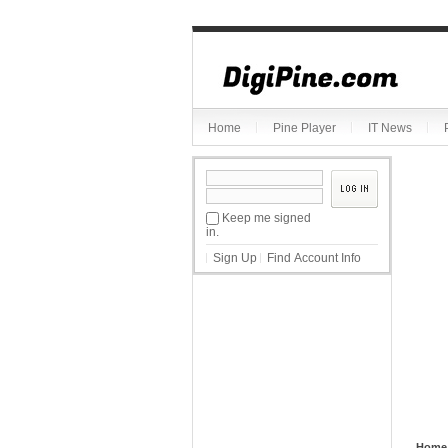
Sketchbook5, 스케치북5
Home
Pine Player
IT News
Sketchbook5, 스케치북5
Keep me signed
in.
Sign Up
Find Account Info
Home