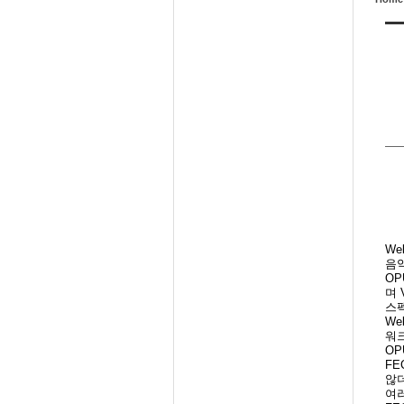
We
음
OP
며
스펙
We
워
OP
F
않
여