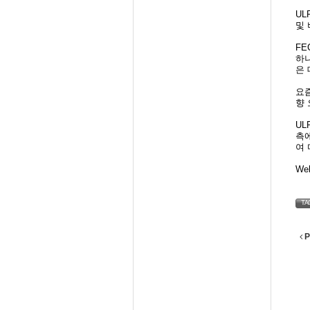
UL
및 
FE
하
은
요즘
향 
UL
측에
여
We
TA
P