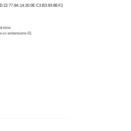
9D:22:77:9A:14:20:0E:C3:B3:93:88:F2
nd-time
de-cc-extensions-01