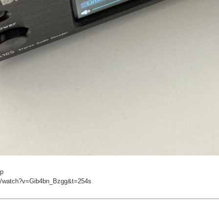
ip
om/watch?v=Gib4bn_Bzgg&t=254s