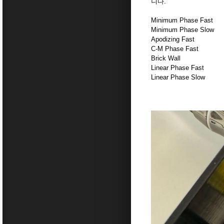
니다.
Minimum Phase Fast
Minimum Phase Slow
Apodizing Fast
C-M Phase Fast
Brick Wall
Linear Phase Fast
Linear Phase Slow