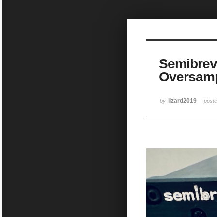
Sketchbook5, 스케치북5
Semibrev
Oversamp
Sketchbook5, 스케치북5
lizard2019
by
post