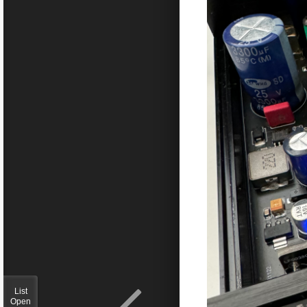
List
Open