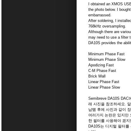
I obtained an XMOS USB 
the photo below. I bought i
embarrassed.
After soldering, I instal
768kHz oversampling.
Although there are variou
may need to use a filter 
DA10S provides the ability
Minimum Phase Fast
Minimum Phase Slow
Apodizing Fast
C-M Phase Fast
Brick Wall
Linear Phase Fast
Linear Phase Slow
Semibreve DA10S 
래 사진을 참조하세요. 
납땜 후에 사진과 같이 
여러가지 논란은 있지만 
한 필터를 사용해야 겠지
DA10S는 디지털 필터를