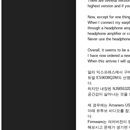
There are several version
highest version and if yo
Now, except for one thing,
When I connect my earpho
through a headphone ampl
headphone amplifier or c
Never use the headphone 
Overall, it seems to be a 
I have now ordered a 
When this arrives I will up
알리 익스프레스에서 구매한 제
듀얼 ES9038Q2M의
다.
하지만 내장된 NJM5532
공간감이 살아나는 것을 
제 경우에는 Amanero
아래 유투브 비디오를 참
다.
Firmware는 여러버전
해보시고 문제가 생기면 