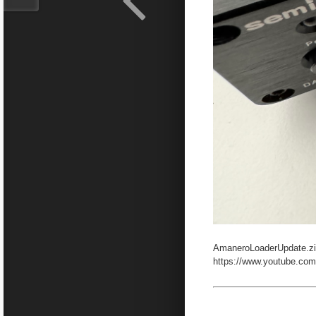
AmaneroLoaderUpdate.z
https://www.youtube.c