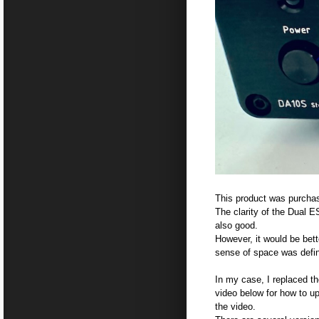
This product was purcha
The clarity of the Dual E
also good.
However, it would be bet
sense of space was defin
In my case, I replaced t
video below for how to upd
the video.