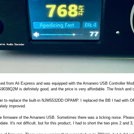
sed from Ali Express and was equipped with the Amanero USB Controller Mod
S9038Q2M is definitely good, and the price is very affordable. The finish and d
ter to replace the built-in NJM5532DD OPAMP. I replaced the BB I had with OP
itely improved.
he firmware of the Amanero USB. Sometimes there was a ticking noise. Please
ate. It's not difficult, but for this product, I had to short the two pins 2 and 3