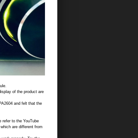
ule.
isplay of the product are
A2604 and felt that the
 refer to the YouTube
, which are different from