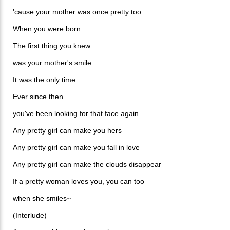
'cause your mother was once pretty too
When you were born
The first thing you knew
was your mother's smile
It was the only time
Ever since then
you've been looking for that face again
Any pretty girl can make you hers
Any pretty girl can make you fall in love
Any pretty girl can make the clouds disappear
If a pretty woman loves you, you can too
when she smiles~
(Interlude)