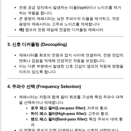
전원 공급 장치에서 발생하는 리플(ripple)이나 노이즈를 제거
하는 역할을 합니다.
큰 용량의 캐패시터는 낮은 주파수의 리플을 제거하고, 작은
용량의 캐패시터는 고주파 노이즈를 억제합니다.
예)
앰프의 전원 레일에 연결된 디커플링 캐패시터.
3.
신호 디커플링 (Decoupling)
캐패시터를 회로의 전원과 접지 사이에 연결하여, 전원 전압의
변화나 잡음을 억제해 안정적인 작동을 보장합니다.
이는 다른 부분에서 발생한 신호 간섭이 앰프의 작동에 영향을
미치지 않도록 합니다.
4.
주파수 선택 (Frequency Selection)
캐패시터는 저항과 함께 필터 회로를 구성해 특정 주파수 대역
을 선택하거나 억제합니다.
로우 패스 필터(Low-pass filter):
저주파 통과.
하이 패스 필터(High-pass filter):
고주파 통과.
밴드 패스 필터(Band-pass filter):
특정 주파수 대역 통
과.
이 역할은 앰프의 입력 단계에서 원하는 신호만 선택하거나,