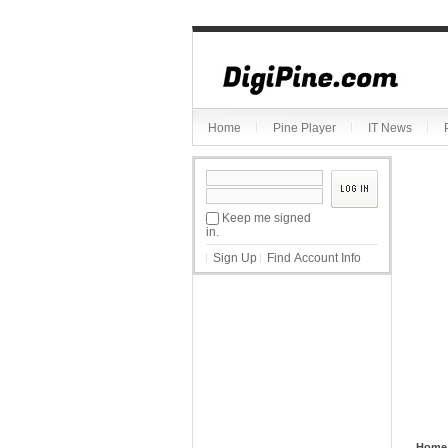
Sketchbook5, 스케치북5
Home
Pine Player
IT News
Sketchbook5, 스케치북5
Keep me signed
in.
Sign Up
Find Account Info
Home