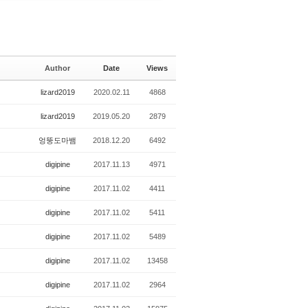
Author
Date
Views
lizard2019
2020.02.11
4868
lizard2019
2019.05.20
2879
엉뚱도마뱀
2018.12.20
6492
digipine
2017.11.13
4971
digipine
2017.11.02
4411
digipine
2017.11.02
5411
digipine
2017.11.02
5489
digipine
2017.11.02
13458
digipine
2017.11.02
2964