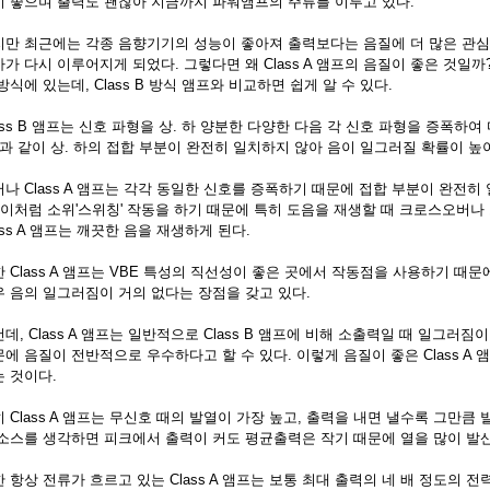
이 좋으며 출력도 괜찮아 지금까지 파워앰프의 주류를 이루고 있다.
만 최근에는 각종 음향기기의 성능이 좋아져 출력보다는 음질에 더 많은 관심을 
가 다시 이루어지게 되었다. 그렇다면 왜 Class A 앰프의 음질이 좋은 것일까?
방식에 있는데, Class B 방식 앰프와 비교하면 쉽게 알 수 있다.
ass B 앰프는 신호 파형을 상. 하 양분한 다양한 다음 각 신호 파형을 증폭하
과 같이 상. 하의 접합 부분이 완전히 일치하지 않아 음이 일그러질 확률이 높
나 Class A 앰프는 각각 동일한 신호를 증폭하기 때문에 접합 부분이 완전
 이처럼 소위'스위칭' 작동을 하기 때문에 특히 도음을 재생할 때 크로스오버나 
ass A 앰프는 깨끗한 음을 재생하게 된다.
 Class A 앰프는 VBE 특성의 직선성이 좋은 곳에서 작동점을 사용하기 때문에
우 음의 일그러짐이 거의 없다는 장점을 갖고 있다.
데, Class A 앰프는 일반적으로 Class B 앰프에 비해 소출력일 때 일그러
에 음질이 전반적으로 우수하다고 할 수 있다. 이렇게 음질이 좋은 Class A
 것이다.
 Class A 앰프는 무신호 때의 발열이 가장 높고, 출력을 내면 낼수록 그만큼
 소스를 생각하면 피크에서 출력이 커도 평균출력은 작기 때문에 열을 많이 발
 항상 전류가 흐르고 있는 Class A 앰프는 보통 최대 출력의 네 배 정도의 전력