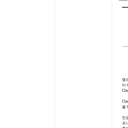
앰
이 
Cl
Cl
을 
진
프나