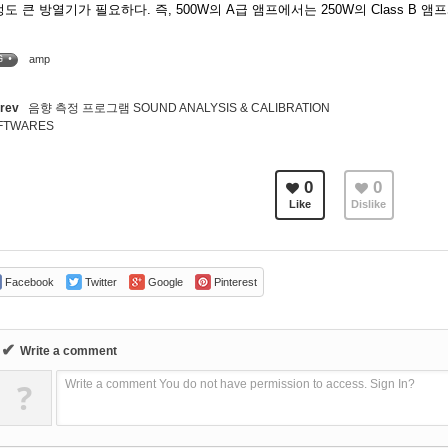
도 큰 방열기가 필요하다. 즉, 500W의 A급 앰프에서는 250W의 Class B 
amp
G •
rev
음향 측정 프로그램 SOUND ANALYSIS & CALIBRATION
FTWARES
0
0
Like
Dislike
Facebook
Twitter
Google
Pinterest
✔
Write a comment
?
Write a comment You do not have permission to access. Sign In?