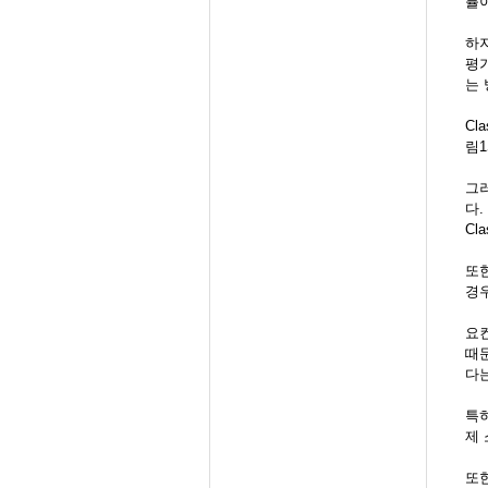
률
하지
평가
는 
Cl
림1
그러
다.
Cl
또한
경
요컨
때문
다는
특히
제
또한