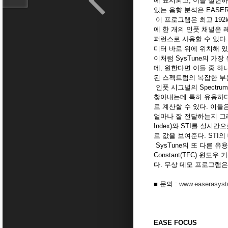
에 표시되고, 이를 실현하
있는 음향 분석은 EASE
이 프로그램은 최고 192
에 한 개의 인풋 채널은 
퍼런스로 사용할 수 있다.
미터 바로 위에 위치해 있
이처럼 SysTune의 가
데, 원한다면 이들 중 하나를
된 스펙트럼의 복잡한 부분을
인풋 시그널의 Spectru
찾아내는데 특히 유용하다.
로 계산할 수 있다. 이들은 R
얼마나 잘 전달하는지 그래서 
Index)와 STI를 실시
로 값을 보여준다. STI의
SysTune의 또 다른 유용
Constant(TFC) 윈도우
다. 무상 데모 프로그램
■ 문의 :
www.easerasyst
EASE FOCUS