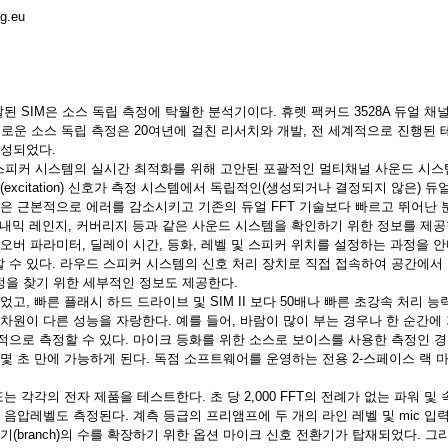
mg.eu
 개발된 SIM은 소스 독립 측정에 탁월한 분석기이다. 휴렛 팩커드 3528A 듀얼 
새로운 소스 독립 측정은 20여년에 걸친 리서치와 개발, 전 세계적으로 진행된 
완성되었다.
 스피커 시스템의 실시간 최적화를 위해 고안된 포괄적인 멀티채널 사운드 시스
excitation) 신호가 측정 시스템에서 독립적인(생성되거나 결정되지 않은) 듀
정은 근본적으로 에러를 감소시키고 기존의 듀얼 FFT 기술보다 빠르고 뛰어난
다이내믹 레인지, 커버리지 등과 같은 사운드 시스템을 확인하기 위한 정보를 제공
버 파라미터, 딜레이 시간, 등화, 레벨 및 스피커 위치를 설정하는 과정을 안
 수 있다. 라우드 스피커 시스템의 신호 처리 장치로 직접 접속하여 공간에서
 EQ 설정을 찾기 위한 세부적인 정보도 제공한다.
고, 빠른 플래시 하드 드라이브 및 SIM II 보다 50배나 빠른 초강속 처리 
차원이 다른 성능을 자랑한다. 예를 들어, 바람이 많이 부는 경우나 한 순간에 
적으로 측정할 수 있다. 마이크 등화를 위한 소스로 보이스를 사용한 측정인 
 몇 초 만에 가능하게 된다. 독점 소프트웨어를 운영하는 전용 2-스페이스 랙
는 각각의 전자 제품을 테스트한다. 초 당 2,000 FFT의 전례가 없는 파워 및
음압레벨도 측정된다. 계측 등급의 프리앰프에 두 개의 라인 레벨 및 mic 입력과 
기(branch)의 수를 확장하기 위한 옵션 마이크 신호 전환기가 탑재되었다. 