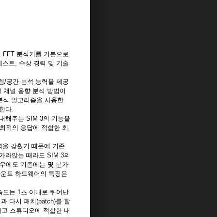
채널 FFT 분석기를 기본으로
테스트, 수상 경력 및 기술
템/공간 분석 능력을 제공
얼 채널 음향 분석 방법이
 분석 알고리즘을 사용한
한다.
내해주는 SIM 3의 기능을
 최적의 응답에 적합한 최
능력을 갖췄기 때문에 기존
가라앉는 때라도 SIM 3의
경우에도 기존에는 몇 분가
 마운트 하드웨어의 특징은
 속도는 1초 이내로 뛰어난
다시 패치(patch)를 할
그리고 스튜디오에 적합한 내