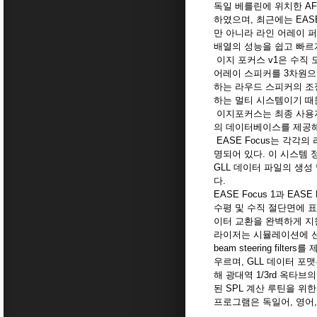
독일 베를린에 위치한 AF
하였으며, 최근에는 EASE F
만 아니라 라인 어레이 
배열의 성능을 쉽고 빠르게
이지 포커스 v1은 수직 도
어레이 스피커를 3차원으
하는 라우드 스피커의 조정
하는 멀티 시스템이기 때문
이지포커스는 최종 사용
의 데이터베이스를 제공해
EASE Focus는 각각
명되어 있다. 이 시스템 정
GLL 데이터 파일의 생성
다.
EASE Focus 1과 E
수평 및 수직 절단면에 표시
이터 교환을 완벽하게 지
라이저는 시뮬레이션에 선
beam steering fi
우르며, GLL 데이터 
해 광대역 1/3rd 옥타브의
된 SPL 계산 루틴을 
프로그램은 독일어, 영어