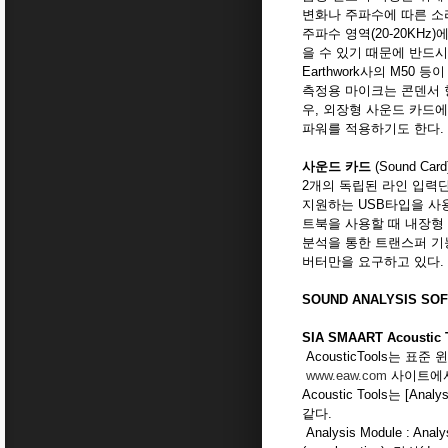
변화나 주파수에 따른 소
주파수 영역(20-20KH
을 수 있기 때문에 반드시 측
Earthwork사의 M50
측정용 마이크는 콘덴서 형
우, 외장형 사운드 카드
파워를 적용하기도 한다.
사운드 카드
(Sound Card
2개의 독립된 라인 입력
지원하는 USB타입을 사용하
트북을 사용할 때 내장형 
분석을 통한 트랜스퍼 기능을 
버터만을 요구하고 있다.
SOUND ANALYSIS SO
SIA SMAART Acoustic 
AcousticTools는
www.eaw.com
사이트에서 t
Acoustic Tools는 [An
같다.
Analysis Module : 