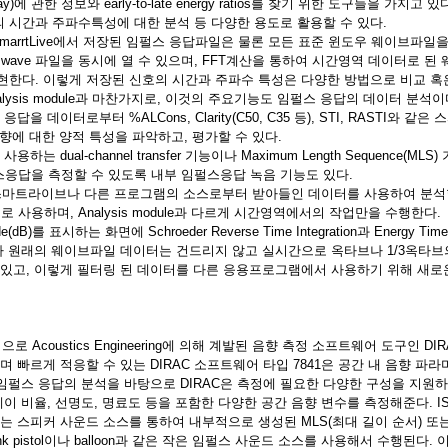
(decay)에 관한 정보와 early-to-late energy ratios를 찾기 위한 도구들을 가지고 
 시간과 주파수특성에 대한 분석 등 다양한 용도로 활용할 수 있다.
모듈 또는 SmarrtLive에서 저장된 임펄스 응답파일은 물론 모든 표준 윈도우 웨이브파일
 wave 파일을 동시에 열 수 있으며, FFT계산을 통하여 시간영역 데이터로 
현한다. 이렇게 저장된 신호의 시간과 주파수 특성은 다양한 방법으로 비교 혹
dule : Analysis module과 마찬가지로, 이것의 주요기능도 임펄스 응답의 데이터 분석이
 데이터로부터 %ALCons, Clarity(C50, C35 등), STI, RASTI와 같은 
 더불어 음향에 대한 양적 특성을 파악하고, 평가할 수 있다.
는 dual-channel transfer 기능이나 Maximum Length Sequence(M
응답을 측정할 수 있도록 내부 임펄스응답 녹음 기능도 있다.
 module은 스마트라이브나 다른 프로그램의 소스로부터 받아들인 데이터를 사용하여 
사용하며, Analysis module과 다르게 시간영역에서의 작업만을 수행한다.
de(dB)를 표시하는 화면에 Schroeder Reverse Time Integration과 Energy T
다가 원래의 웨이브파일 데이터는 건드리지 않고 실시간으로 옥타브나 1/3옥타
 있고, 이렇게 필터링 된 데이터를 다른 응용프로그램에서 사용하기 위해 새
세계적으로 Acoustics Engineering에 의해 계발된 음향 측정 소프트웨어 도구인 
 빠르게 적응할 수 있는 DIRAC 소프트웨어 타입 7841은 공간 내 음향 파
 임펄스 응답의 분석을 바탕으로 DIRAC은 측정에 필요한 다양한 구성을 지원
이 비율, 선명도, 명료도 등을 포함한 다양한 공간 음향 변수를 측정해준다. ISO
는 스피커 사운드 소스를 통하여 내부적으로 생성된 MLS(최대 길이 순서) 또
ank pistol이나 balloon과 같은 작은 임펄스 사운드 소스를 사용해서 수행된다