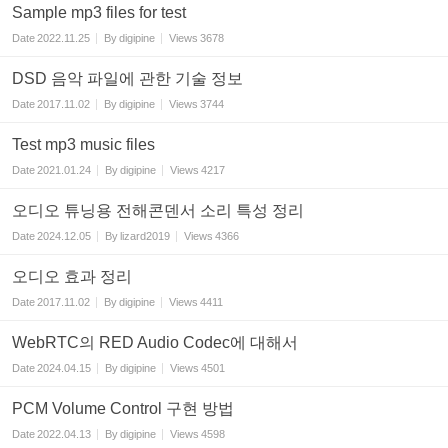
Sample mp3 files for test
Date
2022.11.25
By
digipine
Views
3678
DSD 음악 파일에 관한 기술 정보
Date
2017.11.02
By
digipine
Views
3744
Test mp3 music files
Date
2021.01.24
By
digipine
Views
4217
오디오 튜닝용 전해콘덴서 소리 특성 정리
Date
2024.12.05
By
lizard2019
Views
4366
오디오 효과 정리
Date
2017.11.02
By
digipine
Views
4411
WebRTC의 RED Audio Codec에 대해서
Date
2024.04.15
By
digipine
Views
4501
PCM Volume Control 구현 방법
Date
2022.04.13
By
digipine
Views
4598