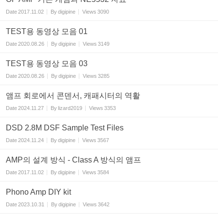
Date
2017.11.02
By
digipine
Views
3090
TEST용 동영상 모음 01
Date
2020.08.26
By
digipine
Views
3149
TEST용 동영상 모음 03
Date
2020.08.26
By
digipine
Views
3285
앰프 회로에서 콘덴서, 캐패시터의 역활
Date
2024.11.27
By
lizard2019
Views
3353
DSD 2.8M DSF Sample Test Files
Date
2024.11.24
By
digipine
Views
3567
AMP의 설계 방식 - Class A 방식의 앰프
Date
2017.11.02
By
digipine
Views
3584
Phono Amp DIY kit
Date
2023.10.31
By
digipine
Views
3642