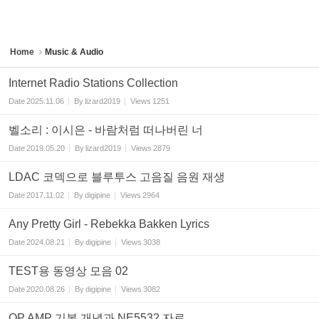
Home
Music & Audio
Internet Radio Stations Collection
Date
2025.11.06
By
lizard2019
Views
1251
벨소리 : 이시은 - 바람처럼 떠나버린 너
Date
2019.05.20
By
lizard2019
Views
2879
LDAC 코덱으로 블루투스 고음질 음원 재생
Date
2017.11.02
By
digipine
Views
2964
Any Pretty Girl - Rebekka Bakken Lyrics
Date
2024.08.21
By
digipine
Views
3038
TEST용 동영상 모음 02
Date
2020.08.26
By
digipine
Views
3082
OP AMP 기본 개념과 NE5532 자료