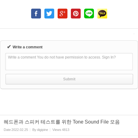
✔
Write a comment
Write a comment You do not have permission to access. Sign In?
헤드폰과 스피커 테스트를 위한 Tone Sound File 모음
Date
2022.02.25
By
digipine
Views
4813