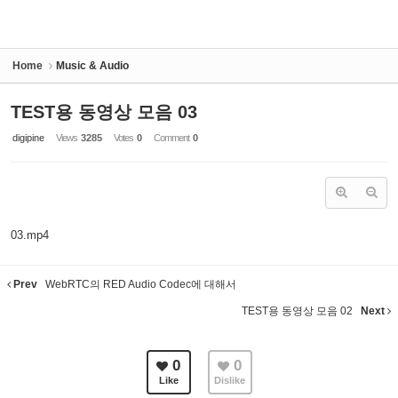
Home
Music & Audio
TEST용 동영상 모음 03
digipine
Views
3285
Votes
0
Comment
0
03.mp4
Prev
WebRTC의 RED Audio Codec에 대해서
TEST용 동영상 모음 02
Next
0
0
Like
Dislike