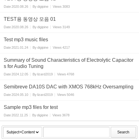
Date
2020.08.26
By
digipine
Views
3083
TEST용 동영상 모음 01
Date
2020.08.26
By
digipine
Views
3149
Test mp3 music files
Date
2021.01.24
By
digipine
Views
4217
Summary of Sound Characteristics of Electrolytic Capacitor
s for Audio Tuning
Date
2024.12.05
By
lizard2019
Views
4768
Semibreve DA10S DAC with XMOS 768kHz Oversampling
Date
2024.05.10
By
lizard2019
Views
5046
Sample mp3 files for test
Date
2022.11.25
By
digipine
Views
3678
Search