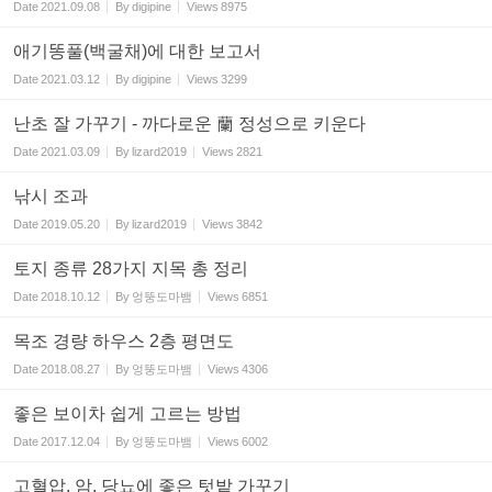
Date
2021.09.08
By
digipine
Views
8975
애기똥풀(백굴채)에 대한 보고서
Date
2021.03.12
By
digipine
Views
3299
난초 잘 가꾸기 - 까다로운 蘭 정성으로 키운다
Date
2021.03.09
By
lizard2019
Views
2821
낚시 조과
Date
2019.05.20
By
lizard2019
Views
3842
토지 종류 28가지 지목 총 정리
Date
2018.10.12
By
엉뚱도마뱀
Views
6851
목조 경량 하우스 2층 평면도
Date
2018.08.27
By
엉뚱도마뱀
Views
4306
좋은 보이차 쉽게 고르는 방법
Date
2017.12.04
By
엉뚱도마뱀
Views
6002
고혈압, 암, 당뇨에 좋은 텃밭 가꾸기