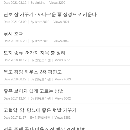
Date
2021.03.12
By
digipine
Views
3299
난초 잘 가꾸기 - 까다로운 蘭 정성으로 키운다
Date
2021.03.09
By
lizard2019
Views
2821
낚시 조과
Date
2019.05.20
By
lizard2019
Views
3842
토지 종류 28가지 지목 총 정리
Date
2018.10.12
By
엉뚱도마뱀
Views
6851
목조 경량 하우스 2층 평면도
Date
2018.08.27
By
엉뚱도마뱀
Views
4303
좋은 보이차 쉽게 고르는 방법
Date
2017.12.04
By
엉뚱도마뱀
Views
6002
고혈압, 암, 당뇨에 좋은 텃밭 가꾸기
Date
2017.11.17
By
엉뚱도마뱀
Views
3381
전원 주택 공사 비용 산정 예상 견적 방법