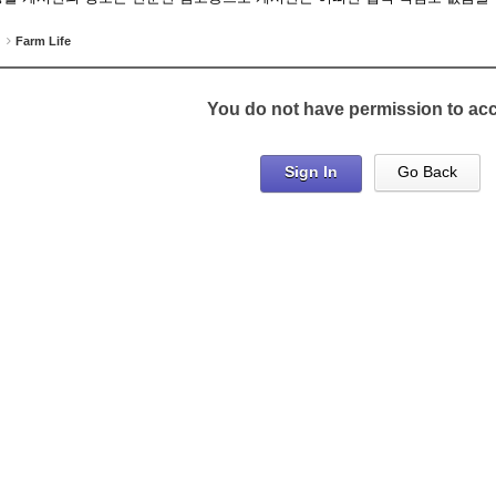
Farm Life
You do not have permission to ac
Sign In
Go Back