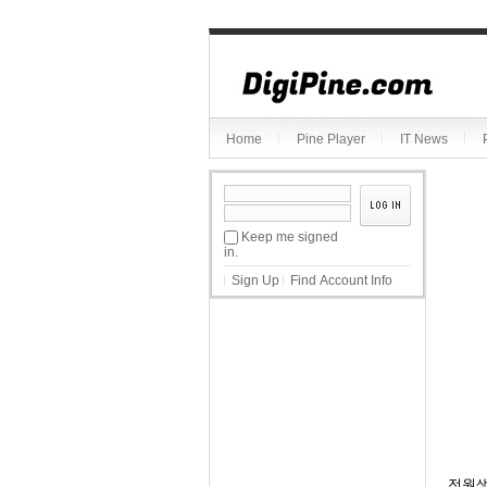
Home
Pine Player
IT News
Keep me signed
in.
Sign Up
Find Account Info
전원생