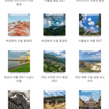
2020년 크리스마스 이브
서울숲 풍경 2017
크리스마스 서현역 풍경
풍경
8803
9091
8036
배경화면 모음 풍경02
배경화면 모음 풍경01
서울숲의 여름 2017
8002
8125
7927
한강의 여름 2017 스냅사
대만 지우펀 바다 풍경
대만 예류 지질 공원 파노
진들
2017
라마
8289
7893
7993