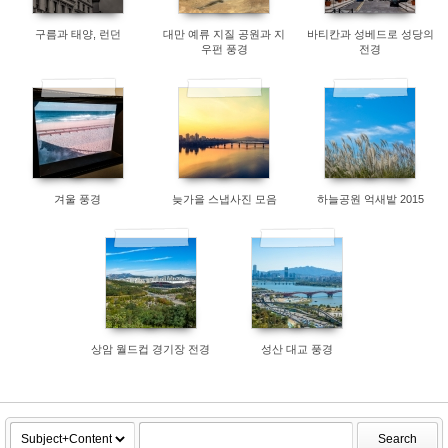
구름과 태양, 런던
대만 예류 지질 공원과 지
바티칸과 성베드로 성당의
우펀 풍경
전경
7624
7801
7998
겨울 풍경
늦가을 스냅사진 모음
하늘공원 억새밭 2015
19763
7707
상암 월드컵 경기장 전경
성산 대교 풍경
Search