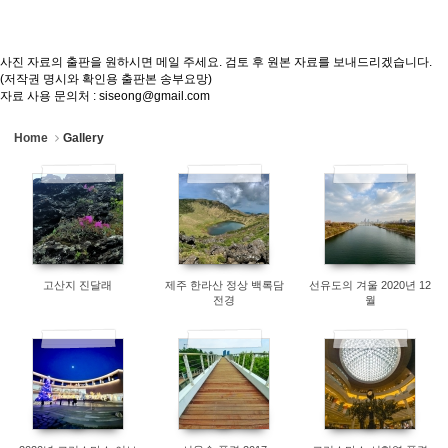
사진 자료의 출판을 원하시면 메일 주세요. 검토 후 원본 자료를 보내드리겠습니다.
(저작권 명시와 확인용 출판본 송부요망)
자료 사용 문의처 : siseong@gmail.com
Home
Gallery
13769
7627
7973
고산지 진달래
제주 한라산 정상 백록담
선유도의 겨울 2020년 12
전경
월
8030
10531
8779