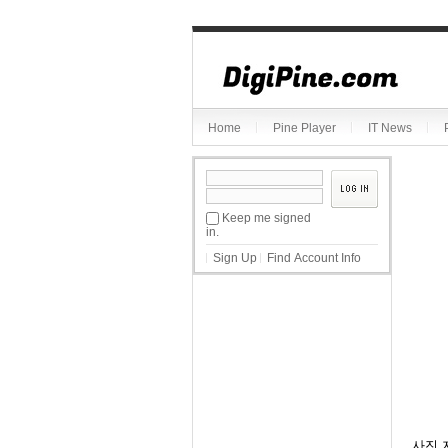
Sketchbook5, 스케치북5
Home
Pine Player
IT News
Sketchbook5, 스케치북5
Keep me signed
in.
Sign Up
Find Account Info
사진 