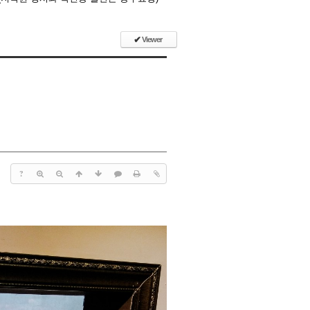
✔
Viewer
?