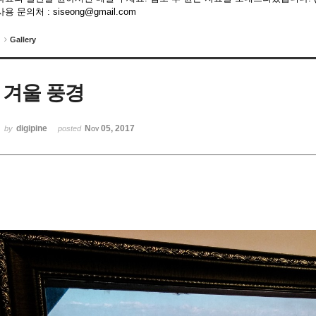
용 문의처 : siseong@gmail.com
Gallery
겨울 풍경
digipine
Nov 05, 2017
by
posted