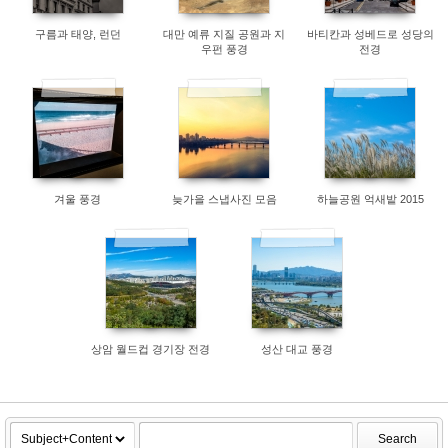
구름과 태양, 런던
대만 예류 지질 공원과 지
바티칸과 성베드로 성당의
우펀 풍경
전경
7624
7800
7990
겨울 풍경
늦가을 스냅사진 모음
하늘공원 억새밭 2015
19754
7703
상암 월드컵 경기장 전경
성산 대교 풍경
Search