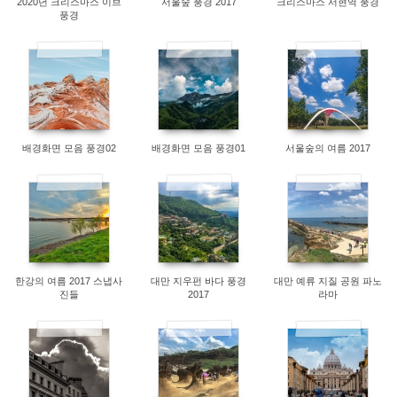
2020년 크리스마스 이브
서울숲 풍경 2017
크리스마스 서현역 풍경
풍경
8800
9090
8036
배경화면 모음 풍경02
배경화면 모음 풍경01
서울숲의 여름 2017
7995
8124
7927
한강의 여름 2017 스냅사
대만 지우펀 바다 풍경
대만 예류 지질 공원 파노
진들
2017
라마
8289
7891
7990