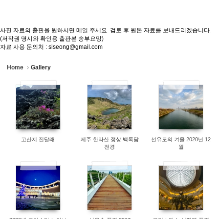
사진 자료의 출판을 원하시면 메일 주세요. 검토 후 원본 자료를 보내드리겠습니다.
(저작권 명시와 확인용 출판본 송부요망)
자료 사용 문의처 : siseong@gmail.com
Home
Gallery
13760
7620
7968
고산지 진달래
제주 한라산 정상 백록담
선유도의 겨울 2020년 12
전경
월
8022
10526
8777