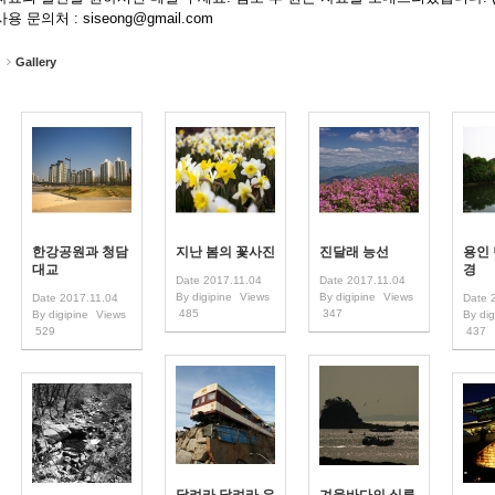
용 문의처 : siseong@gmail.com
Gallery
한강공원과 청담
지난 봄의 꽃사진
진달래 능선
용인
대교
경
Date
2017.11.04
Date
2017.11.04
By
digipine
Views
By
digipine
Views
Date
2017.11.04
Date
485
347
By
digipine
Views
By
dig
529
437