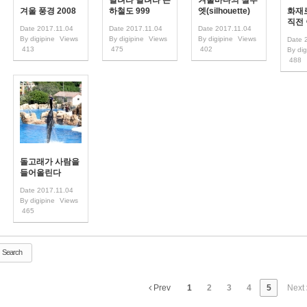
달려라 달려라 은
겨울바다의 실루
겨울 풍경 2008
하철도 999
엣(silhouette)
화재
직전
Date
2017.11.04
Date
2017.11.04
Date
2017.11.04
By
digipine
Views
By
digipine
Views
By
digipine
Views
Date
413
475
402
By
dig
488
돌고래가 사람을
들어올린다
Date
2017.11.04
By
digipine
Views
465
Search
Prev
1
2
3
4
5
Next