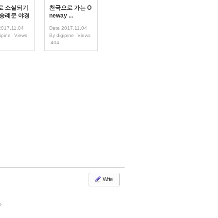
로 소실되기
천국으로 가는 O
 숭례문 야경
neway ...
2017.11.04
Date
2017.11.04
ipine
Views
By
digipine
Views
404
Write