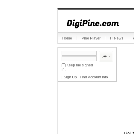
Sketchbook5, 스케치북5
Home
Pine Player
IT News
Sketchbook5, 스케치북5
Keep me signed
in.
Sign Up
Find Account Info
사진 