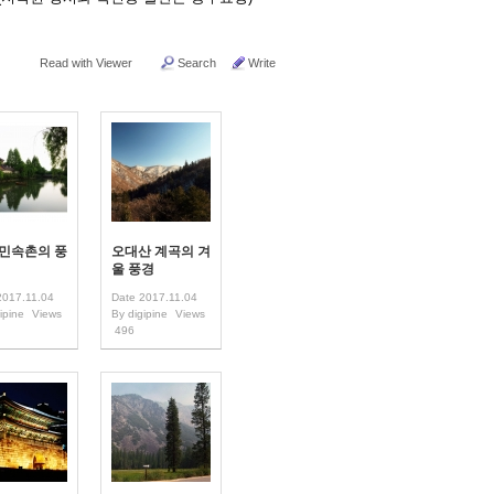
Read with Viewer
Search
Write
 민속촌의 풍
오대산 계곡의 겨
울 풍경
2017.11.04
Date
2017.11.04
ipine
Views
By
digipine
Views
496