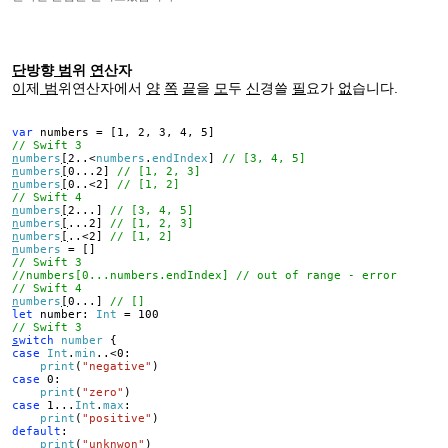
단
방향
범
위
연
산자
이
제
범
위연산자에서
양
쪽
끝
을
모
두
신
경쓸
필
요가
없
습니다.
var
numbers = [1, 2, 3, 4, 5]
// Swift 3
n
umbers
[
2..<
numbers
.
endIndex
]
// [3, 4, 5]
n
umbers
[
0...2]
// [1, 2, 3]
n
umbers
[
0..<2]
// [1, 2]
// Swift 4
n
umbers
[
2...]
// [3, 4, 5]
n
umbers
[
...2]
// [1, 2, 3]
n
umbers
[
..<2]
// [1, 2]
n
umbers
= []
// Swift 3
//numbers[0...numbers.endIndex] // out of range - error
// Swift 4
n
umbers
[
0...]
// []
let
number:
Int
= 100
// Swift 3
s
witch
number
{
case
Int
.
min
..<0:
print
(
"negative"
)
case
0:
print
(
"zero"
)
case
1...
Int
.
max
:
print
(
"positive"
)
default
:
print
(
"unknwon"
)