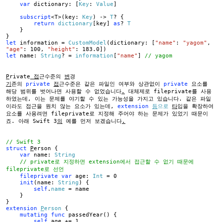
var
dictionary: [
Key
:
Value
]
subscript
<T>(key:
Key
) ->
T
? {
return
dictionary
[key]
as
?
T
}
}
let
information =
CustomModel
(dictionary: [
"name"
:
"yagom"
,
"age"
: 100,
"height"
: 183.0])
let
name:
String
? =
information
[
"name"
]
// yagom
P
rivate
접
근수준의
변
경
기
존의
private
접
근수준은 같은 파일인 여부와 상관없이
private
요소를
해당 범위를 벗어나면 사용할 수 없었습니다
.
대체제로 fileprivate를 사용
하였는데, 이는 문제를 야기할 수 있는 가능성을 가지고 있습니다. 같은 파일
이라도 접근을 원치 않는 요소가 있는데,
extension
등
으로
타
입을 확장하여
요소를 사용려면 fileprivate로 지정해 주어야 하는 문제가 있었기 때문이
죠. 아래 Swift 3
의
예를 먼저 보겠습니다
.
// Swift 3
struct
P
erson {
var
name:
String
// private로 지정하면 extension에서 접근할 수 없기 때문에
fileprivate로 선언
fileprivate
var
age:
Int
= 0
init
(name:
String
) {
self
.
name
= name
}
}
extension
P
erson
{
mutating
func
passedYear() {
self
.age += 1