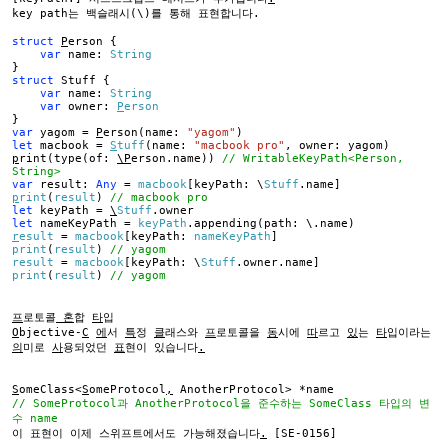
key path는 백슬래시(\)를 통해 표현합니다.
struct
P
erson {
var
name:
String
}
struct
Stuff {
var
name:
String
var
owner:
P
erson
}
var
yagom =
P
erson(name:
"yagom"
)
let
macbook =
S
tuff
(name:
"macbook pro"
, owner: yagom)
p
rint(type(of:
\P
erson.name))
// WritableKeyPath<Person,
String>
var
result:
Any
=
macbook
[keyPath: \
Stuff
.name]
p
rint
(
result
)
// macbook pro
let
keyPath =
\
Stuff
.owner
let
nameKeyPath =
keyPath
.appending(path: \.name)
r
esult
=
macbook
[keyPath:
nameKeyPath
]
print
(
result
)
// yagom
result
=
macbook
[keyPath: \
Stuff
.owner.name]
print
(
result
)
// yagom
프
로토콜
혼
합
타
입
O
bjective-
C
에
서
특
정
클
래스와
프
로토콜을
동
시에
따
르고
있
는
타
입이라는
의
미로
사
용되었던
표
현이 있습니다
.
S
omeClass<
S
omeProtocol
,
AnotherProtocol> *name
// SomeProtocol과 AnotherProtocol을 준수하는 SomeClass 타입의 변
수 name
이 표현이 이제 스위프트에서도 가능해졌습니다
.
[SE-0156]