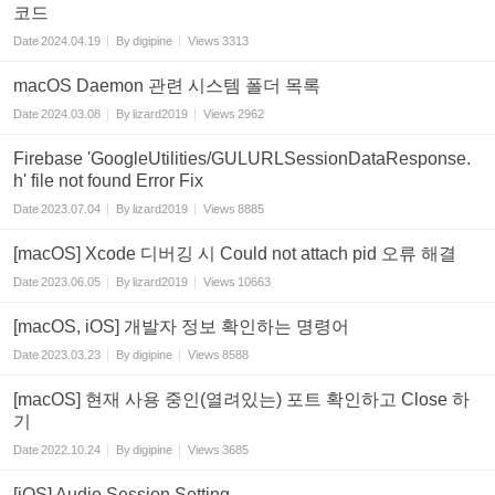
코드
Date
2024.04.19
By
digipine
Views
3313
macOS Daemon 관련 시스템 폴더 목록
Date
2024.03.08
By
lizard2019
Views
2962
Firebase 'GoogleUtilities/GULURLSessionDataResponse.
h' file not found Error Fix
Date
2023.07.04
By
lizard2019
Views
8885
[macOS] Xcode 디버깅 시 Could not attach pid 오류 해결
Date
2023.06.05
By
lizard2019
Views
10663
[macOS, iOS] 개발자 정보 확인하는 명령어
Date
2023.03.23
By
digipine
Views
8588
[macOS] 현재 사용 중인(열려있는) 포트 확인하고 Close 하
기
Date
2022.10.24
By
digipine
Views
3685
[iOS] Audio Session Setting