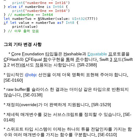
print
(
"numberOne == Int16"
)
}
else
if
numberOne
is
Int64
{
print
(
"numberOne == Int64"
)
}
// numberOne == Int64
let
numberTwo =
N
SNumber(value:
UInt32
(777))
i
f
let
value = numberTwo
as
?
Int8
{
print(value)
}
// 아무 출력 없음
그외 기타 변경 사항
*
C
ore
F
oundation
타
입들은
H
ashable과
E
quatable
프
로토콜을
C
FHash와
C
FEqual
함
수구현을
통
해
준
수합니다
.
Swift
3
모
드(Swift
3
.2 버전)
에
서도
적
용되는 사항입니다.
[
SR-2388]
* 암시적인
@objc
선언을 이제 더욱 명확히 표현해 주어야 합니다
.
[SE-0160]
* raw buffer를 슬라이스 한 결과는 더이상 같은 타입으로 반환되지
않습니다
.
[SE-0138]
* 재정의(override)가 더 완벽하게 지원됩니다
.
[SR-1529]
* 제네릭 매개변수를 갖는 서브스크립트를 정의할 수 있습니다
.
[SE-
0148]
* 스위프트 타입 시스템이 이제는 하나의 튜플 전달인자를 가지는 함
수와 여러 매개변수를 가지는 함수를 구분합니다
.
[SE-0110]