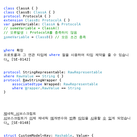
class
ClassA { }
class
ClassB:
ClassA
{ }
protocol
ProtocolA { }
extension
ClassB
:
ProtocolA
{ }
var
s
omeVariable:
ClassA
&
ProtocolA
// someVariable = ClassA()
// 오류발생 : ProtocolA를 충족하지 않음
s
omeVariable
=
ClassB
()
// 모든 조건 충족
w
here
확장
프로토콜과 그 연관 타입에
where
절을 사용하여 타입 제약을 줄 수 있습니
다
.
[SE-0142]
protocol
StringRepresentable:
RawRepresentable
where
RawValue
==
String
{ }
protocol
R
awStringWrapper {
associatedtype
Wrapped:
RawRepresentable
where
W
rapper
.
RawValue
==
String
}
제
네릭
서
브스크립트
서
브스크립트가
이
제 제네릭
매
개변수와
반
환
타
입을
사
용할
수
있
게 되었습니
다
.
[
SE-0148]
struct
CustomModel<Key:
Hashable
, Value> {