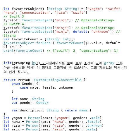
let
favoriteSubject: [
String
:
String
] = [
"yagom"
:
"swift"
,
"hana"
:
"communication"
,
"jisu"
:
"swift"
]
// Swift 3
t
ype(of:
favoriteSubject
[
"minji"
])
// Optional<String>
// Swift 4
t
ype(of:
favoriteSubject
[
"minji"
])
// Optional<String>
t
ype(of:
favoriteSubject
[
"minji"
,
default
:
"unknown"
])
//
String
var
favoriteCount = [
String
:
Int
]()
f
avoriteSubject
.
forEach
{
favoriteCount
[$0.value, default:
0] += 1 }
print
(
favoriteCount
)
// ["swift": 2, "communication": 1]
init
(
grouping:
b
y
:
)
이
니셜라이저를
통
해
특
정
조
건에
따
라
A
rray
또
는
다
른
시
퀀스를
딕
셔너리
형
태로
그
룹지을
수
있
습니다
.
그룹
기
준값은
딕
셔너리
의
키
가 됩니다
.
struct
Person:
CustomStringConvertible
{
enum
Gender {
case
male, female, unknwon
}
let
name:
String
var
gender:
Gender
var
description:
String
{
return
name
}
}
let
yagom =
Person
(name:
"yagom"
, gender: .
male
)
let
hana =
Person
(name:
"hana"
, gender: .
female
)
let
jisu =
Person
(name:
"jisu"
, gender: .
unknwon
)
let
eric =
Person
(name:
"eric"
, gender: .
male
)