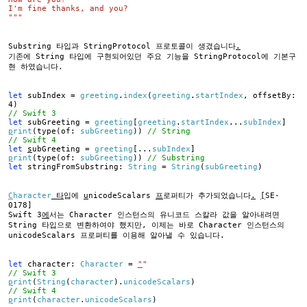
I'm fine thanks, and you?
"""
Substring 타입과 StringProtocol 프로토콜이 생겼습니다
.
기존에 String 타입에 구현되어있던 주요 기능을 StringProtocol에 기본구
현 하였습니다.
let
subIndex =
greeting
.
index
(
greeting
.
startIndex
, offsetBy:
4)
// Swift 3
let
subGreeting =
greeting
[
greeting
.
startIndex
...
subIndex
]
p
rint
(type(of:
subGreeting
))
// String
// Swift 4
let
s
ubGreeting =
greeting
[...
subIndex
]
p
rint
(type(of:
subGreeting
))
// Substring
let
stringFromSubstring:
String
=
String
(
subGreeting
)
C
haracter
타
입에
u
nicodeScalars
프
로퍼티가 추가되었습니다
.
[
SE-
0178]
Swift 3
에
서는 Character 인스턴스의 유니코드 스칼라 값을 알아내려면
String 타입으로 변환하여야 했지만, 이제는 바로 Character 인스턴스의
unicodeScalars 프로퍼티를 이용해 알아낼 수 있습니다.
let
character:
Character
=
"
"
// Swift 3
p
rint
(
String
(
character
).
unicodeScalars
)
// Swift 4
p
rint
(
character
.
unicodeScalars
)