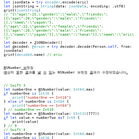
let
jsonData =
try
encoder
.encode(eric)
let
jsonString =
String
(data:
jsonData
, encoding: .utf8)
p
rint(
jsonString
)
// "{\"age\":25,\"gender\":\"male\",\"friends\":
[{\"age\":20,\"gender\":\"male\",\"friends\":
[],\"name\":\"yagom\"},
{\"age\":22,\"gender\":\"female\",\"friends\":
[{\"age\":20,\"gender\":\"male\",\"friends\":
[],\"name\":\"yagom\"}],\"name\":\"hana\"}],\"name\":\"eric\
"}"
let
decoder =
J
SONDecoder()
let
d
ecoded:
P
erson
=
try
decoder.decode(Person.
self
, from:
jsonData)
p
rint(
decoded
.name)
// eric
N
SNumber
브
릿징
예
상치
못
한
결
과를
낼
수
있
는 NSNumber 브릿징
결
과가 수정되었습니다
.
// Swift 3
let
numberOne =
N
SNumber(value:
Int64
.max)
i
f
numberOne
is
Int16
{
print
(
"numberOne == Int16"
)
}
else
if
numberOne
is
Int64
{
print
(
"numberOne == Int64"
)
}
// numberOne == Int16
let
numberTwo =
N
SNumber(value:
UInt32
(777))
i
f
let
value = numberTwo
as
?
Int8
{
print(value)
}
// 9
// Swift 4
let
numberOne =
N
SNumber(value:
Int64
.max)
i
f
numberOne
is
Int16
{