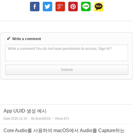
✔
Write a comment
Write a comment You do not have permission to access. Sign In?
App UUID 생성 예시
Date
2025.12.10
By
lizard2019
Views
971
Core Audio를 사용하여 macOS에서 Audio를 Capture하는