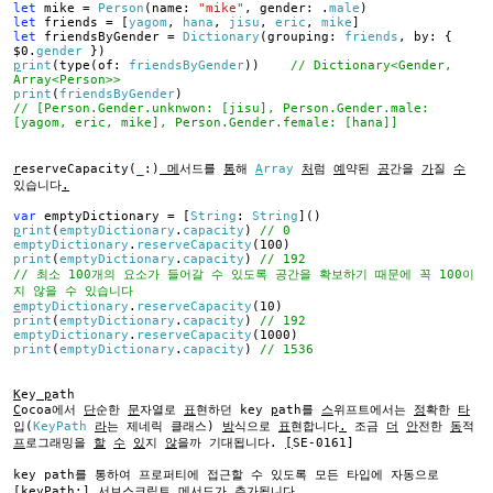
let
mike =
Person
(name:
"mike"
, gender: .
male
)
let
friends = [
yagom
,
hana
,
jisu
,
eric
,
mike
]
let
friendsByGender =
Dictionary
(grouping:
friends
, by: {
$0.
gender
})
p
rint
(type(of:
friendsByGender
))
// Dictionary<Gender,
Array<Person>>
print
(
friendsByGender
)
// [Person.Gender.unknwon: [jisu], Person.Gender.male:
[yagom, eric, mike], Person.Gender.female: [hana]]
r
eserveCapacity(
_
:)
메
서드를
통
해
A
rray
처
럼
예
약된
공
간을
가
질
수
있습니다
.
var
emptyDictionary = [
String
:
String
]()
p
rint
(
emptyDictionary
.
capacity
)
// 0
emptyDictionary
.
reserveCapacity
(100)
print
(
emptyDictionary
.
capacity
)
// 192
// 최소 100개의 요소가 들어갈 수 있도록 공간을 확보하기 때문에 꼭 100이
지 않을 수 있습니다
e
mptyDictionary
.
reserveCapacity
(10)
print
(
emptyDictionary
.
capacity
)
// 192
emptyDictionary
.
reserveCapacity
(1000)
print
(
emptyDictionary
.
capacity
)
// 1536
K
ey
p
ath
C
ocoa에서
단
순한
문
자열로
표
현하던 key
p
ath를
스
위프트에서는
정
확한
타
입(
KeyPath
라
는 제네릭 클래스)
방
식으로
표
현합니다
.
조금
더
안
전한
동
적
프
로그래밍을
할
수
있
지
않
을까 기대됩니다.
[
SE-0161]
key path를 통하여 프로퍼티에 접근할 수 있도록 모든 타입에 자동으로
[keyPath:] 서브스크립트 메서드가 추가됩니다
.