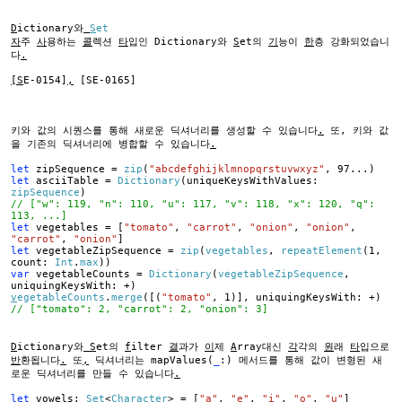
D
ictionary와
S
et
자
주
사
용하는
콜
렉션
타
입인 Dictionary와
S
et의
기
능이
한
층 강화되었습니
다
.
[S
E-0154]
,
[SE-0165]
키와 값의 시퀀스를 통해 새로운 딕셔너리를 생성할 수 있습니다
.
또, 키와 값
을 기존의 딕셔너리에 병합할 수 있습니다
.
let
zipSequence =
zip
(
"abcdefghijklmnopqrstuvwxyz"
, 97...)
let
asciiTable =
Dictionary
(uniqueKeysWithValues:
zipSequence
)
// ["w": 119, "n": 110, "u": 117, "v": 118, "x": 120, "q":
113, ...]
let
vegetables = [
"tomato"
,
"carrot"
,
"onion"
,
"onion"
,
"carrot"
,
"onion"
]
let
vegetableZipSequence =
zip
(
vegetables
,
repeatElement
(1,
count:
Int
.
max
))
var
vegetableCounts =
Dictionary
(
vegetableZipSequence
,
uniquingKeysWith: +)
v
egetableCounts
.
merge
([(
"tomato"
, 1)], uniquingKeysWith: +)
// ["tomato": 2, "carrot": 2, "onion": 3]
D
ictionary와
S
et의
f
ilter
결
과가
이
제
A
rray대신
각
각의
원
래
타
입으로
반
환됩니다
.
또
,
딕셔너리는 mapValues(
_
:) 메서드를 통해 값이 변형된 새
로운 딕셔너리를 만들 수 있습니다
.
let
vowels:
Set
<
Character
> = [
"a"
,
"e"
,
"i"
,
"o"
,
"u"
]