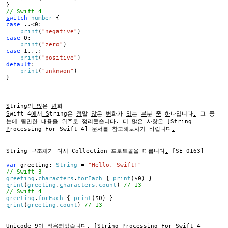
}
// Swift 4
s
witch
number
{
case
..<0:
print
(
"negative"
)
case
0:
print
(
"zero"
)
case
1...:
print
(
"positive"
)
default
:
print
(
"unknwon"
)
}
S
tring의
많
은
변
화
S
wift 4
에
서
S
tring은
정
말
많
은
변
화가
있
는
부
분
중
하
나입니다
.
그 중
눈
에
띌
만한
내
용을
위
주로
정
리했습니다. 더 많은 사항은 [String
P
rocessing For Swift 4] 문서를 참고해보시기 바랍니다
.
String 구조체가 다시 Collection 프로토콜을 따릅니다
.
[SE-0163]
var
greeting:
String
=
"Hello, Swift!"
// Swift 3
g
reeting
.
c
haracters
.
forEach
{
print
($0) }
p
rint
(
greeting
.
c
haracters
.
count
)
// 13
// Swift 4
g
reeting
.
forEach
{
print
($0) }
p
rint
(
greeting
.
count
)
// 13
U
nicode 9
이
적용되었습니다
.
[
String Processing For Swift 4 -