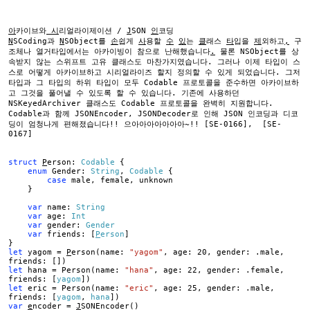
아
카이브와
시
리얼라이제이션 /
J
SON
인
코딩
N
SCoding과
N
SObject를
손
쉽게
사
용할
수
있
는
클
래스
타
입을
제
외하고
,
구
조체나 열거타입에서는 아카이빙이 참으로 난해했습니다
.
물론 NSObject를 상
속받지 않는 스위프트 고유 클래스도 마찬가지였습니다. 그러나 이제 타입이 스
스로 어떻게 아카이브하고 시리얼라이즈 할지 정의할 수 있게 되었습니다. 그저
타입과 그 타입의 하위 타입이 모두 Codable 프로토콜을 준수하면 아카이브하
고 그것을 풀어낼 수 있도록 할 수 있습니다. 기존에 사용하던
NSKeyedArchiver 클래스도 Codable 프로토콜을 완벽히 지원합니다.
Codable과 함께 JSONEncoder, JSONDecoder로 인해 JSON 인코딩과 디코
딩이 엄청나게 편해졌습니다!! 으아아아아아아아~!! [SE-0166],
[SE-
0167]
struct
P
erson:
Codable
{
enum
Gender:
String
,
Codable
{
case
male, female, unknown
}
var
name:
String
var
age:
Int
var
gender:
Gender
var
friends: [
P
erson
]
}
let
yagom =
P
erson(name:
"yagom"
, age: 20, gender: .male,
friends: [])
let
hana = Person(name:
"hana"
, age: 22, gender: .female,
friends: [
yagom
])
let
eric = Person(name:
"eric"
, age: 25, gender: .male,
friends: [
yagom
,
hana
])
var
e
ncoder =
J
SONEncoder()