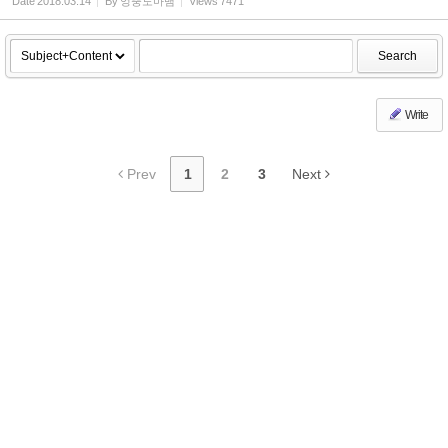
Date
2018.03.14
By
엉뚱도마뱀
Views
7471
Search
Write
Prev
1
2
3
Next