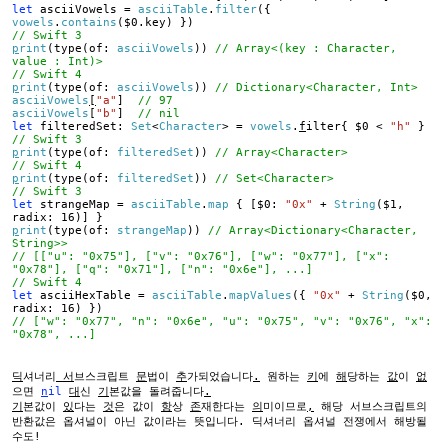
let
asciiVowels =
asciiTable
.
filter
({
vowels
.
contains
($0.key) })
// Swift 3
p
rint
(type(of:
asciiVowels
))
// Array<(key : Character,
value : Int)>
// Swift 4
p
rint
(type(of:
asciiVowels
))
// Dictionary<Character, Int>
asciiVowels
[
"a"
]
// 97
asciiVowels
[
"b"
]
// nil
let
filteredSet:
Set
<
Character
> =
vowels
.
f
ilter{ $0 <
"h"
}
// Swift 3
p
rint
(type(of:
filteredSet
))
// Array<Character>
// Swift 4
p
rint
(type(of:
filteredSet
))
// Set<Character>
// Swift 3
let
strangeMap =
asciiTable
.
map
{ [$0:
"0x"
+
String
($1,
radix: 16)] }
p
rint
(type(of:
strangeMap
))
// Array<Dictionary<Character,
String>>
// [["u": "0x75"], ["v": "0x76"], ["w": "0x77"], ["x":
"0x78"], ["q": "0x71"], ["n": "0x6e"], ...]
// Swift 4
let
asciiHexTable =
asciiTable
.
mapValues
({
"0x"
+
String
($0,
radix: 16) })
// ["w": "0x77", "n": "0x6e", "u": "0x75", "v": "0x76", "x":
"0x78", ...]
딕
셔너리
서
브스크립트
문
법이
추
가되었습니다
.
원하는
키
에
해
당하는
값
이
없
으면
n
il
대
신
기
본값을 돌려줍니다
.
기
본값이
있
다는
것
은 값이
항
상
존
재한다는
의
미이므로
,
해당 서브스크립트의
반환값은 옵셔널이 아닌 값이라는 뜻입니다. 딕셔너리 옵셔널 전쟁에서 해방될
수도!