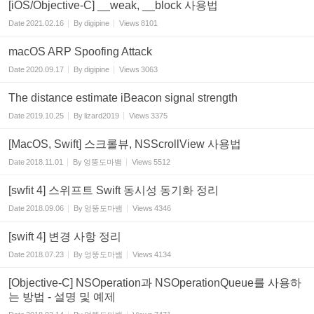
[iOS/Objective-C] __weak, __block 사용법
Date
2021.02.16
By
digipine
Views
8101
macOS ARP Spoofing Attack
Date
2020.09.17
By
digipine
Views
3063
The distance estimate iBeacon signal strength
Date
2019.10.25
By
lizard2019
Views
3375
[MacOS, Swift] 스크롤뷰, NSScrollView 사용법
Date
2018.11.01
By
엉뚱도마뱀
Views
5512
[swfit 4] 스위프트 Swift 동시성 동기화 정리
Date
2018.09.06
By
엉뚱도마뱀
Views
4346
[swift 4] 변경 사항 정리
Date
2018.07.23
By
엉뚱도마뱀
Views
4134
[Objective-C] NSOperation과 NSOperationQueue를 사용하
는 방법 - 설명 및 예제