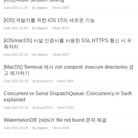
Date
2021.11.26
By
digipine
Views
2959
[iOS] 개발자를 위한 iOS 15의 새로운 기능
Date
2021.11.04
By
digipine
Views
3512
[iOS/macOS] 사설 인증서를 사용한 SSL HTTPS 통신 시 우
회처리
Date
2021.07.06
By
digipine
Views
6527
[MacOS] Terminal 에서 zsh compinit: insecure directories 경
고 제거하기
Date
2021.04.30
By
lizard2019
Views
3364
Concurrent vs Serial DispatchQueue: Concurrency in Swift
explained
Date
2021.04.16
By
lizard2019
Views
3433
WatermelonDB 'jsi/jsi.h' file not found 문제 해결
Date
2021.04.06
By
digipine
Views
3005