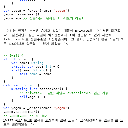
}
}
var
yagom =
P
erson(name:
"yagom"
)
y
agom.passedYear()
y
agom.age
// 접근가능! 원하던 시나리오가 아님!
나
이라는
민
감한
부
분은
숨
기고
싶
었기
때
문에
p
rivate로
,
어디서든 접근을
막고 싶었지만, 같은 파일의 익스텐션에서 조차 접근할 수 없기 때문에
fileprivate로 접근수준을 지정했습니다
.
그 결과, 엉뚱하게 같은 파일의 다
른 소스에서도 접근할 수 있게 되었습니다
.
// Swift 4
struct
P
erson {
var
name:
String
private
var
age:
Int
= 0
init
(name:
String
) {
self
.
name
= name
}
}
extension
P
erson
{
mutating
func
passedYear() {
// private라도 같은 파일의 extension에서 접근 가능
self
.age += 1
}
}
var
yagom =
P
erson(name:
"yagom"
)
y
agom.passedYear()
// yagom.age // 접근불가
S
wift 4
에
서는
이
문
제를
개
선하여
같
은
파
일의
익
스텐션에서는
접
근할
수
있
도록 변경되었습니다
.