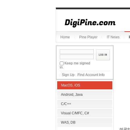
Sketchbook5, 스케치북5
Home
Pine Player
IT News
Sketchbook5, 스케치북5
Keep me signed
in.
Sign Up
Find Account Info
MacOS, iOS
Android, Java
C/C++
Visual C/MFC, C#
WAS, DB
이곳의