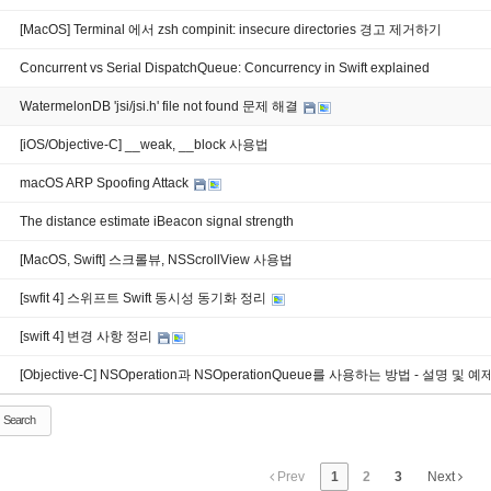
[MacOS] Terminal 에서 zsh compinit: insecure directories 경고 제거하기
Concurrent vs Serial DispatchQueue: Concurrency in Swift explained
WatermelonDB 'jsi/jsi.h' file not found 문제 해결
[iOS/Objective-C] __weak, __block 사용법
macOS ARP Spoofing Attack
The distance estimate iBeacon signal strength
[MacOS, Swift] 스크롤뷰, NSScrollView 사용법
[swfit 4] 스위프트 Swift 동시성 동기화 정리
[swift 4] 변경 사항 정리
[Objective-C] NSOperation과 NSOperationQueue를 사용하는 방법 - 설명 및 예
Search
Prev
1
2
3
Next