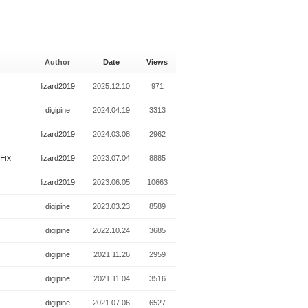
Author
Date
Views
lizard2019
2025.12.10
971
digipine
2024.04.19
3313
lizard2019
2024.03.08
2962
Fix
lizard2019
2023.07.04
8885
lizard2019
2023.06.05
10663
digipine
2023.03.23
8589
digipine
2022.10.24
3685
digipine
2021.11.26
2959
digipine
2021.11.04
3516
digipine
2021.07.06
6527