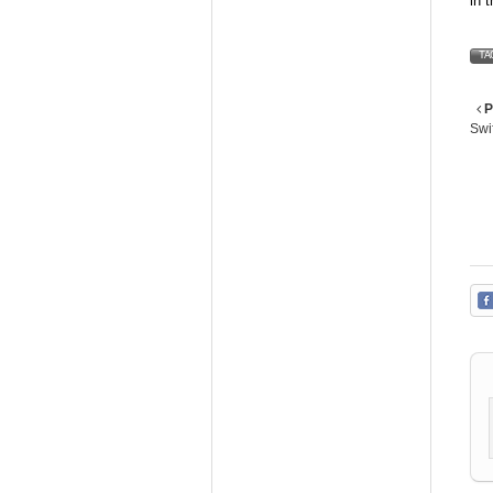
in 
TA
P
Swif