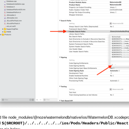
d file node_modules/@noze/watermelondb/native/ios/WatermelonDB.xcodeproj
d
$(SRCROOT)/../../../../../ios/Pods/Headers/Public/React