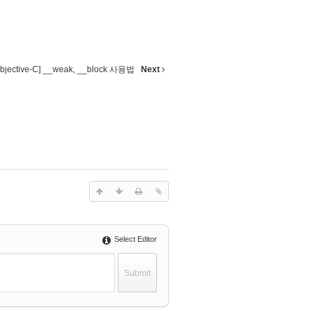
Objective-C] __weak, __block 사용법
Next
Select Editor