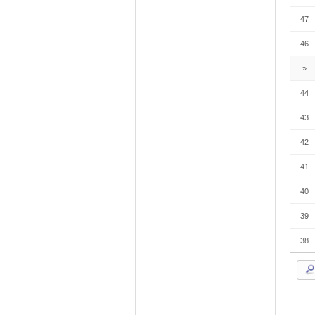
47
46
»
44
43
42
41
40
39
38