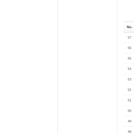
No.
57
56
55
54
53
52
51
50
49
48