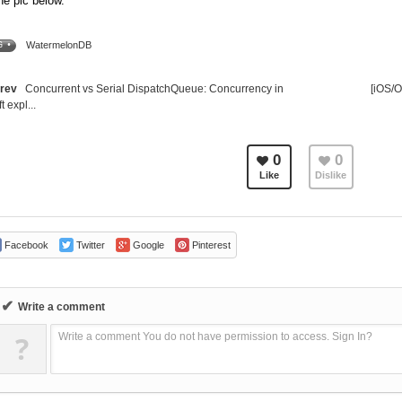
the pic below.
WatermelonDB
G •
rev
Concurrent vs Serial DispatchQueue: Concurrency in
[iOS/
t expl...
0
0
Like
Dislike
Facebook
Twitter
Google
Pinterest
✔
Write a comment
?
Write a comment You do not have permission to access. Sign In?