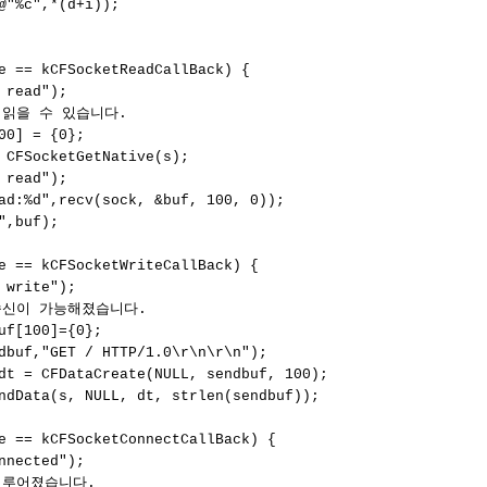
,*(d+i));
== kCFSocketReadCallBack) {
ead");
을 수 있습니다.
 = {0};
ocketGetNative(s);
ead");
",recv(sock, &buf, 100, 0));
buf);
== kCFSocketWriteCallBack) {
rite");
이 가능해졌습니다.
100]={0};
"GET / HTTP/1.0\r\n\r\n");
CFDataCreate(NULL, sendbuf, 100);
a(s, NULL, dt, strlen(sendbuf));
== kCFSocketConnectCallBack) {
cted");
어졌습니다.