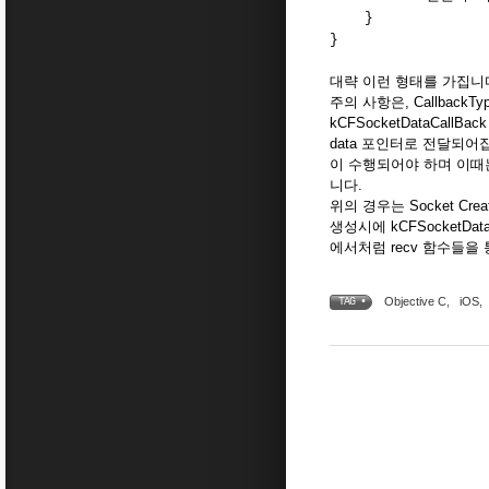
}
}
대략 이런 형태를 가집니다.
주의 사항은, CallbackTy
kCFSocketDataCal
data 포인터로 전달되어집니다.
이 수행되어야 하며 이때
니다.
위의 경우는 Socket Cr
생성시에 kCFSocketDa
에서처럼 recv 함수들을
Objective C
,
iOS
,
TAG •