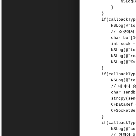
NSLog(@"%c"
}
}
if(callbackType 
NSLog(@"to r
// 소켓에서 읽
char buf[100]
int sock = CFS
NSLog(@"to r
NSLog(@"read:%d
NSLog(@"%s",
}
if(callbackType 
NSLog(@"to w
// 데이터 송신
char sendbuf[
strcpy(sendbuf,
CFDataRef dt = 
CFSocketSendDat
}
if(callbackType 
NSLog(@"conne
// 연결이 이루