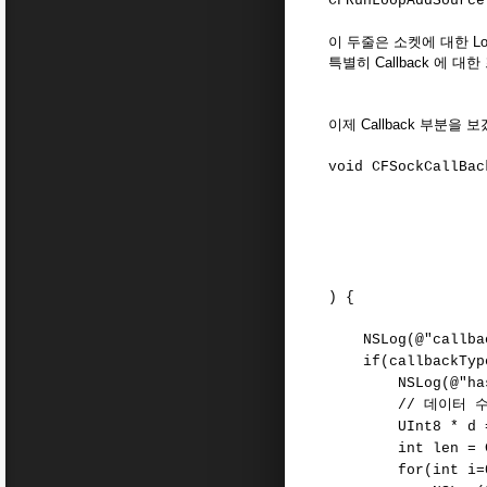
CFRunLoopAddSource
이 두줄은 소켓에 대한 Lo
특별히 Callback 에 대
이제 Callback 부분을 
void CFSockCallBac
CFSocke
CFSocketCal
CFDataRe
const vo
void 
) {
NSLog(@"callbac
if(callbackType 
NSLog(@"has 
// 데이터 수신시
UInt8 * d = CFD
int len = CFDat
for(int i=0; i