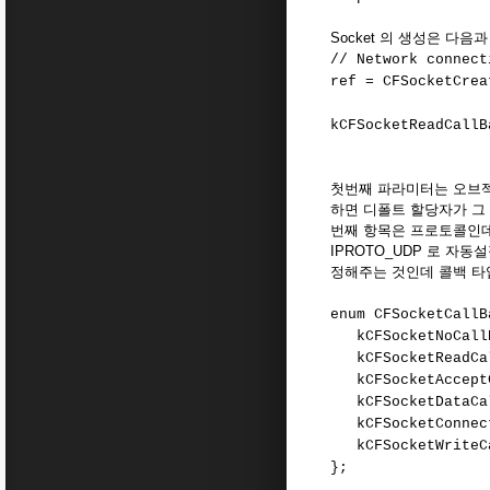
Socket 의 생성은 다음
// Network connect
ref = CFSocketCre
kCFSocketReadCallB
CFSockCal
첫번째 파라미터는 오브젝트 
하면 디폴트 할당자가 그 일
번째 항목은 프로토콜인데 0
IPROTO_UDP 로 자동
정해주는 것인데 콜백 타
enum CFSocketCallB
kCFSocketNoCallB
kCFSocketReadCal
kCFSocketAcceptC
kCFSocketDataCal
kCFSocketConnect
kCFSocketWriteCa
};