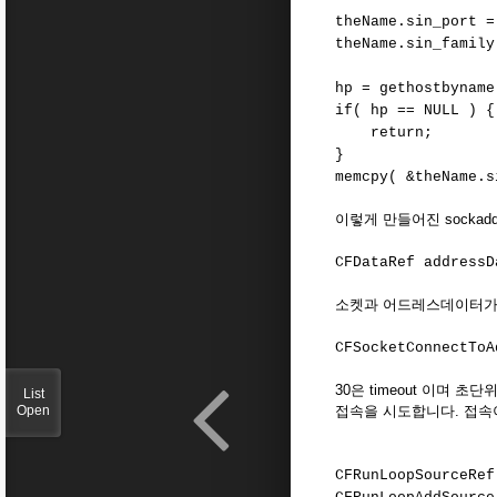
theName.sin_port =
theName.sin_family
hp = gethostbyname
if( hp == NULL ) {
return;
}
memcpy( &theName.s
이렇게 만들어진 sockad
CFDataRef addressD
소켓과 어드레스데이터가 만
CFSocketConnectToA
30은 timeout 이며 초
List
Open
접속을 시도합니다. 접속이 
CFRunLoopSourceRef