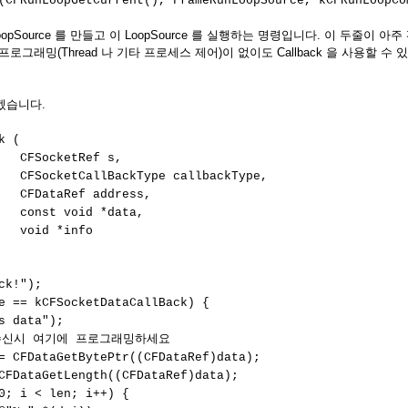
(CFRunLoopGetCurrent(), FrameRunLoopSource, kCFRunLoopC
opSource 를 만들고 이 LoopSource 를 실행하는 명령입니다. 이 두줄이 
한 프로그래밍(Thread 나 기타 프로세스 제어)이 없이도 Callback 을 사용할 수
보겠습니다.
k (
tRef s,
lBackType callbackType,
f address,
id *data,
*info
k!");
== kCFSocketDataCallBack) {
data");
 여기에 프로그래밍하세요
ataGetBytePtr((CFDataRef)data);
aGetLength((CFDataRef)data);
 < len; i++) {