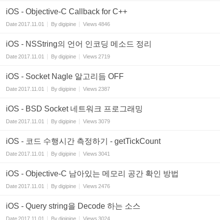
iOS - Objective-C Callback for C++
Date
2017.11.01
By
digipine
Views
4846
iOS - NSString의 언어 인코딩 메소드 정리
Date
2017.11.01
By
digipine
Views
2719
iOS - Socket Nagle 알고리듬 OFF
Date
2017.11.01
By
digipine
Views
2387
iOS - BSD Socket 네트워크 프로그래밍
Date
2017.11.01
By
digipine
Views
3079
iOS - 코드 수행시간 측정하기 - getTickCount
Date
2017.11.01
By
digipine
Views
3041
iOS - Objective-C 남아있는 메모리 공간 확인 방법
Date
2017.11.01
By
digipine
Views
2476
iOS - Query string을 Decode 하는 소스
Date
2017.11.01
By
digipine
Views
3024