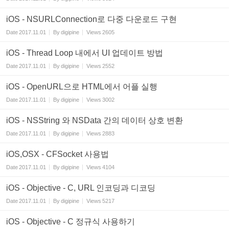
iOS - NSURLConnection로 다중 다운로드 구현
Date
2017.11.01
By
digipine
Views
2605
iOS - Thread Loop 내에서 UI 업데이트 방법
Date
2017.11.01
By
digipine
Views
2552
iOS - OpenURL으로 HTML에서 어플 실행
Date
2017.11.01
By
digipine
Views
3002
iOS - NSString 와 NSData 간의 데이터 상호 변환
Date
2017.11.01
By
digipine
Views
2883
iOS,OSX - CFSocket 사용법
Date
2017.11.01
By
digipine
Views
4104
iOS - Objective - C, URL 인코딩과 디코딩
Date
2017.11.01
By
digipine
Views
5217
iOS - Objective - C 정규식 사용하기