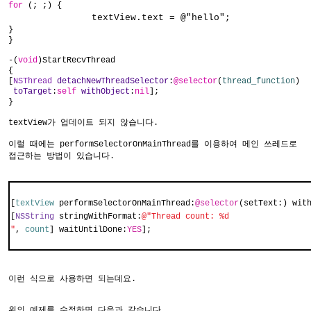
for
(; ;) {
textView
.text = @"hello";
}
}
-(
void
)StartRecvThread
{
[
NSThread
detachNewThreadSelector
:
@selector
(
thread_function
)
toTarget
:
self
withObject
:
nil
];
}
textView가 업데이트 되지 않습니다.
이럴 때에는 performSelectorOnMainThread를 이용하여 메인 쓰레드로
접근하는 방법이 있습니다.
[
textView
performSelectorOnMainThread
:
@selector
(
setText
:)
wit
[
NSString
stringWithFormat
:
@"Thread count: %d
"
,
count
]
waitUntilDone
:
YES
];
이런 식으로 사용하면 되는데요.
위의 예제를 수정하면 다음과 같습니다.