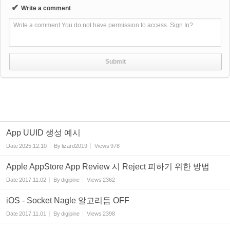
✔
Write a comment
Write a comment You do not have permission to access. Sign In?
App UUID 생성 예시
Date
2025.12.10
By
lizard2019
Views
978
Apple AppStore App Review 시 Reject 피하기 위한 방법
Date
2017.11.02
By
digipine
Views
2362
iOS - Socket Nagle 알고리듬 OFF
Date
2017.11.01
By
digipine
Views
2398