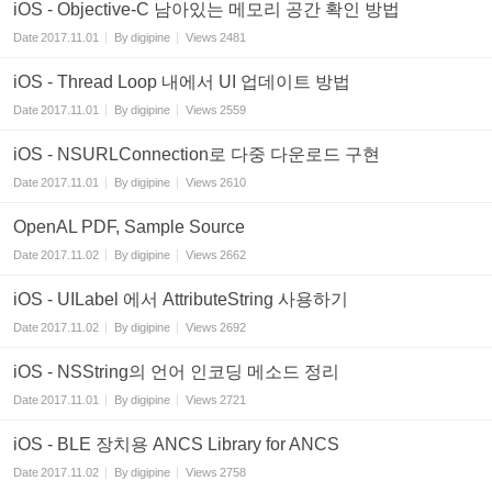
iOS - Objective-C 남아있는 메모리 공간 확인 방법
Date
2017.11.01
By
digipine
Views
2481
iOS - Thread Loop 내에서 UI 업데이트 방법
Date
2017.11.01
By
digipine
Views
2559
iOS - NSURLConnection로 다중 다운로드 구현
Date
2017.11.01
By
digipine
Views
2610
OpenAL PDF, Sample Source
Date
2017.11.02
By
digipine
Views
2662
iOS - UILabel 에서 AttributeString 사용하기
Date
2017.11.02
By
digipine
Views
2692
iOS - NSString의 언어 인코딩 메소드 정리
Date
2017.11.01
By
digipine
Views
2721
iOS - BLE 장치용 ANCS Library for ANCS
Date
2017.11.02
By
digipine
Views
2758