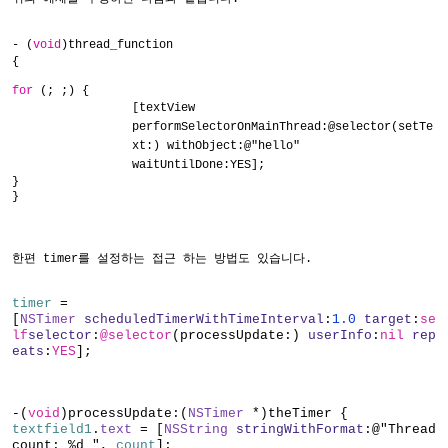
- (
void
)thread_function
{
for
(; ;) {
[textView
performSelectorOnMainThread:@selector(setTe
xt:) withObject:@"hello"
waitUntilDone:YES];
}
}
한편 timer를 설정하는 접근 하는 방법도 있습니다.
timer
=
[
NSTimer
scheduledTimerWithTimeInterval
:
1.0
target
:
se
lf
selector
:
@selector
(processUpdate:)
userInfo
:
nil
rep
eats
:
YES
];
-(
void
)processUpdate:(
NSTimer
*)theTimer {
textfield1
.
text
= [
NSString
stringWithFormat
:
@"Thread
count: %d "
,
count
];